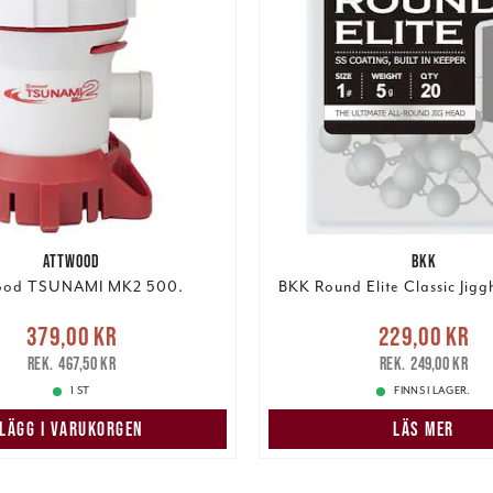
ATTWOOD
BKK
ood TSUNAMI MK2 500.
BKK Round Elite Classic Jigg
Nuvarande pris
:
Nuvarande pris
379,00 kr
229,00 kr
r
Tidigare pris
:
467,50 kr
229,00 kr
Tidigare pris
:
467,50 kr
249,00 kr
1 ST
FINNS I LAGER.
LÄGG I VARUKORGEN
LÄS MER