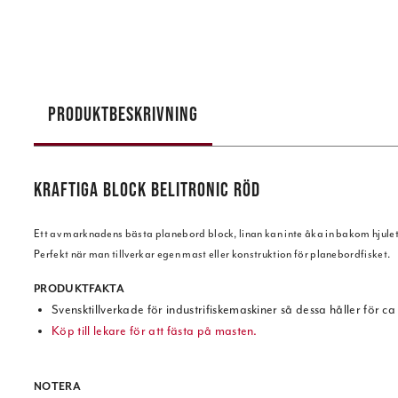
PRODUKTBESKRIVNING
KRAFTIGA BLOCK BELITRONIC RÖD
Ett av marknadens bästa planebord block, linan kan inte åka in bakom hjulet
Perfekt när man tillverkar egen mast eller konstruktion för planebordfisket.
PRODUKTFAKTA
Svensktillverkade för industrifiskemaskiner så dessa håller för c
Köp till lekare för att fästa på masten.
NOTERA