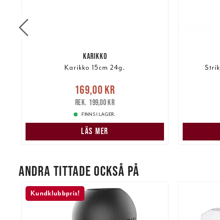
KARIKKO
Karikko 15cm 24g.
Stri
re
Nuvarande pris
:
Nuvarand
169,00 kr
169,00 kr
Tidigare pris
:
199,00 kr
199,00 kr
FINNS I LAGER.
LÄS MER
ANDRA TITTADE OCKSÅ PÅ
Kundklubbpris!