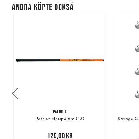
ANDRA KÖPTE OCKSÅ
PATRIOT
2"
Patriot Metspö 6m (#3)
Savage Ge
Nuvarand
Pris
:
129,00 kr
129,00 kr