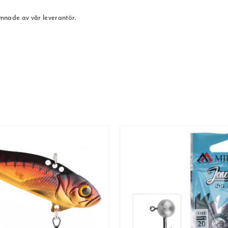
ämnade av vår leverantör.