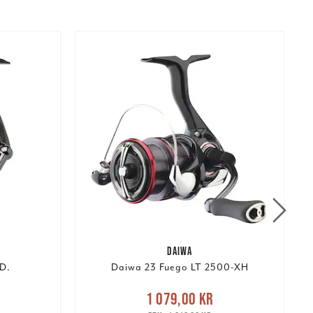
DAIWA
D.
Daiwa 23 Fuego LT 2500-XH
:
Nuvarande pris
:
1 079,00 kr
pris
:
1 079,00 kr
Tidigare pris
: