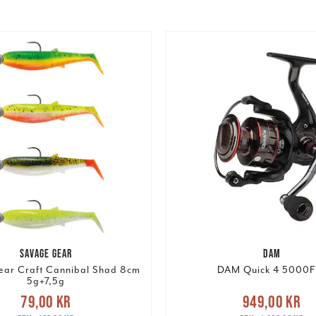
SAVAGE GEAR
DAM
ar Craft Cannibal Shad 8cm
DAM Quick 4 5000F
5g+7,5g
Nuvarande pris
e pris
:
79,00 kr
Tidigare
79,00 kr
949,00 kr
949,00 kr
Tidigare 