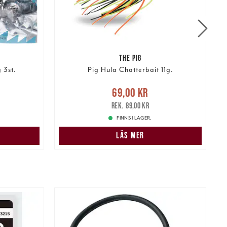
THE PIG
 3st.
Pig Hula Chatterbait 11g.
Nuvarande pris
:
69,00 kr
Tidigare
69,00 kr
P
pris
:
89,00 kr
89,00 kr
FINNS I LAGER.
LÄS MER