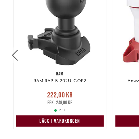
RAM
RAM RAP-B-202U-GOP2
Attw
Nuvarande pris
:
222,00 kr
kr
222,00 kr
Tidigare pris
:
249,00 kr
379,00 k
249,00 kr
2 ST
LÄGG I VARUKORGEN