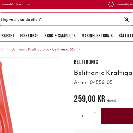
persnabba leveranser
Personlig se
FISKESET
FISKEDRAG
KROK & SMÅPLOCK
MARINELEKTRONIK
BÅTTILL
hör
Belitronic Kraftiga Block Belitronic Röd
Belitronic
Belitronic Kraftig
Art nr:
04556-05
Pris
:
259,00 kr
259,00 kr
Historik