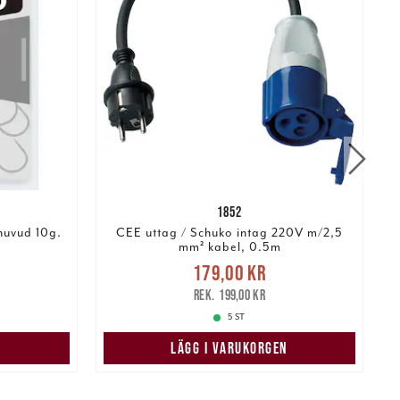
1852
huvud 10g.
CEE uttag / Schuko intag 220V m/2,5
G
mm² kabel, 0.5m
:
Nuvarande pris
:
179,00 kr
249,00 kr
179,00 kr
Tidigare pris
:
199,00 kr
199,00 kr
5 ST
LÄGG I VARUKORGEN