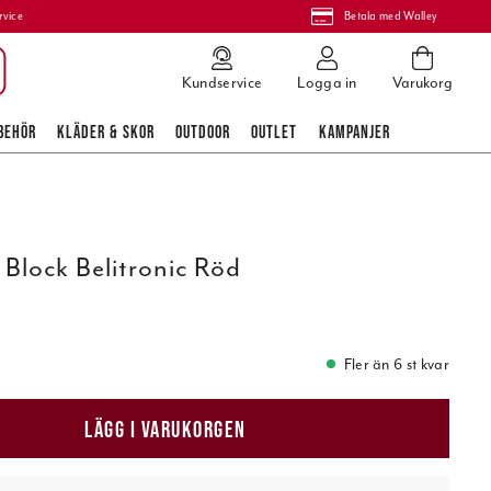
rvice
Betala med Walley
Kundservice
Logga in
Varukorg
BEHÖR
KLÄDER & SKOR
OUTDOOR
OUTLET
KAMPANJER
a Block Belitronic Röd
Fler än 6 st kvar
LÄGG I VARUKORGEN