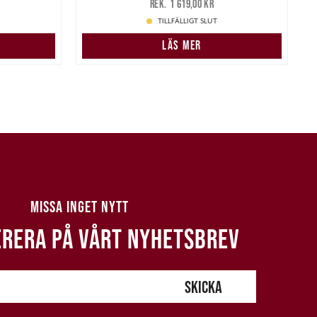
1
1 619,00 kr
1 619,00 kr
TILLFÄLLIGT SLUT
N
LÄS MER
MISSA INGET NYTT
RERA PÅ VÅRT NYHETSBREV
SKICKA