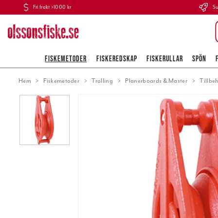
Fri frakt >1000 kr
Su
FISKEMETODER
FISKEREDSKAP
FISKERULLAR
SPÖN
Hem
Fiskemetoder
Trolling
Planerboards & Master
Tillbe