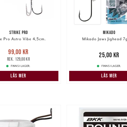
STRIKE PRO
MIKADO
ke Pro Astro Vibe 4,5cm.
Mikado Jaws Jighead 7g
e pris
:
99,00 kr
Tidigare
99,00 kr
Pris
:
25,00 kr
25,00 kr
pris
:
129,00 kr
129,00 kr
FINNS I LAGER.
FINNS I LAGER.
LÄS MER
LÄS MER