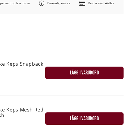
persnabba leveranser
Personlig service
Betala med Walley
ske Keps Snapback
LÄGG I VARUKORG
ske Keps Mesh Red
sh
LÄGG I VARUKORG