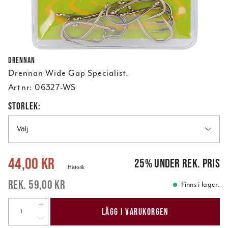
Drennan
Drennan Wide Gap Specialist.
Art nr:
06327-WS
STORLEK:
Välj
Nuvarande pris
:
44,00 kr
Tidigare pris
:
59,00 kr
44,00 kr
25
%
under rek. pris
Historik
59,00 kr
Finns i lager.
LÄGG I VARUKORGEN