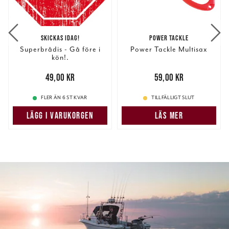
SKICKAS IDAG!
POWER TACKLE
Superbrådis - Gå före i
Power Tackle Multisax
kön!.
Pris
:
49,00 kr
49,00 kr
Pris
:
59,00 kr
59,00 kr
FLER ÄN 6 ST KVAR
TILLFÄLLIGT SLUT
LÄGG I VARUKORGEN
LÄS MER