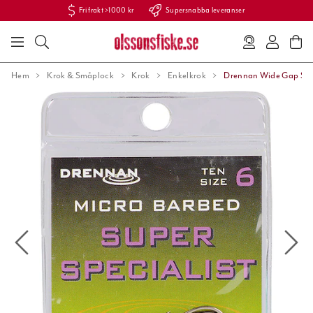
Fri frakt >1000 kr
Supersnabba leveranser
Hem
Krok & Småplock
Krok
Enkelkrok
Drennan Wide Gap Spec