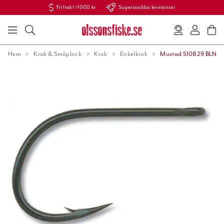
Fri frakt >1000 kr
Supersnabba leveranser
Hem
Krok & Småplock
Krok
Enkelkrok
Mustad S10829 BLN 3s