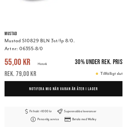
Mustad
Mustad S10829 BLN 3st/fp 8/0.
Art nr:
06355-8/0
Nuvarande pris
:
55,00 kr
Tidigare pris
:
79,00 kr
55,00 kr
30
%
under rek. pris
Historik
79,00 kr
Tillfälligt slut
NOTIFERA MIG NÄR VARAN ÄR ÅTER I LAGER
Fri frakt >1000 kr
Supersnabba leveranser
Personlig service
Betala med Walley