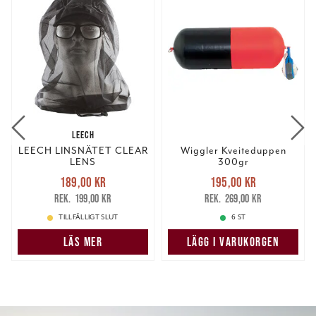
LEECH
LEECH LINSNÄTET CLEAR
Wiggler Kveiteduppen
LENS
300gr
Nuvarande pris
:
Nuvarande pris
:
189,00 kr
195,00 kr
189,00 kr
Tidigare pris
:
195,00 kr
Tidigare pris
:
199,00 kr
269,00 kr
199,00 kr
269,00 kr
TILLFÄLLIGT SLUT
6 ST
LÄS MER
LÄGG I VARUKORGEN