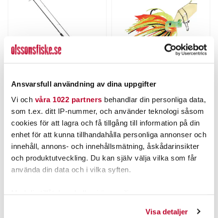
ABU GARCIA
THE PIG
Ansvarsfull användning av dina uppgifter
ABU Max X Black Ops
Pig Hula Chatterbait 15g
Combo 8` 10-30g (#1)
Vi och
våra 1022 partners
behandlar din personliga data,
Nuvarande pris
:
Nuvarande pris
:
som t.ex. ditt IP-nummer, och använder teknologi såsom
999,00 kr
75,00 kr
999,00 kr
Tidigare pris
:
75,00 kr
Tidigare pris
:
cookies för att lagra och få tillgång till information på din
1 299,00 kr
99,00 kr
1 299,00 kr
99,00 kr
enhet för att kunna tillhandahålla personliga annonser och
TILLFÄLLIGT SLUT
FINNS I LAGER.
innehåll, annons- och innehållsmätning, åskådarinsikter
LÄS MER
LÄS MER
och produktutveckling. Du kan själv välja vilka som får
använda din data och i vilka syften.
ANDRA TITTADE OCKSÅ PÅ
Med din tillåtelse skulle vi även vilja:
Samla in information om din geografiska plats som
Visa detaljer
kan ha en noggrannhet på upp till flera meter