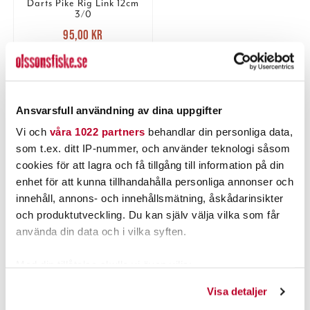
Darts Pike Rig Link 12cm
3/0
Nuvarande pris
:
95,00 kr
95,00 kr
Tidigare pris
:
129,00 kr
129,00 kr
5 ST
LÄGG I VARUKORGEN
Ansvarsfull användning av dina uppgifter
Vi och
våra 1022 partners
behandlar din personliga data,
som t.ex. ditt IP-nummer, och använder teknologi såsom
PRODUKTBESKRIVNING
cookies för att lagra och få tillgång till information på din
enhet för att kunna tillhandahålla personliga annonser och
innehåll, annons- och innehållsmätning, åskådarinsikter
och produktutveckling. Du kan själv välja vilka som får
använda din data och i vilka syften.
POPULÄRT JUST NU
Med din tillåtelse skulle vi även vilja:
Samla in information om din geografiska plats som
Visa detaljer
kan ha en noggrannhet på upp till flera meter