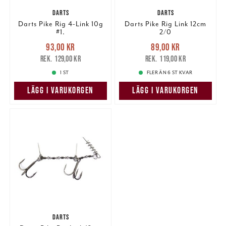
DARTS
DARTS
Darts Pike Rig 4-Link 10g
Darts Pike Rig Link 12cm
#1.
2/0
Nuvarande pris
:
Nuvarande pris
:
93,00 kr
89,00 kr
93,00 kr
Tidigare pris
:
89,00 kr
Tidigare pris
:
129,00 kr
119,00 kr
129,00 kr
119,00 kr
1 ST
FLER ÄN 6 ST KVAR
LÄGG I VARUKORGEN
LÄGG I VARUKORGEN
DARTS