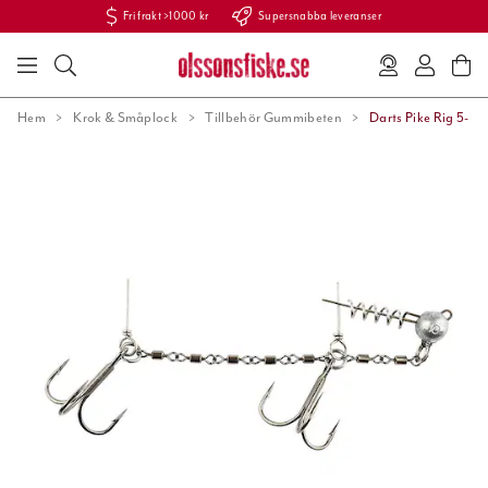
Fri frakt >1000 kr
Supersnabba leveranser
Hem
Krok & Småplock
Tillbehör Gummibeten
Darts Pike Rig 5-Li