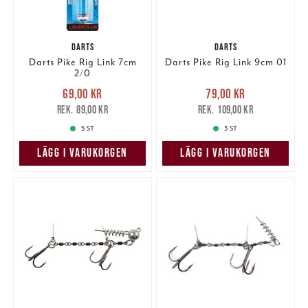
DARTS
DARTS
Darts Pike Rig Link 7cm
Darts Pike Rig Link 9cm 01
2/0
Nuvarande pris
:
Nuvarande pris
:
69,00 kr
79,00 kr
69,00 kr
Tidigare pris
:
79,00 kr
Tidigare pris
:
89,00 kr
109,00 kr
89,00 kr
109,00 kr
5 ST
3 ST
LÄGG I VARUKORGEN
LÄGG I VARUKORGEN