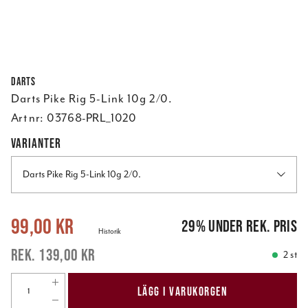
Darts
Darts Pike Rig 5-Link 10g 2/0.
Art nr:
03768-PRL_1020
VARIANTER
Darts Pike Rig 5-Link 10g 2/0.
Nuvarande pris
:
99,00 kr
Tidigare pris
:
139,00 kr
99,00 kr
29
%
under rek. pris
Historik
139,00 kr
2 st
LÄGG I VARUKORGEN