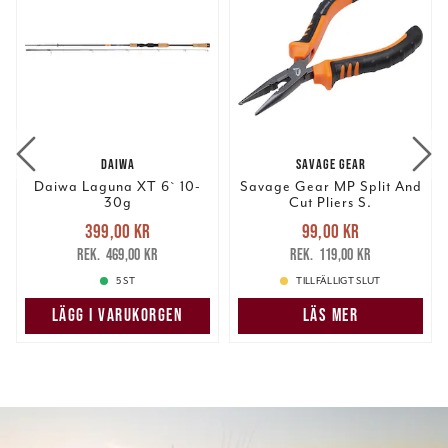
DAIWA
SAVAGE GEAR
Daiwa Laguna XT 6` 10-
Savage Gear MP Split And
30g
Cut Pliers S.
Nuvarande pris
:
Nuvarande pris
:
399,00 kr
99,00 kr
399,00 kr
Tidigare pris
:
99,00 kr
Tidigare pris
:
469,00 kr
119,00 kr
469,00 kr
119,00 kr
5 ST
TILLFÄLLIGT SLUT
LÄGG I VARUKORGEN
LÄS MER