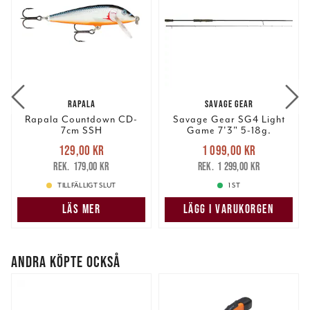
RAPALA
SAVAGE GEAR
Rapala Countdown CD-
Savage Gear SG4 Light
7cm SSH
Game 7'3" 5-18g.
Nuvarande pris
:
Nuvarande pris
:
129,00 kr
1 099,00 kr
129,00 kr
Tidigare pris
:
1 099,00 kr
Tidigare pris
:
179,00 kr
1 299,00 kr
179,00 kr
1 299,00 kr
TILLFÄLLIGT SLUT
1 ST
LÄS MER
LÄGG I VARUKORGEN
ANDRA KÖPTE OCKSÅ