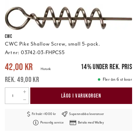
CWC
CWC Pike Shallow Screw, small 5-pack.
Art nr:
03742-03-FHPCS5
Nuvarande pris
:
42,00 kr
Tidigare pris
:
49,00 kr
42,00 kr
14
%
under rek. pris
Historik
49,00 kr
Fler än 6 st kvar
LÄGG I VARUKORGEN
Fri frakt >1000 kr
Supersnabba leveranser
Personlig service
Betala med Walley