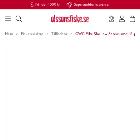
Fri frakt >1000 kr
Supersnabba leveranser
Hem
Fiskeredskap
Tillbehör
CWC Pike Shallow Screw, small 5-pac