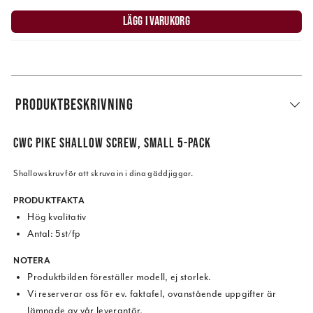
LÄGG I VARUKORG
PRODUKTBESKRIVNING
CWC PIKE SHALLOW SCREW, SMALL 5-PACK
Shallowskruv för att skruva in i dina gäddjiggar.
PRODUKTFAKTA
Hög kvalitativ
Antal: 5st/fp
NOTERA
Produktbilden föreställer modell, ej storlek.
Vi reserverar oss för ev. faktafel, ovanstående uppgifter är
lämnade av vår leverantör.