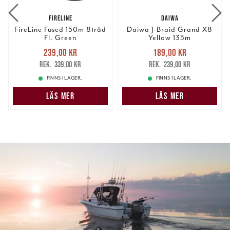
FIRELINE
DAIWA
FireLine Fused 150m 8tråd
Daiwa J-Braid Grand X8
Fl. Green
Yellow 135m
Nuvarande pris
:
Nuvarande pris
:
239,00 kr
189,00 kr
239,00 kr
Tidigare pris
:
189,00 kr
Tidigare pris
:
339,00 kr
239,00 kr
339,00 kr
239,00 kr
FINNS I LAGER.
FINNS I LAGER.
LÄS MER
LÄS MER