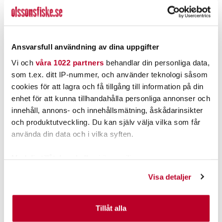
WIGGLER
PATRIOT
Spöbälte med ledad
Patriot Spöhållare Trio
koppling 32cm.
(vit)
Nuvarande pris
:
Nuvarande pris
:
199,00 kr
135,00 kr
199,00 kr
Tidigare pris
:
135,00 kr
Tidigare pris
:
Ansvarsfull användning av dina uppgifter
259,00 kr
143,00 kr
259,00 kr
143,00 kr
Vi och
våra 1022 partners
behandlar din personliga data,
6 ST
FLER ÄN 6 ST KVAR
som t.ex. ditt IP-nummer, och använder teknologi såsom
LÄGG I VARUKORGEN
LÄGG I VARUKORGEN
cookies för att lagra och få tillgång till information på din
enhet för att kunna tillhandahålla personliga annonser och
innehåll, annons- och innehållsmätning, åskådarinsikter
ANDRA TITTADE OCKSÅ PÅ
och produktutveckling. Du kan själv välja vilka som får
använda din data och i vilka syften.
Med din tillåtelse skulle vi även vilja:
Samla in information om din geografiska plats som
Visa detaljer
kan ha en noggrannhet på upp till flera meter
Identifiera din enhet genom att aktivt skanna den för
specifika kännetecken (fingeravtryck)
Tillåt alla
Ta reda på mer om hur dina personliga uppgifter