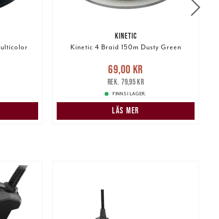
KINETIC
lticolor
Kinetic 4 Braid 150m Dusty Green
:
Nuvarande pris
:
69,00 kr
Tidigare
69,00 kr
449,00 kr
pris
:
79,95 kr
1
79,95 kr
FINNS I LAGER.
LÄS MER