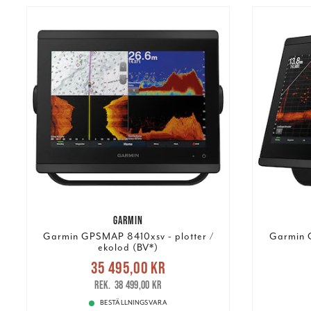
GARMIN
Garmin GPSMAP 8410xsv - plotter /
Garmin G
ekolod (BV*)
Nuvarande pris
:
35 495,00 kr
35 495,00 kr
Tidigare pris
:
51 99
38 499,00 kr
38 499,00 kr
BESTÄLLNINGSVARA