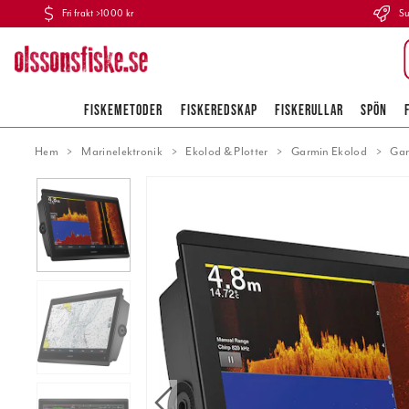
Fri frakt >1000 kr
Su
FISKEMETODER
FISKEREDSKAP
FISKERULLAR
SPÖN
Hem
Marinelektronik
Ekolod & Plotter
Garmin Ekolod
Ga