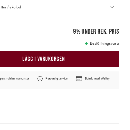
ter / ekolod
e pris
:
83 499,00 kr
9
%
under rek. pris
Beställningsvara
LÄGG I VARUKORGEN
persnabba leveranser
Personlig service
Betala med Walley