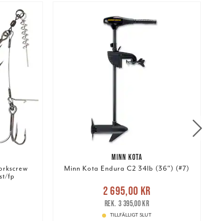
MINN KOTA
orkscrew
Minn Kota Endura C2 34lb (36") (#7)
S
st/fp
Nuvarande pris
:
:
2 695,00 kr
2 695,00 kr
Tidigare pris
:
129,00 kr
3 395,00 kr
3 395,00 kr
TILLFÄLLIGT SLUT