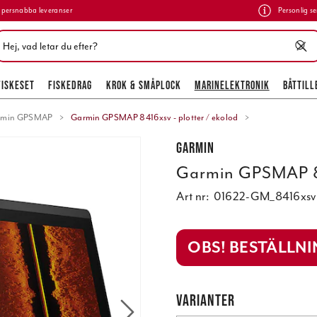
persnabba leveranser
Personlig se
FISKESET
FISKEDRAG
KROK & SMÅPLOCK
MARINELEKTRONIK
BÅTTILL
rmin GPSMAP
Garmin GPSMAP 8416xsv - plotter / ekolod
Garmin
Garmin GPSMAP 841
Art nr:
01622-GM_8416xsv
OBS! BESTÄLLN
VARIANTER