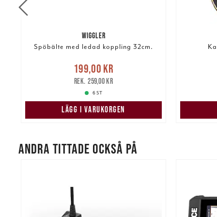
WIGGLER
Spöbälte med ledad koppling 32cm.
Ka
re
Nuvarande pris
:
Nuvarand
199,00 kr
199,00 kr
Tidigare pris
:
259,00 kr
259,00 kr
6 ST
LÄGG I VARUKORGEN
ANDRA TITTADE OCKSÅ PÅ