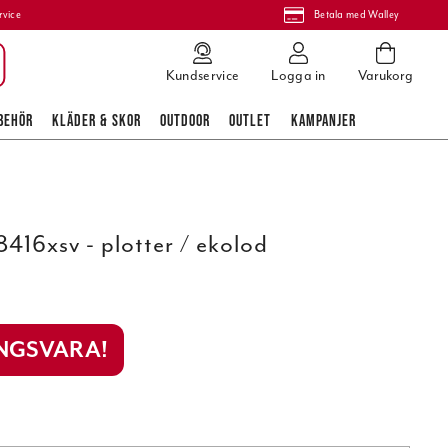
rvice
Betala med Walley
Kundservice
Logga in
Varukorg
BEHÖR
KLÄDER & SKOR
OUTDOOR
OUTLET
KAMPANJER
6xsv - plotter / ekolod
INGSVARA!