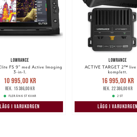
LOWRANCE
LOWRANCE
lite FS 9" med Active Imaging
ACTIVE TARGET 2™ live 
3-in-1.
komplett.
Nuvarande pris
:
Nuvarande pris
10 995,00 kr
16 995,00 kr
5,00 kr
Tidigare pris
:
16 995,00 kr
Tidigar
15 386,00 kr
22 386,00 kr
15 386,00 kr
22 386,00 kr
FLER ÄN 6 ST KVAR
2 ST
LÄGG I VARUKORGEN
LÄGG I VARUKORGE