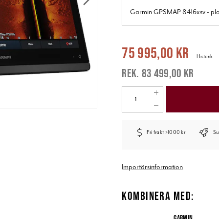
Garmin GPSMAP 8416xsv - plot
Nuvarande pris
:
75 995,00 kr
Tidigar
75 995,00 kr
Historik
83 499,00 kr
Fri frakt >1000 kr
Su
Importörsinformation
KOMBINERA MED:
GARMIN