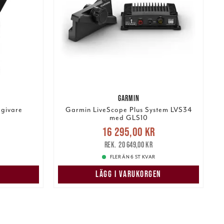
GARMIN
givare
Garmin LiveScope Plus System LVS34
med GLS10
:
Nuvarande pris
:
16 295,00 kr
e pris
:
16 295,00 kr
Tidigare pris
:
20 649,00 kr
20 649,00 kr
FLER ÄN 6 ST KVAR
N
LÄGG I VARUKORGEN