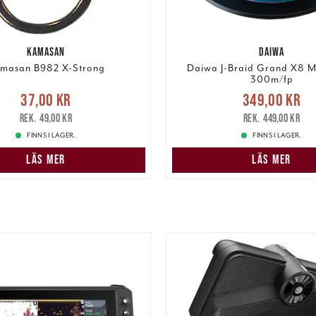
KAMASAN
DAIWA
masan B982 X-Strong
Daiwa J-Braid Grand X8 Mu
300m/fp
e pris
:
37,00 kr
Tidigare
Nuvarande pris
37,00 kr
349,00 kr
pris
:
49,00 kr
349,00 kr
Tidigare pris
:
49,00 kr
449,00 kr
FINNS I LAGER.
FINNS I LAGER.
LÄS MER
LÄS MER