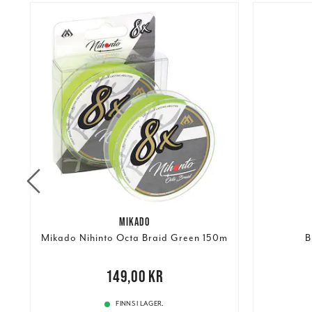
MIKADO
Mikado Nihinto Octa Braid Green 150m
B
Nuvarand
Pris
:
149,00 kr
149,00 kr
FINNS I LAGER.