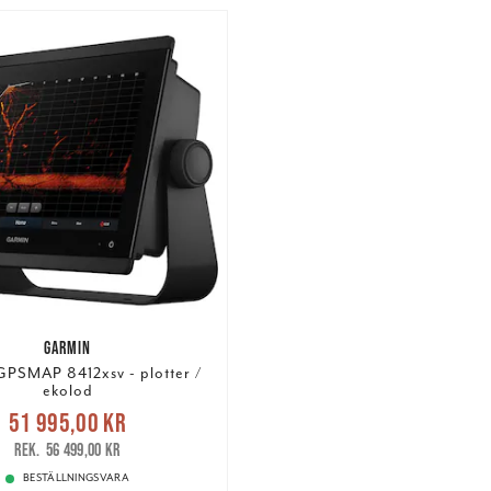
GARMIN
PSMAP 8412xsv - plotter /
ekolod
Nuvarande pris
:
51 995,00 kr
5,00 kr
Tidigare pris
:
56 499,00 kr
56 499,00 kr
BESTÄLLNINGSVARA