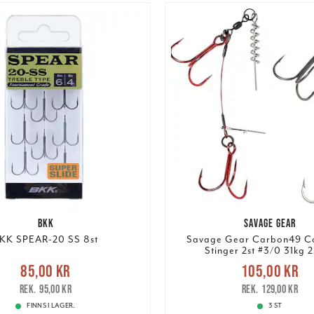
BKK
SAVAGE GEAR
KK SPEAR-20 SS 8st
Savage Gear Carbon49 C
Stinger 2st #3/0 31kg 2
e pris
:
85,00 kr
Tidigare
Nuvarande pris
85,00 kr
105,00 kr
pris
:
95,00 kr
105,00 kr
Tidigare pris
:
95,00 kr
129,00 kr
FINNS I LAGER.
3 ST