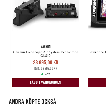
GARMIN
Garmin LiveScope XR System LVS62 med
Lowrance E
GLS10
Nuvarande pris
:
28 995,00 kr
28 995,00 kr
Tidigare pris
:
10 99
36 699,00 kr
36 699,00 kr
4 ST
LÄGG I VARUKORGEN
ANDRA KÖPTE OCKSÅ