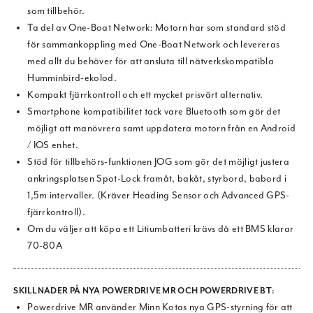
som tillbehör.
Ta del av One-Boat Network: Motorn har som standard stöd
för sammankoppling med One-Boat Network och levereras
med allt du behöver för att ansluta till nätverkskompatibla
Humminbird-ekolod.
Kompakt fjärrkontroll och ett mycket prisvärt alternativ.
Smartphone kompatibilitet tack vare Bluetooth som gör det
möjligt att manövrera samt uppdatera motorn från en Android
/ IOS enhet.
Stöd för tillbehörs-funktionen JOG som gör det möjligt justera
ankringsplatsen Spot-Lock framåt, bakåt, styrbord, babord i
1,5m intervaller. (Kräver Heading Sensor och Advanced GPS-
fjärrkontroll).
Om du väljer att köpa ett Litiumbatteri krävs då ett BMS klarar
70-80A
SKILLNADER PÅ NYA POWERDRIVE MR OCH POWERDRIVE BT:
Powerdrive MR använder Minn Kotas nya GPS-styrning för att