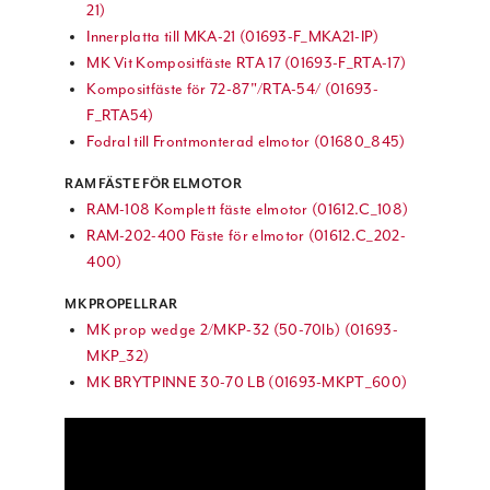
21)
Innerplatta till MKA-21 (01693-F_MKA21-IP)
MK Vit Kompositfäste RTA 17 (01693-F_RTA-17)
Kompositfäste för 72-87"/RTA-54/ (01693-
F_RTA54)
Fodral till Frontmonterad elmotor (01680_845)
RAM FÄSTE FÖR ELMOTOR
RAM-108 Komplett fäste elmotor (01612.C_108)
RAM-202-400 Fäste för elmotor (01612.C_202-
400)
MK PROPELLRAR
MK prop wedge 2/MKP-32 (50-70lb) (01693-
MKP_32)
MK BRYTPINNE 30-70 LB (01693-MKPT_600)