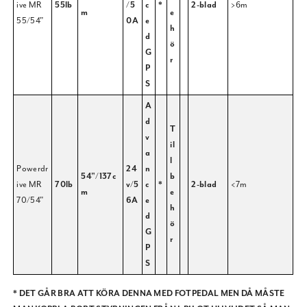
ive MR
55lb
/5
c
*
2-blad
>6m
m
e
55/54"
0A
e
h
d
ö
G
r
P
S
A
d
T
v
il
a
l
Powerdr
24
n
54"/137c
b
ive MR
70lb
v/5
c
*
2-blad
<7m
m
e
70/54"
6A
e
h
d
ö
G
r
P
S
* DET GÅR BRA ATT KÖRA DENNA MED FOTPEDAL MEN DÅ MÅSTE