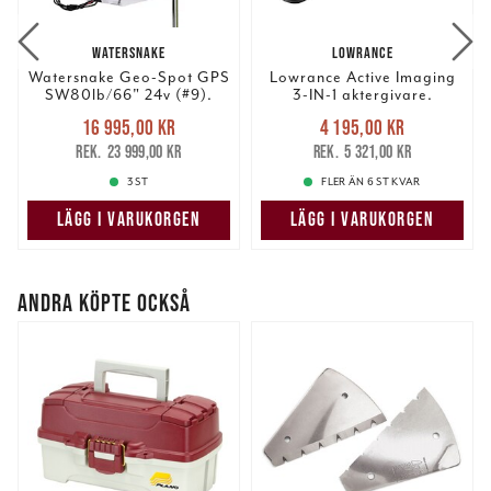
WATERSNAKE
LOWRANCE
Watersnake Geo-Spot GPS
Lowrance Active Imaging
SW80lb/66" 24v (#9).
3-IN-1 aktergivare.
Nuvarande pris
:
Nuvarande pris
:
16 995,00 kr
4 195,00 kr
16 995,00 kr
Tidigare pris
:
4 195,00 kr
Tidigare pris
:
23 999,00 kr
5 321,00 kr
23 999,00 kr
5 321,00 kr
3 ST
FLER ÄN 6 ST KVAR
LÄGG I VARUKORGEN
LÄGG I VARUKORGEN
ANDRA KÖPTE OCKSÅ