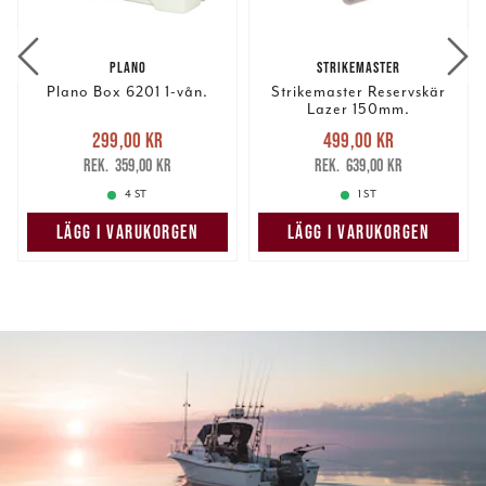
PLANO
STRIKEMASTER
Plano Box 6201 1-vån.
Strikemaster Reservskär
Lazer 150mm.
Nuvarande pris
:
Nuvarande pris
:
299,00 kr
499,00 kr
299,00 kr
Tidigare pris
:
499,00 kr
Tidigare pris
:
359,00 kr
639,00 kr
359,00 kr
639,00 kr
4 ST
1 ST
LÄGG I VARUKORGEN
LÄGG I VARUKORGEN