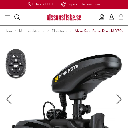
Fri frakt >1000 kr
Supersnabba leveranser
Hem
Marinelektronik
Elmotorer
Minn Kota PowerDrive MR 70 /54