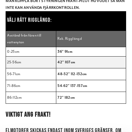
MAN KOPPLA BORT STYRNINGEN FRÅN I-PILOT HUVUDET SÅ MAN
INTE KAN ANVÄNDA FJÄRRKONTROLLEN.
VÄLJ RÄTT RIGGLÄNGD:
Avstånd från fören till
Rek. Rigglängd
vattenytan
0-25cm
36" 91cm
25-56cm
42" 107cm
56-71cm
48-52" 112-132cm
71-86cm
54-62" 137-157cm
86-112cm
72" 182cm
VIKTIGT ANG FRAKT!
ELMOTORER SKICKAS ENDAST INOM SVERIGES GRÄNSER, OM