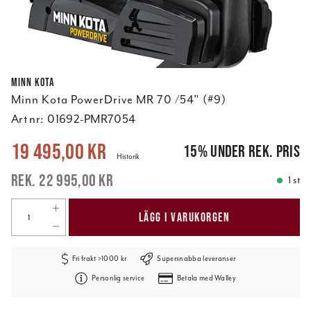
Minn Kota
Minn Kota PowerDrive MR 70 /54" (#9)
Art nr:
01692-PMR7054
Nuvarande pris
:
19 495,00 kr
Tidigare pris
:
22 995,00 kr
19 495,00 kr
15
%
under rek. pris
Historik
22 995,00 kr
1 st
LÄGG I VARUKORGEN
Fri frakt >1000 kr
Supersnabba leveranser
Personlig service
Betala med Walley