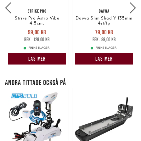
STRIKE PRO
DAIWA
Strike Pro Astro Vibe
Daiwa Slim Shad Y 135mm
4,5cm.
4st/fp
Nuvarande pris
:
Nuvarande pris
:
99,00 kr
79,00 kr
99,00 kr
Tidigare pris
:
79,00 kr
Tidigare pris
:
129,00 kr
89,00 kr
129,00 kr
89,00 kr
FINNS I LAGER.
FINNS I LAGER.
LÄS MER
LÄS MER
ANDRA TITTADE OCKSÅ PÅ