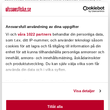
DU BOR UTANFÖR SVERIGE MÅSTE DU BESÖKA VÅR BUTIK FÖR
ATT HANDLA ELMOTOR.
Ansvarsfull användning av dina uppgifter
FÖRKLARINGAR
HS= Headingsensor
Vi och
våra 1022 partners
behandlar din personliga data,
Tänk på att använda Batteri med Max (12V) 12,8V (24V) 25,6
som t.ex. ditt IP-nummer, och använder teknologi såsom
(36V) 42V
cookies för att lagra och få tillgång till information på din
* skickas endast till svensk adress övriga länder makuleras
enhet för att kunna tillhandahålla personliga annonser och
ordern
innehåll, annons- och innehållsmätning, åskådarinsikter
och produktutveckling. Du kan själv välja vilka som får
använda din data och i vilka syften.
:::: TILLBEHÖR FÖR INSTALLATION::::
Med din tillåtelse skulle vi även vilja:
BATTERI
:
Samla in information om din geografiska plats som
Victron Litium
Visa detaljer
kan ha en noggrannhet på upp till flera meter
Meritsun Litium
Identifiera din enhet genom att aktivt skanna den för
Tudor Bly
specifika kännetecken (fingeravtryck)
Tillåt alla