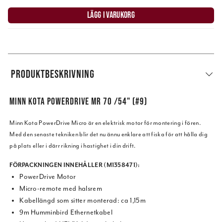
LÄGG I VARUKORG
PRODUKTBESKRIVNING
MINN KOTA POWERDRIVE MR 70 /54" (#9)
Minn Kota PowerDrive Micro är en elektrisk motor för montering i fören.
Med den senaste tekniken blir det nu ännu enklare att fiska för att hålla dig
på plats eller i därr rikning i hastighet i din drift.
FÖRPACKNINGEN INNEHÅLLER (M1358471):
PowerDrive Motor
Micro-remote med halsrem
Kabellängd som sitter monterad: ca 1,15m
9m Humminbird Ethernetkabel