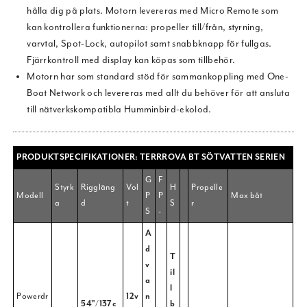
hålla dig på plats. Motorn levereras med Micro Remote som
kan kontrollera funktionerna: propeller till/från, styrning,
varvtal, Spot-Lock, autopilot samt snabbknapp för fullgas.
Fjärrkontroll med display kan köpas som tillbehör.
Motorn har som standard stöd för sammankoppling med One-
Boat Network och levereras med allt du behöver för att ansluta
till nätverkskompatibla Humminbird-ekolod.
PRODUKTSPECIFIKATIONER: TERRROVA BT SÖTVATTEN SERIEN
G
F
Styrk
Riggläng
Vol
H
Propelle
Modell
P
P
Max båt
a
d
t
S
r
S
-
A
d
T
v
il
a
l
Powerdr
12v
n
54"/137c
b