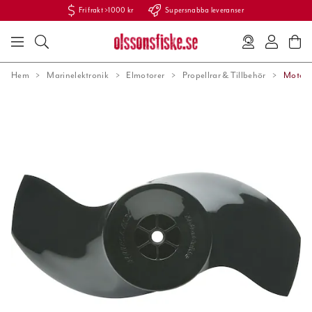
Fri frakt >1000 kr
Supersnabba leveranser
Hem
Marinelektronik
Elmotorer
Propellrar & Tillbehör
MotorG