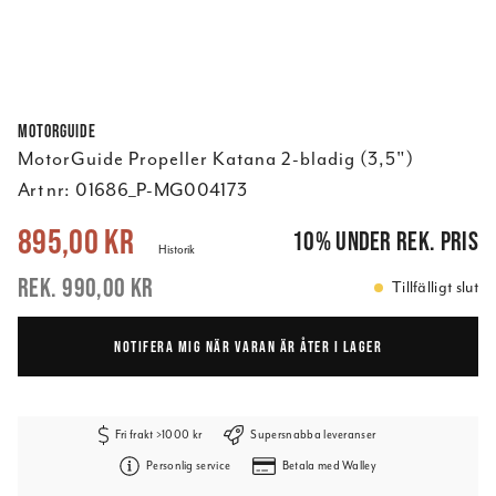
MotorGuide
MotorGuide Propeller Katana 2-bladig (3,5")
Art nr:
01686_P-MG004173
Nuvarande pris
:
895,00 kr
Tidigare pris
:
990,00 kr
895,00 kr
10
%
under rek. pris
Historik
990,00 kr
Tillfälligt slut
NOTIFERA MIG NÄR VARAN ÄR ÅTER I LAGER
Fri frakt >1000 kr
Supersnabba leveranser
Personlig service
Betala med Walley