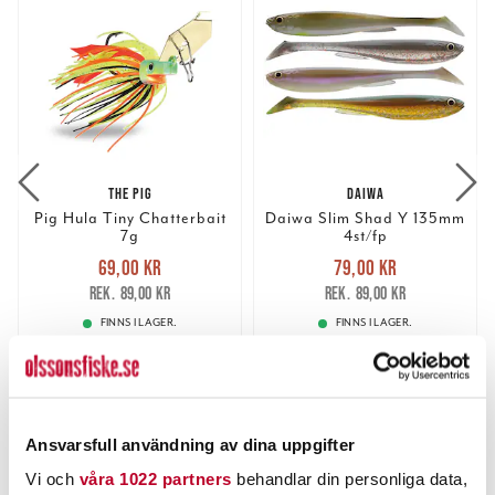
THE PIG
DAIWA
Pig Hula Tiny Chatterbait
Daiwa Slim Shad Y 135mm
7g
4st/fp
Nuvarande pris
:
Nuvarande pris
:
69,00 kr
79,00 kr
69,00 kr
Tidigare pris
:
79,00 kr
Tidigare pris
:
89,00 kr
89,00 kr
89,00 kr
89,00 kr
FINNS I LAGER.
FINNS I LAGER.
LÄS MER
LÄS MER
ANDRA TITTADE OCKSÅ PÅ
Ansvarsfull användning av dina uppgifter
Vi och
våra 1022 partners
behandlar din personliga data,