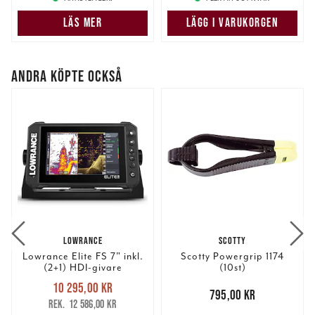
samlat in när du har använt deras tjänster.
LÄS MER
LÄGG I VARUKORGEN
ANDRA KÖPTE OCKSÅ
LOWRANCE
SCOTTY
Lowrance Elite FS 7" inkl.
Scotty Powergrip 1174
(2+1) HDI-givare
(10st)
Nuvarande pris
:
10 295,00 kr
10 295,00 kr
Tidigare pris
:
Pris
:
795,00 kr
795,00 kr
12 586,00 kr
12 586,00 kr