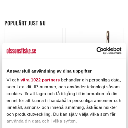
POPULÄRT JUST NU
Ansvarsfull användning av dina uppgifter
Vi och
våra 1022 partners
behandlar din personliga data,
som t.ex. ditt IP-nummer, och använder teknologi såsom
RAPALA
KAMASAN
cookies för att lagra och få tillgång till information på din
Rapala Orginal Flytande
Kamasan B982 X-Strong
enhet för att kunna tillhandahålla personliga annonser och
13cm
Nuvarande pris
:
Nuvarande pris
:
innehåll, annons- och innehållsmätning, åskådarinsikter
145,00 kr
37,00 kr
145,00 kr
Tidigare pris
:
37,00 kr
Tidigare pris
:
och produktutveckling. Du kan själv välja vilka som får
199,00 kr
49,00 kr
199,00 kr
49,00 kr
använda din data och i vilka syften.
FINNS I LAGER.
FINNS I LAGER.