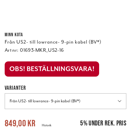
Minn Kota
Från US2- till lowrance- 9-pin kabel (BV*)
Art nr:
01693-MKR_US2-16
OBS! BESTÄLLNINGSVARA!
VARIANTER
Från US2- till lowrance- 9-pin kabel (BV*)
Nuvarande pris
:
849,00 kr
Tidigare pris
:
895,00 kr
849,00 kr
5
%
under rek. pris
Historik