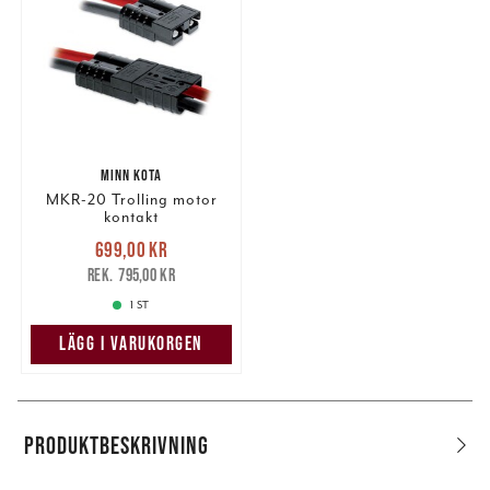
MINN KOTA
MKR-20 Trolling motor
kontakt
Nuvarande pris
:
699,00 kr
699,00 kr
Tidigare pris
:
795,00 kr
795,00 kr
1 ST
LÄGG I VARUKORGEN
PRODUKTBESKRIVNING