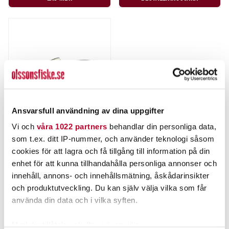
Ansvarsfull användning av dina uppgifter
Vi och
våra 1022 partners
behandlar din personliga data,
som t.ex. ditt IP-nummer, och använder teknologi såsom
MINN KOTA
cookies för att lagra och få tillgång till information på din
ERSÄTTNINGSBATTERI FÖR I-
enhet för att kunna tillhandahålla personliga annonser och
PILOT LINK FJÄRRKONTROLL.
innehåll, annons- och innehållsmätning, åskådarinsikter
(BV*).
och produktutveckling. Du kan själv välja vilka som får
289,00 kr
använda din data och i vilka syften.
Rek. 295,00 kr
Med din tillåtelse skulle vi även vilja:
BESTÄLLNINGSVARA