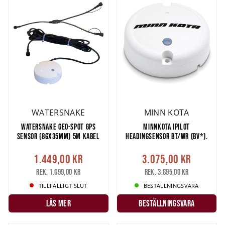
av motorn. Blir även väldigt snyggt om du använder dig av en
infälld koppling. Exempel på våra snabbkopplingar:
Watersnake
Hona/Hane
,
Minn Kota MKR-20
och
70A Hona+Hane
.
Om man ska placera batterierna längre bort än vad
standardkabeln är, så behöver man anpassa rätt dimension av
kabel. Det finns en bra formel att följa. W (effekt) x längd (både
plus- och minus-kabel) / (dividerat) med 240 = dimension på kabel.
WATERSNAKE
MINN KOTA
Har du fler frågor? Kontakta gärna vår kunservice!
WATERSNAKE GEO-SPOT GPS
MINNKOTA IPILOT
SENSOR (86X35MM) 5M KABEL
HEADINGSENSOR BT/WR (BV*).
1.449,00 kr
3.075,00 kr
Rek. 1.699,00 kr
Rek. 3.695,00 kr
TILLFÄLLIGT SLUT
BESTÄLLNINGSVARA
LÄS MER
Beställningsvara