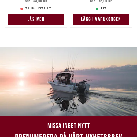
45,00 kr
79,00 kr
45,00 kr
79,00 kr
TILLFÄLLIGT SLUT
1 ST
LÄS MER
LÄGG I VARUKORGEN
MISSA INGET NYTT