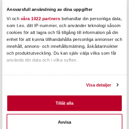
FINNS I LAGER.
BESTÄLLNINGSVARA
Ansvarsfull användning av dina uppgifter
LÄS MER
LÄGG I VARUKORGEN
Vi och
våra 1022 partners
behandlar din personliga data,
som t.ex. ditt IP-nummer, och använder teknologi såsom
ANDRA TITTADE OCKSÅ PÅ
cookies för att lagra och få tillgång till information på din
enhet för att kunna tillhandahålla personliga annonser och
innehåll, annons- och innehållsmätning, åskådarinsikter
och produktutveckling. Du kan själv välja vilka som får
använda din data och i vilka syften.
Med din tillåtelse skulle vi även vilja:
Samla in information om din geografiska plats som
Visa detaljer
kan ha en noggrannhet på upp till flera meter
Identifiera din enhet genom att aktivt skanna den för
IFISH
WATERSNAKE
specifika kännetecken (fingeravtryck)
Tillåt alla
IFish Spöhållare Tube
Watersnake Venom SXW
Ta reda på mer om hur dina personliga uppgifter
54 /(36") (#7).
Nuvarande pris
:
Nuvarande pris
:
behandlas och ställ in dina preferenser i
detaljsektionen
.
219,00 kr
2 795,00 kr
219,00 kr
Tidigare pris
:
2 795,00 kr
Tidigare pris
:
Avvisa
Du kan ändra eller dra tillbaka ditt samtycke när som
249,00 kr
3 199,00 kr
249,00 kr
3 199,00 kr