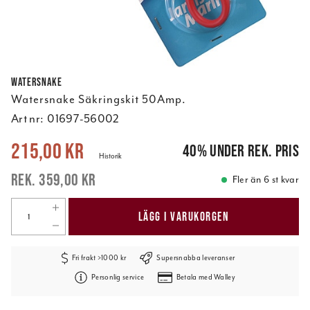
Watersnake
Watersnake Säkringskit 50Amp.
Art nr:
01697-56002
Nuvarande pris
:
215,00 kr
Tidigare pris
:
359,00 kr
215,00 kr
40
%
under rek. pris
Historik
359,00 kr
Fler än 6 st kvar
LÄGG I VARUKORGEN
Fri frakt >1000 kr
Supersnabba leveranser
Personlig service
Betala med Walley