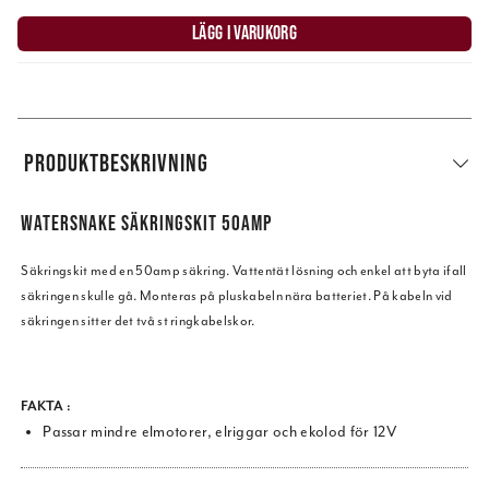
LÄGG I VARUKORG
PRODUKTBESKRIVNING
WATERSNAKE SÄKRINGSKIT 50AMP
Säkringskit med en 50amp säkring. Vattentät lösning och enkel att byta ifall
säkringen skulle gå. Monteras på pluskabeln nära batteriet. På kabeln vid
säkringen sitter det två st ringkabelskor.
FAKTA :
Passar mindre elmotorer, elriggar och ekolod för 12V