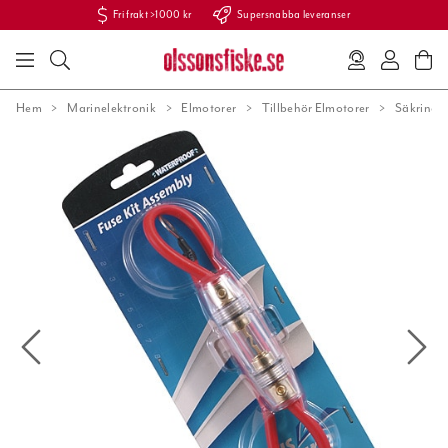
Fri frakt >1000 kr
Supersnabba leveranser
Hem
Marinelektronik
Elmotorer
Tillbehör Elmotorer
Säkringa