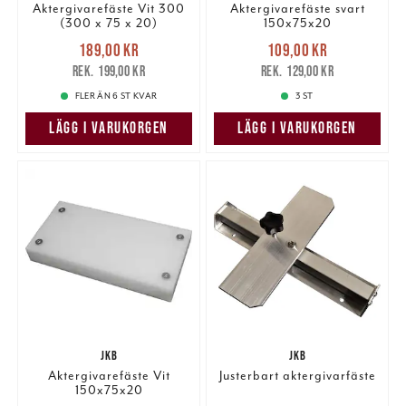
Aktergivarefäste Vit 300
Aktergivarefäste svart
(300 x 75 x 20)
150x75x20
Nuvarande pris
:
Nuvarande pris
:
189,00 kr
109,00 kr
189,00 kr
Tidigare pris
:
109,00 kr
Tidigare pris
:
199,00 kr
129,00 kr
199,00 kr
129,00 kr
FLER ÄN 6 ST KVAR
3 ST
LÄGG I VARUKORGEN
LÄGG I VARUKORGEN
JKB
JKB
Aktergivarefäste Vit
Justerbart aktergivarfäste
150x75x20