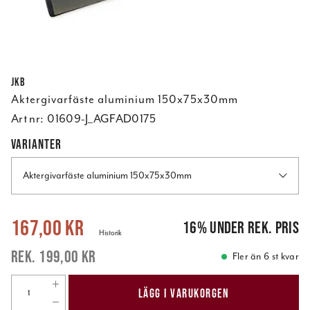
JKB
Aktergivarfäste aluminium 150x75x30mm
Art nr:
01609-J_AGFAD0175
VARIANTER
Aktergivarfäste aluminium 150x75x30mm
Nuvarande pris
:
167,00 kr
Tidigare pris
:
199,00 kr
167,00 kr
16
%
under rek. pris
Historik
199,00 kr
Fler än 6 st kvar
LÄGG I VARUKORGEN