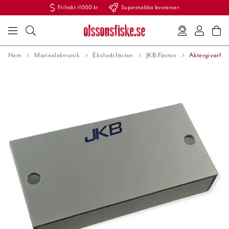
Fri frakt >1000 kr
Supersnabba leveranser
Hem
Marinelektronik
Ekolodsfästen
JKB-Fästen
Aktergivarfä