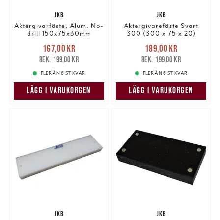
JKB
JKB
Aktergivarfäste, Alum. No-
Aktergivarefäste Svart
drill 150x75x30mm
300 (300 x 75 x 20)
Nuvarande pris
:
Nuvarande pris
:
167,00 kr
189,00 kr
167,00 kr
Tidigare pris
:
189,00 kr
Tidigare pris
:
199,00 kr
199,00 kr
199,00 kr
199,00 kr
FLER ÄN 6 ST KVAR
FLER ÄN 6 ST KVAR
LÄGG I VARUKORGEN
LÄGG I VARUKORGEN
JKB
JKB