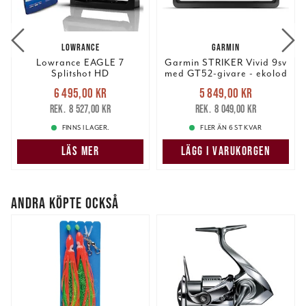
LOWRANCE
GARMIN
Lowrance EAGLE 7
Garmin STRIKER Vivid 9sv
Splitshot HD
med GT52-givare - ekolod
Kampanjpaket
Nuvarande pris
:
Nuvarande pris
:
6 495,00 kr
5 849,00 kr
6 495,00 kr
Tidigare pris
:
5 849,00 kr
Tidigare pris
:
8 527,00 kr
8 049,00 kr
8 527,00 kr
8 049,00 kr
FINNS I LAGER.
FLER ÄN 6 ST KVAR
LÄS MER
LÄGG I VARUKORGEN
ANDRA KÖPTE OCKSÅ