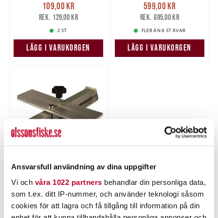
Nuvarande pris
:
Nuvarande pris
:
109,00 kr
599,00 kr
109,00 kr
Tidigare pris
:
599,00 kr
Tidigare pris
:
129,00 kr
695,00 kr
129,00 kr
695,00 kr
2 ST
FLER ÄN 6 ST KVAR
LÄGG I VARUKORGEN
LÄGG I VARUKORGEN
Ansvarsfull användning av dina uppgifter
JKB
Justerbart aktergivarfäste,
Vi och
våra 1022 partners
behandlar din personliga data,
No-drill.
som t.ex. ditt IP-nummer, och använder teknologi såsom
Nuvarande pris
:
599,00 kr
cookies för att lagra och få tillgång till information på din
599,00 kr
Tidigare pris
:
695,00 kr
695,00 kr
enhet för att kunna tillhandahålla personliga annonser och