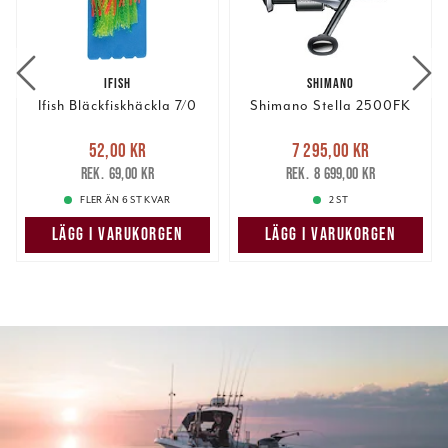
IFISH
SHIMANO
Ifish Bläckfiskhäckla 7/0
Shimano Stella 2500FK
Nuvarande pris
:
Nuvarande pris
:
52,00 kr
7 295,00 kr
52,00 kr
Tidigare pris
:
7 295,00 kr
Tidigare pris
:
69,00 kr
8 699,00 kr
69,00 kr
8 699,00 kr
FLER ÄN 6 ST KVAR
2 ST
LÄGG I VARUKORGEN
LÄGG I VARUKORGEN