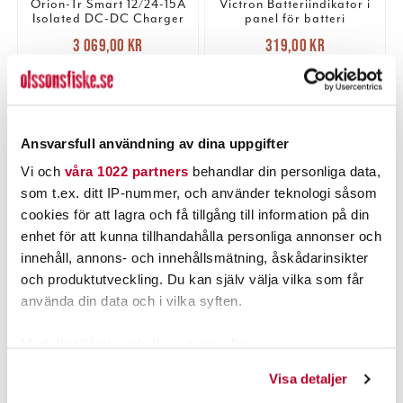
Orion-Tr Smart 12/24-15A
Victron Batteriindikator i
Isolated DC-DC Charger
panel för batteri
Nuvarande pris
:
Nuvarande pris
:
3 069,00 kr
319,00 kr
3 069,00 kr
Tidigare pris
:
319,00 kr
Tidigare pris
:
3 760,00 kr
340,00 kr
3 760,00 kr
340,00 kr
2 ST
TILLFÄLLIGT SLUT
LÄGG I VARUKORGEN
LÄS MER
Ansvarsfull användning av dina uppgifter
Vi och
våra 1022 partners
behandlar din personliga data,
som t.ex. ditt IP-nummer, och använder teknologi såsom
PRODUKTBESKRIVNING
cookies för att lagra och få tillgång till information på din
enhet för att kunna tillhandahålla personliga annonser och
innehåll, annons- och innehållsmätning, åskådarinsikter
och produktutveckling. Du kan själv välja vilka som får
använda din data och i vilka syften.
POPULÄRT JUST NU
Med din tillåtelse skulle vi även vilja:
Samla in information om din geografiska plats som
Visa detaljer
kan ha en noggrannhet på upp till flera meter