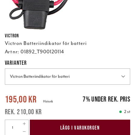
Victron
Victron Batteriindikator för batteri
Art nr:
01892_T900120114
VARIANTER
Victron Batteriindikator för batteri
Nuvarande pris
:
195,00 kr
Tidigare pris
:
210,00 kr
195,00 kr
7
%
under rek. pris
Historik
210,00 kr
2 st
LÄGG I VARUKORGEN