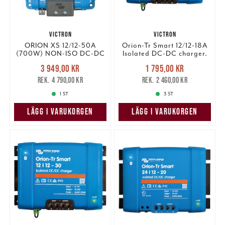
VICTRON
VICTRON
ORION XS 12/12-50A
Orion-Tr Smart 12/12-18A
(700W) NON-ISO DC-DC
Isolated DC-DC charger.
CHARGER.
Nuvarande pris
:
Nuvarande pris
:
3 949,00 kr
1 795,00 kr
3 949,00 kr
Tidigare pris
:
1 795,00 kr
Tidigare pris
:
4 790,00 kr
2 460,00 kr
4 790,00 kr
2 460,00 kr
1 ST
3 ST
LÄGG I VARUKORGEN
LÄGG I VARUKORGEN