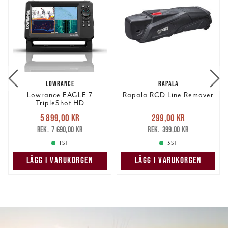
LOWRANCE
RAPALA
Lowrance EAGLE 7
Rapala RCD Line Remover
TripleShot HD
Nuvarande pris
:
Nuvarande pris
:
5 899,00 kr
299,00 kr
5 899,00 kr
Tidigare pris
:
299,00 kr
Tidigare pris
:
7 690,00 kr
399,00 kr
7 690,00 kr
399,00 kr
1 ST
3 ST
LÄGG I VARUKORGEN
LÄGG I VARUKORGEN