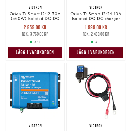
VICTRON
VICTRON
Orion-Tr Smart 12/12-30A
Orion-Tr Smart 12/24-10A
(360W) Isolated DC-DC
Isolated DC-DC charger
charger.
Nuvarande pris
:
Nuvarande pris
:
2 859,00 kr
1 999,00 kr
2 859,00 kr
Tidigare pris
:
1 999,00 kr
Tidigare pris
:
3 760,00 kr
2 460,00 kr
3 760,00 kr
2 460,00 kr
3 ST
3 ST
LÄGG I VARUKORGEN
LÄGG I VARUKORGEN
VICTRON
VICTRON