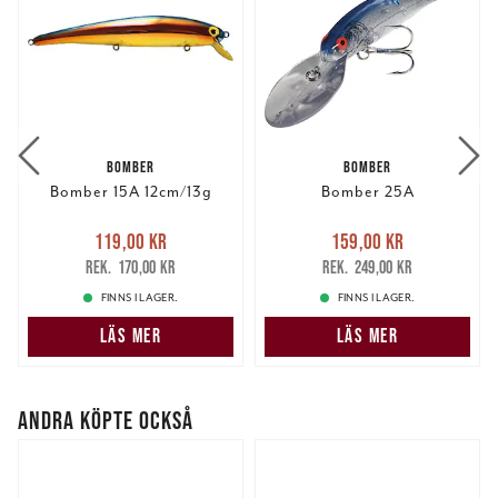
BOMBER
BOMBER
Bomber 15A 12cm/13g
Bomber 25A
Nuvarande pris
:
Nuvarande pris
:
119,00 kr
159,00 kr
119,00 kr
Tidigare pris
:
159,00 kr
Tidigare pris
:
170,00 kr
249,00 kr
170,00 kr
249,00 kr
FINNS I LAGER.
FINNS I LAGER.
LÄS MER
LÄS MER
ANDRA KÖPTE OCKSÅ