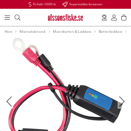
Fri frakt >1000 kr
Supersnabba leveranser
Hem
Marinelektronik
Marinbatteri & Laddare
Batteriladdare