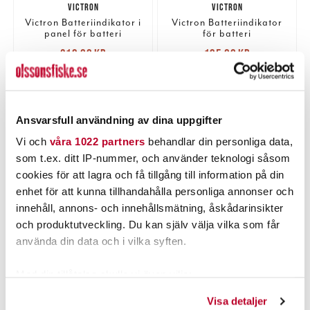
VICTRON
VICTRON
Victron Batteriindikator i
Victron Batteriindikator
panel för batteri
för batteri
Nuvarande pris
:
Nuvarande pris
:
319,00 kr
195,00 kr
319,00 kr
Tidigare pris
:
195,00 kr
Tidigare pris
:
340,00 kr
210,00 kr
340,00 kr
210,00 kr
TILLFÄLLIGT SLUT
2 ST
LÄS MER
LÄGG I VARUKORGEN
Ansvarsfull användning av dina uppgifter
Vi och
våra 1022 partners
behandlar din personliga data,
som t.ex. ditt IP-nummer, och använder teknologi såsom
cookies för att lagra och få tillgång till information på din
PRODUKTBESKRIVNING
enhet för att kunna tillhandahålla personliga annonser och
innehåll, annons- och innehållsmätning, åskådarinsikter
och produktutveckling. Du kan själv välja vilka som får
använda din data och i vilka syften.
POPULÄRT JUST NU
Med din tillåtelse skulle vi även vilja:
Samla in information om din geografiska plats som
Visa detaljer
kan ha en noggrannhet på upp till flera meter