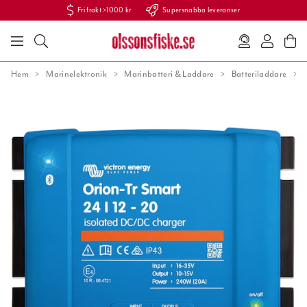
Fri frakt >1000 kr
Supersnabba leveranser
Hem
Marinelektronik
Marinbatteri & Laddare
Batteriladdare