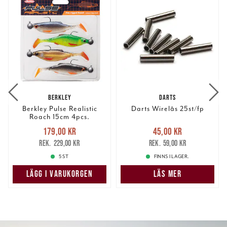
BERKLEY
DARTS
Berkley Pulse Realistic
Darts Wirelås 25st/fp
Roach 15cm 4pcs.
Nuvarande pris
:
Nuvarande pris
:
179,00 kr
45,00 kr
179,00 kr
Tidigare pris
:
45,00 kr
Tidigare pris
:
229,00 kr
59,00 kr
229,00 kr
59,00 kr
5 ST
FINNS I LAGER.
LÄGG I VARUKORGEN
LÄS MER