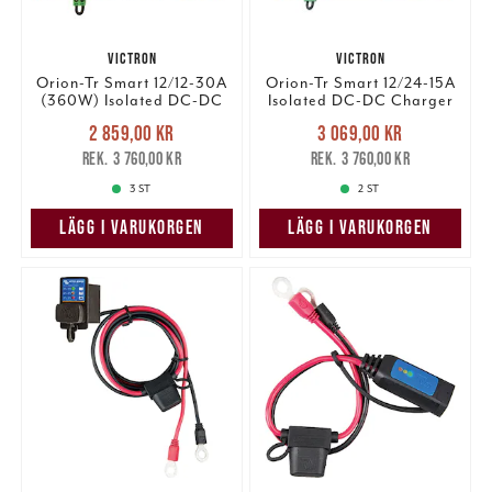
VICTRON
VICTRON
Orion-Tr Smart 12/12-30A
Orion-Tr Smart 12/24-15A
(360W) Isolated DC-DC
Isolated DC-DC Charger
charger.
Nuvarande pris
:
Nuvarande pris
:
2 859,00 kr
3 069,00 kr
2 859,00 kr
Tidigare pris
:
3 069,00 kr
Tidigare pris
:
3 760,00 kr
3 760,00 kr
3 760,00 kr
3 760,00 kr
3 ST
2 ST
LÄGG I VARUKORGEN
LÄGG I VARUKORGEN