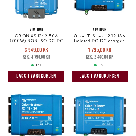
VICTRON
VICTRON
ORION XS 12/12-50A
Orion-Tr Smart 12/12-18A
(700W) NON-ISO DC-DC
Isolated DC-DC charger.
CHARGER.
Nuvarande pris
:
Nuvarande pris
:
3 949,00 kr
1 795,00 kr
3 949,00 kr
Tidigare pris
:
1 795,00 kr
Tidigare pris
:
4 790,00 kr
2 460,00 kr
4 790,00 kr
2 460,00 kr
1 ST
3 ST
LÄGG I VARUKORGEN
LÄGG I VARUKORGEN