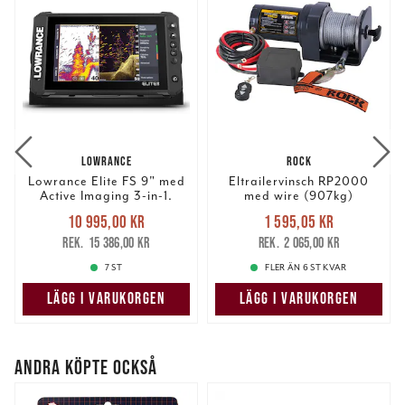
LOWRANCE
ROCK
Lowrance Elite FS 9" med
Eltrailervinsch RP2000
Active Imaging 3-in-1.
med wire (907kg)
Nuvarande pris
:
Nuvarande pris
:
10 995,00 kr
1 595,05 kr
10 995,00 kr
Tidigare pris
:
1 595,05 kr
Tidigare pris
:
15 386,00 kr
2 065,00 kr
15 386,00 kr
2 065,00 kr
7 ST
FLER ÄN 6 ST KVAR
LÄGG I VARUKORGEN
LÄGG I VARUKORGEN
ANDRA KÖPTE OCKSÅ