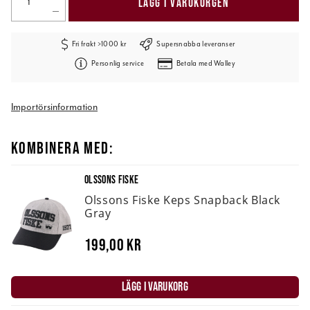
LÄGG I VARUKORGEN
Fri frakt >1000 kr
Supersnabba leveranser
Personlig service
Betala med Walley
Importörsinformation
KOMBINERA MED:
OLSSONS FISKE
Olssons Fiske Keps Snapback Black
Gray
199,00 kr
LÄGG I VARUKORG