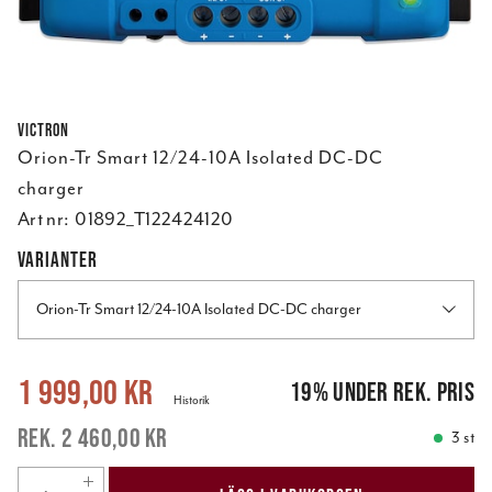
Victron
Orion-Tr Smart 12/24-10A Isolated DC-DC
charger
Art nr:
01892_T122424120
VARIANTER
Orion-Tr Smart 12/24-10A Isolated DC-DC charger
Nuvarande pris
:
1 999,00 kr
Tidigare pris
:
2 460,00 kr
1 999,00 kr
19
%
under rek. pris
Historik
2 460,00 kr
3 st