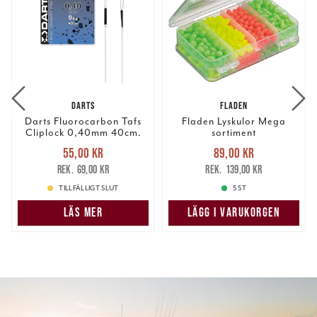
DARTS
FLADEN
Darts Fluorocarbon Tafs
Fladen Lyskulor Mega
Cliplock 0,40mm 40cm.
sortiment
Nuvarande pris
:
Nuvarande pris
:
55,00 kr
89,00 kr
55,00 kr
Tidigare pris
:
89,00 kr
Tidigare pris
:
69,00 kr
139,00 kr
69,00 kr
139,00 kr
TILLFÄLLIGT SLUT
5 ST
LÄS MER
LÄGG I VARUKORGEN