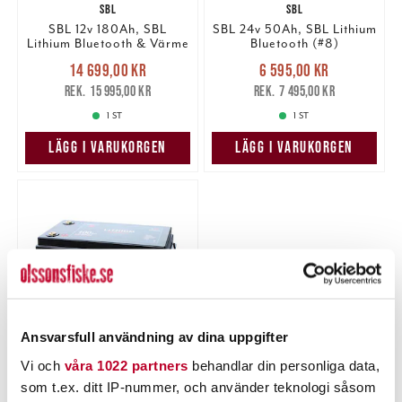
SBL
SBL
SBL 12v 180Ah, SBL
SBL 24v 50Ah, SBL Lithium
Lithium Bluetooth & Värme
Bluetooth (#8)
(#8) (bv)
Nuvarande pris
:
Nuvarande pris
:
14 699,00 kr
6 595,00 kr
14 699,00 kr
Tidigare pris
:
6 595,00 kr
Tidigare pris
:
15 995,00 kr
7 495,00 kr
15 995,00 kr
7 495,00 kr
1 ST
1 ST
LÄGG I VARUKORGEN
LÄGG I VARUKORGEN
Ansvarsfull användning av dina uppgifter
Vi och
våra 1022 partners
behandlar din personliga data,
SBL
som t.ex. ditt IP-nummer, och använder teknologi såsom
SBL 24v 100Ah, SBL