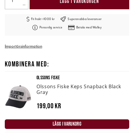
LÄGG I VARUKORGEN
Fri frakt >1000 kr
Supersnabba leveranser
Personlig service
Betala med Walley
Importörsinformation
KOMBINERA MED:
OLSSONS FISKE
Olssons Fiske Keps Snapback Black
Gray
199,00 kr
LÄGG I VARUKORG