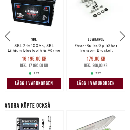
SBL
LOWRANCE
SBL 24v 100Ah, SBL
Fäste/Bullet/SplitShot
Lithium Bluetooth & Värme
Transom Bracket.
(#8) .(bv)
Nuvarande pris
:
Nuvarande pris
:
16 195,00 kr
179,00 kr
16 195,00 kr
Tidigare pris
:
179,00 kr
Tidigare pris
:
17 995,00 kr
206,00 kr
17 995,00 kr
206,00 kr
2 ST
2 ST
LÄGG I VARUKORGEN
LÄGG I VARUKORGEN
ANDRA KÖPTE OCKSÅ