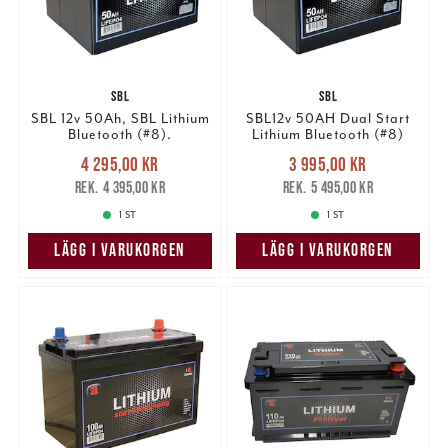
SBL
SBL
SBL 12v 50Ah, SBL Lithium
SBL12v 50AH Dual Start
Bluetooth (#8).
Lithium Bluetooth (#8)
Nuvarande pris
:
Nuvarande pris
:
4 295,00 kr
3 995,00 kr
4 295,00 kr
Tidigare pris
:
3 995,00 kr
Tidigare pris
:
4 395,00 kr
5 495,00 kr
4 395,00 kr
5 495,00 kr
1 ST
1 ST
LÄGG I VARUKORGEN
LÄGG I VARUKORGEN