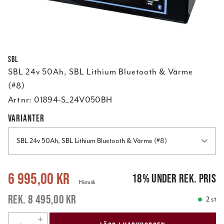
SBL
SBL 24v 50Ah, SBL Lithium Bluetooth & Värme
(#8)
Art nr:
01894-S_24V050BH
VARIANTER
SBL 24v 50Ah, SBL Lithium Bluetooth & Värme (#8)
Nuvarande pris
:
6 995,00 kr
Tidigare pris
:
8 495,00 kr
6 995,00 kr
18
%
under rek. pris
Historik
8 495,00 kr
2 st