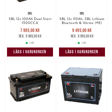
SBL
SBL
SBL 12v 100Ah Dual Start
SBL 12v 110Ah, SBL Lithium
1300CCA
Bluetooth & Värme (#8)
(bv).
Nuvarande pris
:
Nuvarande pris
:
7 995,00 kr
9 495,00 kr
7 995,00 kr
Tidigare pris
:
9 495,00 kr
Tidigare pris
:
9 995,00 kr
9 995,00 kr
9 995,00 kr
9 995,00 kr
1 ST
1 ST
LÄGG I VARUKORGEN
LÄGG I VARUKORGEN