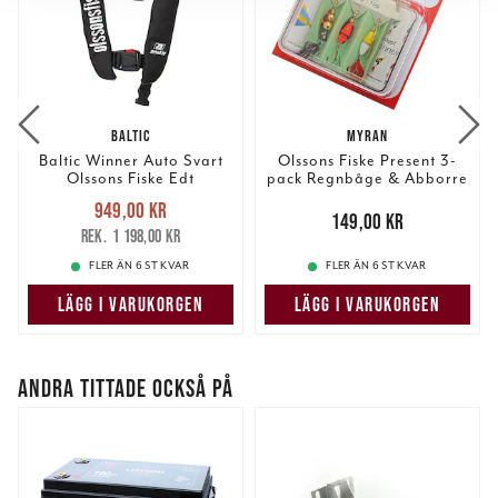
vidarebefordrar även sådana identifierare och annan
information från din enhet till de sociala medier och
annons- och analysföretag som vi samarbetar med.
Dessa kan i sin tur kombinera informationen med annan
information som du har tillhandahållit eller som de har
BALTIC
MYRAN
samlat in när du har använt deras tjänster.
Baltic Winner Auto Svart
Olssons Fiske Present 3-
Olssons Fiske Edt
pack Regnbåge & Abborre
Nuvarande pris
:
949,00 kr
949,00 kr
Tidigare pris
:
Pris
:
149,00 kr
149,00 kr
1 198,00 kr
1 198,00 kr
FLER ÄN 6 ST KVAR
FLER ÄN 6 ST KVAR
LÄGG I VARUKORGEN
LÄGG I VARUKORGEN
ANDRA TITTADE OCKSÅ PÅ