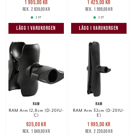
1 995,00 kr
1 425,00 kr
1 995,00 kr
Tidigare pris
:
1 425,00 kr
Tidigare pris
:
2 839,00 kr
1 599,00 kr
2 839,00 kr
1 599,00 kr
2 ST
2 ST
LÄGG I VARUKORGEN
LÄGG I VARUKORGEN
RAM
RAM
RAM Arm 12,8cm (D-201U-
RAM Arm 32cm (D-201U-
C)
E)
Nuvarande pris
:
Nuvarande pris
:
935,00 kr
1 995,00 kr
935,00 kr
Tidigare pris
:
1 995,00 kr
Tidigare pris
:
1 049,00 kr
2 239,00 kr
1 049,00 kr
2 239,00 kr