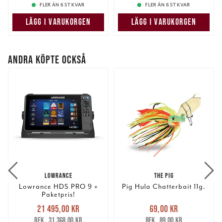
FLER ÄN 6 ST KVAR
FLER ÄN 6 ST KVAR
LÄGG I VARUKORGEN
LÄGG I VARUKORGEN
ANDRA KÖPTE OCKSÅ
LOWRANCE
THE PIG
Lowrance HDS PRO 9 +
Pig Hula Chatterbait 11g.
Paketpris!
Nuvarande pris
:
Nuvarande pris
:
21 495,00 kr
69,00 kr
21 495,00 kr
Tidigare pris
:
69,00 kr
Tidigare pris
:
31 368,00 kr
89,00 kr