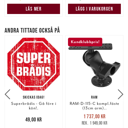
LÄS MER
LÄGG I VARUKORGEN
ANDRA TITTADE OCKSÅ PÅ
Kundklubbpris!
SKICKAS IDAG!
RAM
Superbrådis - Gå före i
RAM-D-115-C kompl.fäste
kön!.
(13cm arm)..
Nuvarande pris
:
1 737,00 kr
Pris
:
49,00 kr
49,00 kr
1 737,00 kr
Tidigare pris
:
1 949,00 kr
1 949,00 kr