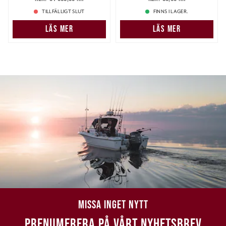
31 368,00 kr
89,00 kr
TILLFÄLLIGT SLUT
FINNS I LAGER.
LÄS MER
LÄS MER
MISSA INGET NYTT
PRENUMERERA PÅ VÅRT NYHETSBREV