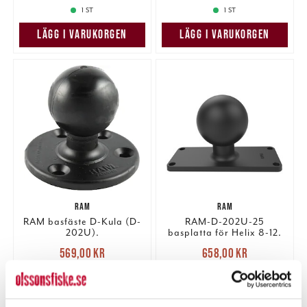
1 ST
1 ST
LÄGG I VARUKORGEN
LÄGG I VARUKORGEN
RAM
RAM
RAM basfäste D-Kula (D-
RAM-D-202U-25
202U).
basplatta för Helix 8-12.
Nuvarande pris
:
Nuvarande pris
:
569,00 kr
658,00 kr
569,00 kr
Tidigare pris
:
658,00 kr
Tidigare pris
:
639,00 kr
739,00 kr
639,00 kr
739,00 kr
4 ST
2 ST