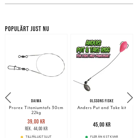
POPULÄRT JUST NU
DAIWA
OLSSONS FISKE
Prorex Titaniumtafs 30cm
Anders Put and Take kit
22kg
Nuvarande pris
:
39,00 kr
39,00 kr
Tidigare pris
:
Pris
:
45,00 kr
45,00 kr
44,00 kr
44,00 kr
TILLFÄLLIGT SLUT
FLER ÄN 6 ST KVAR