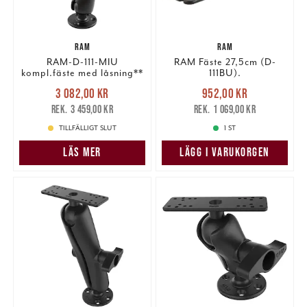
RAM
RAM
RAM-D-111-MIU
RAM Fäste 27,5cm (D-
kompl.fäste med låsning**
111BU).
Nuvarande pris
:
Nuvarande pris
:
3 082,00 kr
952,00 kr
3 082,00 kr
Tidigare pris
:
952,00 kr
Tidigare pris
:
3 459,00 kr
1 069,00 kr
3 459,00 kr
1 069,00 kr
TILLFÄLLIGT SLUT
1 ST
LÄS MER
LÄGG I VARUKORGEN