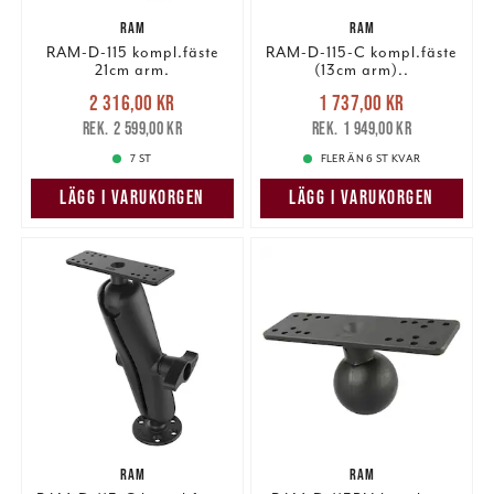
RAM
RAM
RAM-D-115 kompl.fäste
RAM-D-115-C kompl.fäste
21cm arm.
(13cm arm)..
Nuvarande pris
:
Nuvarande pris
:
2 316,00 kr
1 737,00 kr
2 316,00 kr
Tidigare pris
:
1 737,00 kr
Tidigare pris
:
2 599,00 kr
1 949,00 kr
2 599,00 kr
1 949,00 kr
7 ST
FLER ÄN 6 ST KVAR
LÄGG I VARUKORGEN
LÄGG I VARUKORGEN
RAM
RAM