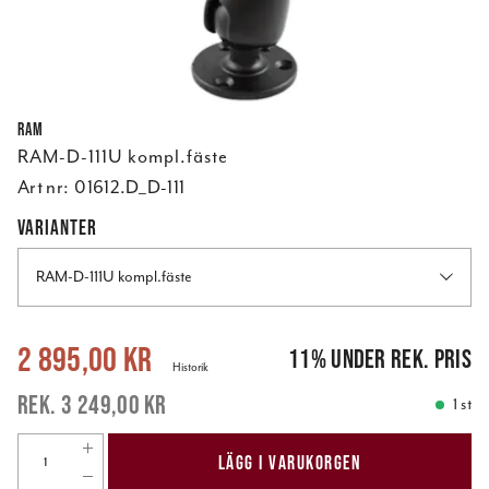
RAM
RAM-D-111U kompl.fäste
Art nr:
01612.D_D-111
VARIANTER
RAM-D-111U kompl.fäste
Nuvarande pris
:
2 895,00 kr
Tidigare pris
:
3 249,00 kr
2 895,00 kr
11
%
under rek. pris
Historik
3 249,00 kr
1 st
LÄGG I VARUKORGEN