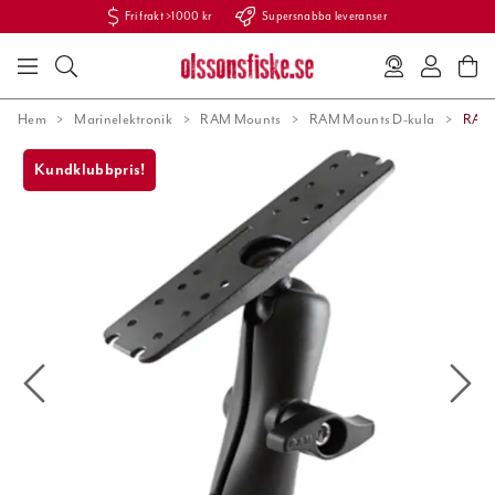
Fri frakt >1000 kr
Supersnabba leveranser
Hem
Marinelektronik
RAM Mounts
RAM Mounts D-kula
RAM-
Kundklubbpris!