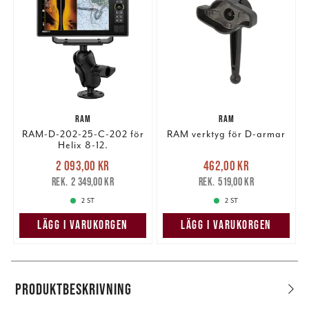
RAM
RAM
RAM-D-202-25-C-202 för
RAM verktyg för D-armar
Helix 8-12.
Nuvarande pris
:
Nuvarande pris
:
2 093,00 kr
462,00 kr
2 093,00 kr
Tidigare pris
:
462,00 kr
Tidigare pris
:
2 349,00 kr
519,00 kr
2 349,00 kr
519,00 kr
2 ST
2 ST
LÄGG I VARUKORGEN
LÄGG I VARUKORGEN
PRODUKTBESKRIVNING