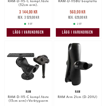
RAM-D-115-C kompl.fäste
RAM-D-115BU basplatta
(32cm arm).
Nuvarande pris
:
Nuvarande pris
:
3 144,00 kr
560,00 kr
3 144,00 kr
Tidigare pris
:
560,00 kr
Tidigare pris
:
3 529,00 kr
629,00 kr
3 529,00 kr
629,00 kr
3 ST
2 ST
LÄGG I VARUKORGEN
LÄGG I VARUKORGEN
RAM
RAM
RAM-D-115-C kompl.fäste
RAM Arm 21cm (D-201U)
(13cm arm)+Verktygsarm
Nuvarande pris
:
Nuvarande pris
: