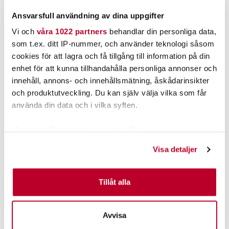
LÄGG I VARUKORGEN
LÄGG I VARUKORGEN
Ansvarsfull användning av dina uppgifter
Vi och
våra 1022 partners
behandlar din personliga data,
som t.ex. ditt IP-nummer, och använder teknologi såsom
cookies för att lagra och få tillgång till information på din
enhet för att kunna tillhandahålla personliga annonser och
innehåll, annons- och innehållsmätning, åskådarinsikter
och produktutveckling. Du kan själv välja vilka som får
använda din data och i vilka syften.
Med din tillåtelse skulle vi även vilja:
RAM
RAM
Samla in information om din geografiska plats som
RAM D TRACK PLATE
RAM D-bas för rör (D-
Visa detaljer
W/POST FOR TITE-LOK.
235U) 0,75-1,25"
kan ha en noggrannhet på upp till flera meter
(*BV*)
Nuvarande pris
:
Nuvarande pris
:
1 095,00 kr
730,00 kr
Identifiera din enhet genom att aktivt skanna den för
1 095,00 kr
Tidigare pris
:
730,00 kr
Tidigare pris
:
1 229,00 kr
819,00 kr
1 229,00 kr
819,00 kr
specifika kännetecken (fingeravtryck)
Tillåt alla
TILLFÄLLIGT SLUT
TILLFÄLLIGT SLUT
Ta reda på mer om hur dina personliga uppgifter
behandlas och ställ in dina preferenser i
detaljsektionen
.
LÄS MER
LÄS MER
Avvisa
Du kan ändra eller dra tillbaka ditt samtycke när som