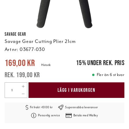
Savage Gear
Savage Gear Cutting Plier 21cm
Art nr:
03677-030
Nuvarande pris
:
169,00 kr
Tidigare pris
:
199,00 kr
169,00 kr
15
%
under rek. pris
Historik
199,00 kr
Fler än 6 st kvar
LÄGG I VARUKORGEN
Fri frakt >1000 kr
Supersnabba leveranser
Personlig service
Betala med Walley