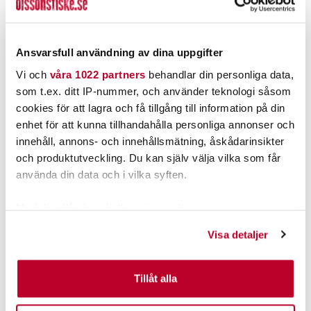
Aqua Blue/Marin
12
Nuvarande pris
:
Nuvarande pris
:
439,00 kr
1 699,00 kr
439,00 kr
Tidigare pris
:
1 699,00 kr
Tidigare pris
:
548,00 kr
2 399,00 kr
548,00 kr
2 399,00 kr
Ansvarsfull användning av dina uppgifter
FINNS I LAGER.
1 ST
Vi och
våra 1022 partners
behandlar din personliga data,
LÄS MER
LÄGG I VARUKORGEN
som t.ex. ditt IP-nummer, och använder teknologi såsom
cookies för att lagra och få tillgång till information på din
enhet för att kunna tillhandahålla personliga annonser och
ANDRA TITTADE OCKSÅ PÅ
innehåll, annons- och innehållsmätning, åskådarinsikter
och produktutveckling. Du kan själv välja vilka som får
använda din data och i vilka syften.
Med din tillåtelse skulle vi även vilja:
Samla in information om din geografiska plats som
Visa detaljer
kan ha en noggrannhet på upp till flera meter
Identifiera din enhet genom att aktivt skanna den för
specifika kännetecken (fingeravtryck)
Tillåt alla
Ta reda på mer om hur dina personliga uppgifter
SAVAGE GEAR
SAVAGE GEAR