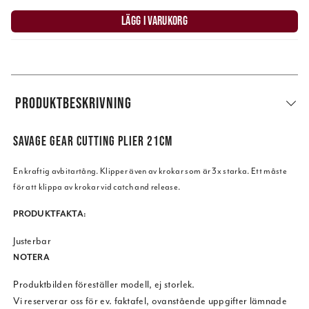
LÄGG I VARUKORG
PRODUKTBESKRIVNING
SAVAGE GEAR CUTTING PLIER 21CM
En kraftig avbitartång. Klipper även av krokar som är 3x starka. Ett måste
för att klippa av krokar vid catch and release.
PRODUKTFAKTA:
Justerbar
NOTERA
Produktbilden föreställer modell, ej storlek.
Vi reserverar oss för ev. faktafel, ovanstående uppgifter lämnade