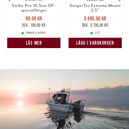
Strike-Pro 10,5cm OF-
GeigerTec Extreme Mount
specialfärger
2.5"
Nuvarande pris
:
Nuvarande pris
:
99,00 kr
5 495,00 kr
99,00 kr
Tidigare pris
:
5 495,00 kr
Tidigare pris
:
109,00 kr
6 795,00 kr
109,00 kr
6 795,00 kr
FINNS I LAGER.
1 ST
LÄS MER
LÄGG I VARUKORGEN