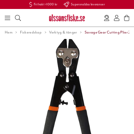
Fri frakt >1000 kr
Supersnabba leveranser
Hem
Fiskeredskap
Verktyg & tänger
Savage Gear Cutting Plier 21