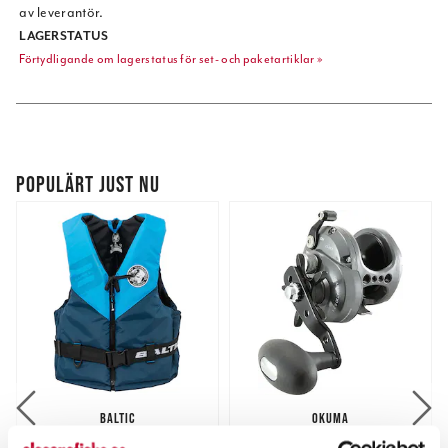
av leverantör.
LAGERSTATUS
Förtydligande om lagerstatus för set- och paketartiklar »
POPULÄRT JUST NU
BALTIC
OKUMA
Baltic Classic E.I Recycled
Okuma Cortez Black CZB