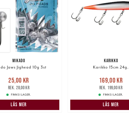
MIKADO
KARIKKO
do Jaws Jighead 10g 3st
Karikko 15cm 24g.
e pris
:
25,00 kr
Tidigare
Nuvarande pris
25,00 kr
169,00 kr
pris
:
28,00 kr
169,00 kr
Tidigare pris
:
28,00 kr
199,00 kr
FINNS I LAGER.
FINNS I LAGER.
LÄS MER
LÄS MER