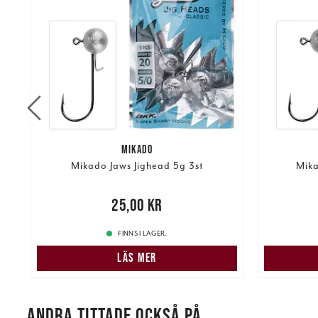
MIKADO
Mikado Jaws Jighead 5g 3st
Mika
Nuvarand
Pris
:
25,00 kr
25,00 kr
FINNS I LAGER.
LÄS MER
ANDRA TITTADE OCKSÅ PÅ