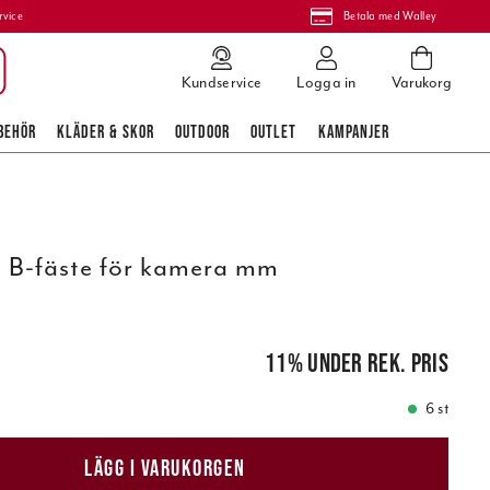
rvice
Betala med Walley
Kundservice
Logga in
Varukorg
BEHÖR
KLÄDER & SKOR
OUTDOOR
OUTLET
KAMPANJER
B-fäste för kamera mm
pris
:
209,00 kr
11
%
under rek. pris
6 st
LÄGG I VARUKORGEN