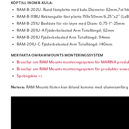
KÖP TILL INOM B-KULA:
RAM-B-202U. Rund fästplatta med kula.Diameter 62mm,7st/h
RAM-B-111BU Rektangulär fäst platta 159x50mm/6,25"x2" (Lx
RAM-B-231U Basfäste för rör/styre med Diam: 0,75-1"-25mm
RAM-B-201U-A Fjäderbelastad Arm Totallängd: 62mm
RAM-B-201U Fjäderbelastad Arm Totallängd: 94mm
RAM-201U-C Fjäderbelastad Arm Totallängd: 140mm
MER FAKTA OM RAM MOUNTS MONTERINGSSYSTEM
Broschyr om RAM Mounts monteringssystem för MARINA produk
Broschyr om RAM Mounts monteringssystem för produkter avse
Sprängskiss >>
Notera:
RAM Mounts fästen kan ibland komma med alumniumfärg på s