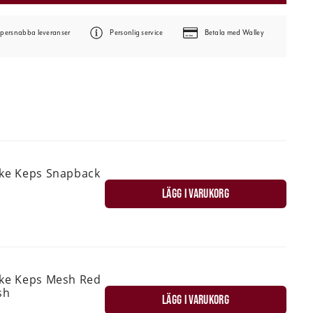
persnabba leveranser
Personlig service
Betala med Walley
ske Keps Snapback
LÄGG I VARUKORG
ske Keps Mesh Red
sh
LÄGG I VARUKORG