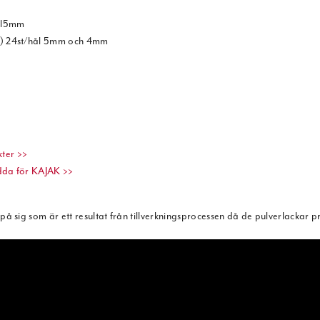
ål5mm
B) 24st/hål 5mm och 4mm
ter >>
dda för KAJAK >>
ig som är ett resultat från tillverkningsprocessen då de pulverlackar p