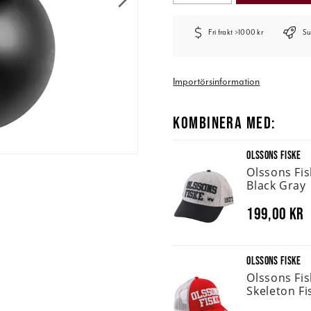
Fri frakt >1000 kr
Su
Importörsinformation
KOMBINERA MED:
OLSSONS FISKE
Olssons Fi
Black Gray
199,00 kr
OLSSONS FISKE
Olssons Fi
Skeleton Fi