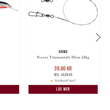
DAIWA
Prorex Titaniumtafs 30cm 22kg
:
Nuvarande pris
:
39,00 kr
Tidigare
39,00 kr
199,00 kr
pris
:
44,00 kr
1
44,00 kr
TILLFÄLLIGT SLUT
LÄS MER