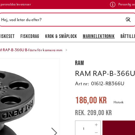
persnabba leveranser
Personlig se
FISKESET
FISKEDRAG
KROK & SMÅPLOCK
MARINELEKTRONIK
BÅTTILL
 RAP-B-366U B-fäste för kamera mm
RAM
RAM RAP-B-366U 
Art nr:
01612-RB366U
Nuvarande pris
:
186,00 kr
Tidigare 
186,00 kr
Historik
209,00 kr