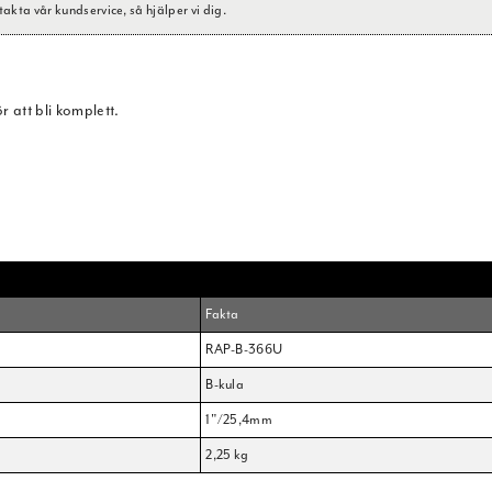
takta vår kundservice, så hjälper vi dig.
r att bli komplett.
Fakta
RAP-B-366U
B-kula
1"/25,4mm
2,25 kg