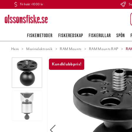
Fri frakt >1000 kr
Su
FISKEMETODER
FISKEREDSKAP
FISKERULLAR
SPÖN
Hem
Marinelektronik
RAM Mounts
RAM Mounts RAP
RAM
Kundklubbpris!