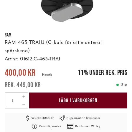
RAM
RAM-463-TRA1U (C-kula för att montera i
spårskena)
Art nr:
01612.C-463-TRA1
Nuvarande pris
:
400,00 kr
Tidigare pris
:
449,00 kr
400,00 kr
11
%
under rek. pris
Historik
449,00 kr
3 st
LÄGG I VARUKORGEN
Fri frakt >1000 kr
Supersnabba leveranser
Personlig service
Betala med Walley