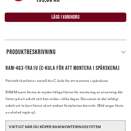
LÄGG I VARUKORG
PRODUKTBESKRIVNING
RAM-463-TRA1U (C-KULA FÖR ATT MONTERA I SPÅRSKENA)
Förstärkt basfäste i metall dvs C-kula för att montera i spårskena
RAM Mounts fästen är mycket tåliga fästen för montering av utrustning där
fästet på ett enkelt sätt kan vridas i olika lägen. Dessutom är det väldigt
enkelt att ta bort fästet så att endast fästplattan återstår. (Bild anger fäste,
ev. ekolod ingår ej).
VIKTIGT NÄR DU KÖPER RAM MONTERINGSSYSTEM