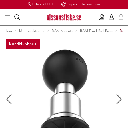
Fri frakt >1000 kr
Supersnabba leveranser
Hem
Marinelektronik
RAM Mounts
RAM Track Ball Base
RAM-
Kundklubbpris!