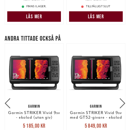
29,00 kr
29,00 kr
FINNS I LAGER.
TILLFÄLLIGT SLUT
LÄS MER
LÄS MER
ANDRA TITTADE OCKSÅ PÅ
GARMIN
GARMIN
Garmin STRIKER Vivid 9sv
Garmin STRIKER Vivid 9sv
- ekolod (utan giv)
med GT52-givare - ekolod
Nuvarande pris
:
Nuvarande pris
:
5 185,00 kr
5 849,00 kr
5 185,00 kr
Tidigare pris
:
5 849,00 kr
Tidigare pris
: