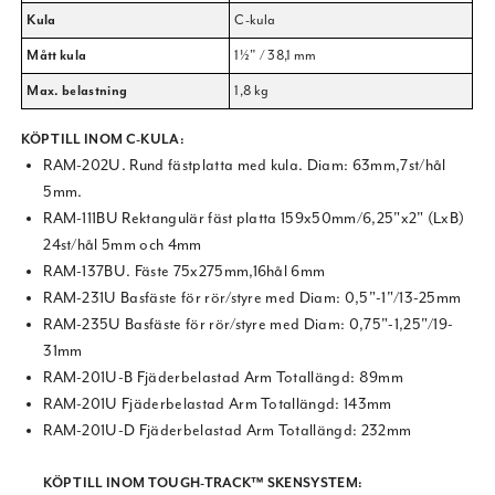
Kula
C-kula
Mått kula
1½" / 38,1 mm
Max. belastning
1,8 kg
KÖP TILL INOM C-KULA:
RAM-202U. Rund fästplatta med kula. Diam: 63mm,7st/hål
5mm.
RAM-111BU Rektangulär fäst platta 159x50mm/6,25"x2" (LxB)
24st/hål 5mm och 4mm
RAM-137BU. Fäste 75x275mm,16hål 6mm
RAM-231U Basfäste för rör/styre med Diam: 0,5"-1"/13-25mm
RAM-235U Basfäste för rör/styre med Diam: 0,75"-1,25"/19-
31mm
RAM-201U-B Fjäderbelastad Arm Totallängd: 89mm
RAM-201U Fjäderbelastad Arm Totallängd: 143mm
RAM-201U-D Fjäderbelastad Arm Totallängd: 232mm
KÖP TILL INOM TOUGH-TRACK™ SKENSYSTEM: