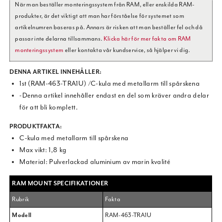
När man beställer monteringssystem från RAM, eller enskilda RAM-
produkter, är det viktigt att man har förståelse för systemet som
artikelnumren baseras på. Annars är risken att man beställer fel och då
passar inte delarna tillsammans.
Klicka här för mer fakta om RAM
monteringssystem
eller kontakta vår kundservice, så hjälper vi dig.
DENNA ARTIKEL INNEHÅLLER:
1st (RAM-463-TRA1U) /C-kula med metallarm till spårskena
-Denna artikel innehåller endast en del som kräver andra delar
för att bli komplett.
PRODUKTFAKTA:
C-kula med metallarm till spårskena
Max vikt: 1,8 kg
Material: Pulverlackad aluminium av marin kvalité
RAM MOUNT SPECIFIKATIONER
Rubrik
Fakta
Modell
RAM-463-TRA1U