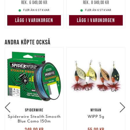
6 049,00 kr
8 049,00 kr
6 049,00 kr
8 049,00 kr
FLER ÄN 6 ST KVAR
FLER ÄN 6 ST KVAR
LÄGG I VARUKORGEN
LÄGG I VARUKORGEN
ANDRA KÖPTE OCKSÅ
SPIDERWIRE
MYRAN
Spiderwire Stealth Smooth
WIPP 5g
Blue Camo 150m
Nuvarande pris
:
Nuvarande pris
:
249,00 kr
55,00 kr