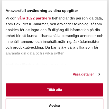
Ansvarsfull användning av dina uppgifter
Vi och
våra 1022 partners
behandlar din personliga data,
som t.ex. ditt IP-nummer, och använder teknologi såsom
cookies för att lagra och få tillgång till information på din
enhet för att kunna tillhandahålla personliga annonser och
innehåll, annons- och innehållsmätning, åskådarinsikter
och produktutveckling. Du kan själv välja vilka som får
använda din data och i vilka syften.
Med din tillåtelse skulle vi även vilja:
Samla in information om din geografiska plats som
Visa detaljer
kan ha en noggrannhet på upp till flera meter
Identifiera din enhet genom att aktivt skanna den för
specifika kännetecken (fingeravtryck)
Tillåt alla
Ta reda på mer om hur dina personliga uppgifter
behandlas och ställ in dina preferenser i
detaljsektionen
.
Avvisa
Du kan ändra eller dra tillbaka ditt samtycke när som