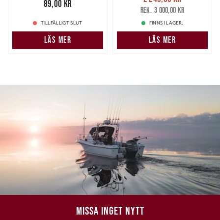
Pris
:
89,00 kr
89,00 kr
2 249,00 kr
Tidigare pris
:
3 000,00 kr
3 000,00 kr
TILLFÄLLIGT SLUT
FINNS I LAGER.
LÄS MER
LÄS MER
MISSA INGET NYTT