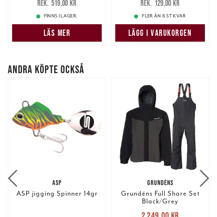
519,00 kr
129,00 kr
519,00 kr
129,00 kr
FINNS I LAGER.
FLER ÄN 6 ST KVAR
LÄS MER
LÄGG I VARUKORGEN
ANDRA KÖPTE OCKSÅ
ASP
GRUNDÉNS
ASP jigging Spinner 14gr
Grundéns Full Share Set
Black/Grey
Nuvarande pris
:
2 249,00 kr