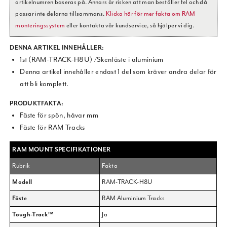
artikelnumren baseras på. Annars är risken att man beställer fel och då
passar inte delarna tillsammans.
Klicka här för mer fakta om RAM
monteringssystem
eller kontakta vår kundservice, så hjälper vi dig.
DENNA ARTIKEL INNEHÅLLER:
1st (RAM-TRACK-H8U) /Skenfäste i aluminium
Denna artikel innehåller endast 1 del som kräver andra delar för
att bli komplett.
PRODUKTFAKTA:
Fäste för spön, håvar mm
Fäste för RAM Tracks
RAM MOUNT SPECIFIKATIONER
Rubrik
Fakta
Modell
RAM-TRACK-H8U
Fäste
RAM Aluminium Tracks
Tough-Track™
Ja