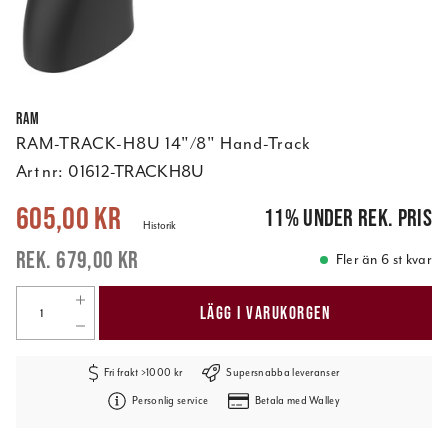
RAM
RAM-TRACK-H8U 14"/8" Hand-Track
Art nr:
01612-TRACKH8U
Nuvarande pris
:
605,00 kr
Tidigare pris
:
679,00 kr
605,00 kr
11
%
under rek. pris
Historik
679,00 kr
Fler än 6 st kvar
LÄGG I VARUKORGEN
Fri frakt >1000 kr
Supersnabba leveranser
Personlig service
Betala med Walley