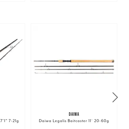
DAIWA
7'1" 7-21g
Daiwa Legalis Baitcaster 11` 20-60g