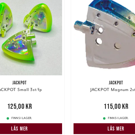
JACKPOT
JACKPOT
ACKPOT Small 3st/fp
JACKPOT Magnum 2st
,00 kr
125,00 kr
Pris
:
115,00 kr
115,00 kr
FINNS I LAGER.
FINNS I LAGER.
LÄS MER
LÄS MER