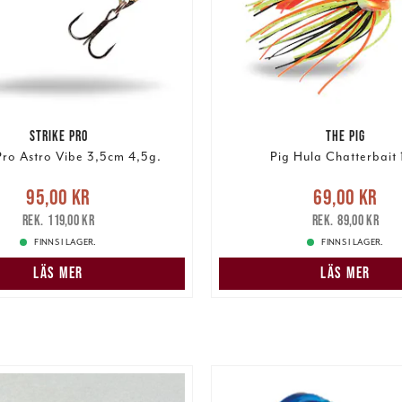
STRIKE PRO
THE PIG
Pro Astro Vibe 3,5cm 4,5g.
Pig Hula Chatterbait 
e pris
:
95,00 kr
Tidigare
Nuvarande pris
:
69,00 k
95,00 kr
69,00 kr
pris
:
119,00 kr
pris
:
89,00 kr
119,00 kr
89,00 kr
FINNS I LAGER.
FINNS I LAGER.
LÄS MER
LÄS MER