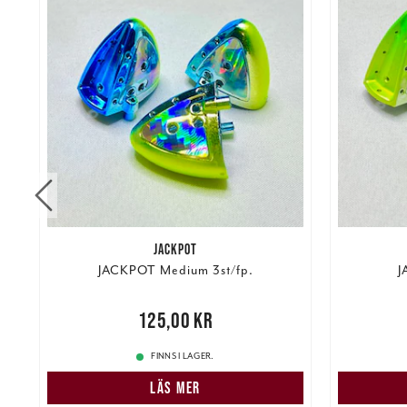
JACKPOT
JACKPOT Medium 3st/fp.
J
Pris
:
125,00 kr
125,00 kr
Pris
:
125
FINNS I LAGER.
LÄS MER