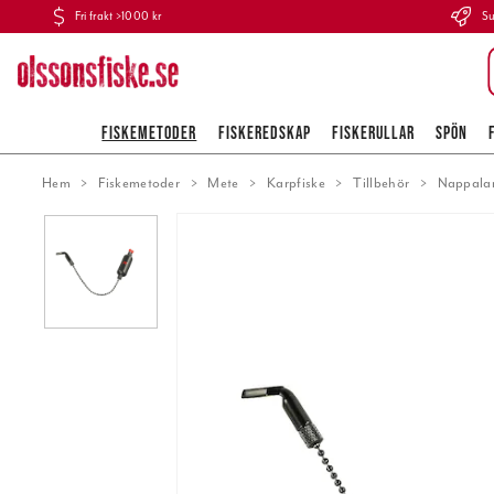
Fri frakt >1000 kr
Su
FISKEMETODER
FISKEREDSKAP
FISKERULLAR
SPÖN
Hem
Fiskemetoder
Mete
Karpfiske
Tillbehör
Nappala