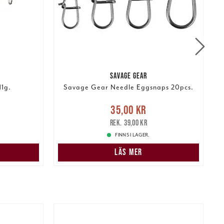
SAVAGE GEAR
11g.
Savage Gear Needle Eggsnaps 20pcs.
r
Tidigare
Nuvarande pris
:
35,00 kr
Tidigare
N
35,00 kr
pris
:
39,00 kr
39,00 kr
FINNS I LAGER.
LÄS MER