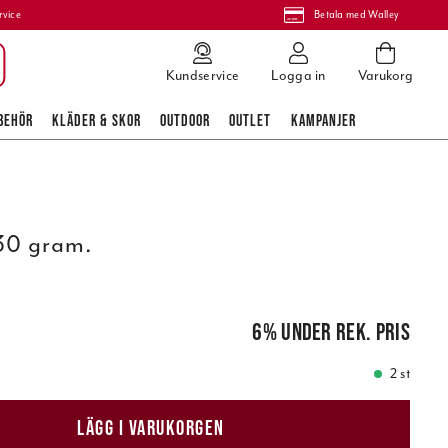
rvice
Betala med Walley
Kundservice
Logga in
Varukorg
BEHÖR
KLÄDER & SKOR
OUTDOOR
OUTLET
KAMPANJER
 30 gram.
pris
:
179,00 kr
6
%
under rek. pris
2 st
LÄGG I VARUKORGEN