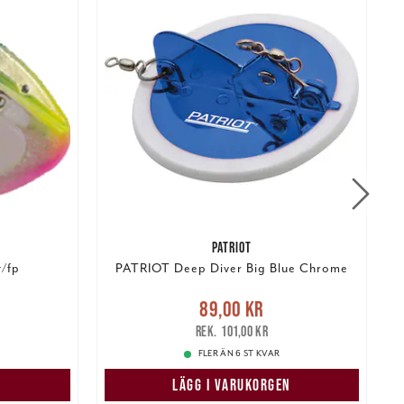
PATRIOT
/fp
PATRIOT Deep Diver Big Blue Chrome
Nuvarande pris
:
89,00 kr
Tidigare
89,00 kr
pris
:
101,00 kr
101,00 kr
FLER ÄN 6 ST KVAR
LÄGG I VARUKORGEN