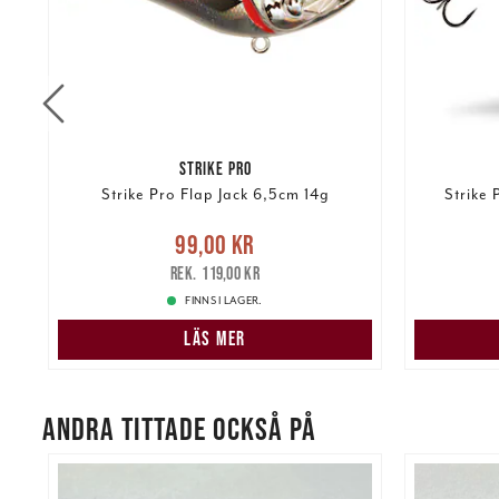
STRIKE PRO
Strike Pro Flap Jack 6,5cm 14g
Strike 
Nuvarande pris
:
99,00 kr
Tidigare
Nuvarand
99,00 kr
pris
:
119,00 kr
119,00 kr
FINNS I LAGER.
LÄS MER
ANDRA TITTADE OCKSÅ PÅ