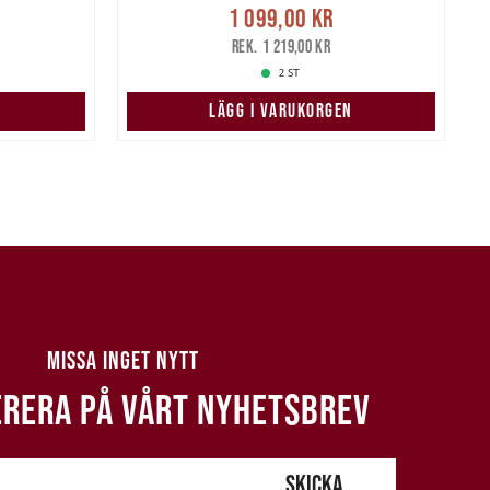
:
Nuvarande pris
:
1 099,00 kr
 pris
:
1 099,00 kr
Tidigare pris
:
P
1 219,00 kr
1 219,00 kr
2 ST
N
LÄGG I VARUKORGEN
MISSA INGET NYTT
RERA PÅ VÅRT NYHETSBREV
SKICKA