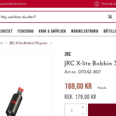
persnabba leveranser
Personlig se
FISKESET
FISKEDRAG
KROK & SMÅPLOCK
MARINELEKTRONIK
BÅTTILL
rm
JRC X-lite Bobbin 30 gram.
JRC
JRC X-lite Bobbin
Art nr:
07042-807
Nuvarande pris
:
169,00 kr
Tidigare 
169,00 kr
Historik
179,00 kr