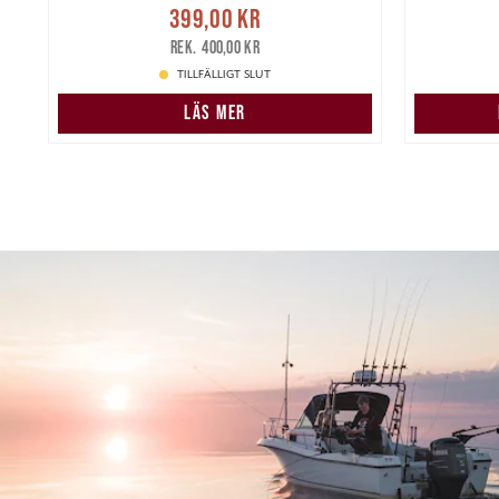
re
Nuvarande pris
:
399,00 kr
6 49
399,00 kr
Tidigare pris
:
400,00 kr
400,00 kr
TILLFÄLLIGT SLUT
LÄS MER