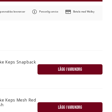
persnabba leveranser
Personlig service
Betala med Walley
ske Keps Snapback
LÄGG I VARUKORG
ske Keps Mesh Red
sh
LÄGG I VARUKORG