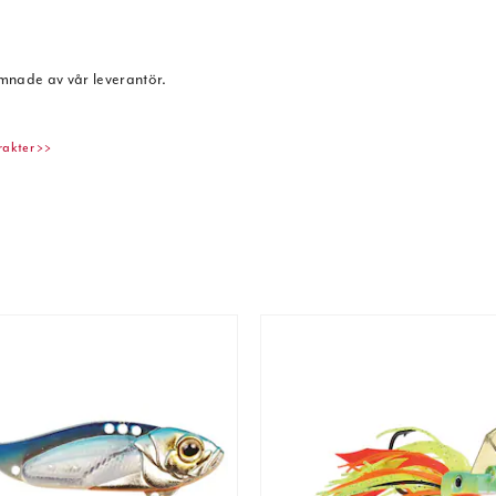
ämnade av vår leverantör.
rakter >>