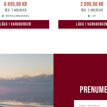
Nuvarande pris
:
Nuvarande pris
6 495,00 kr
2 099,00 kr
5,00 kr
Tidigare pris
:
2 099,00 kr
Tidigare
7 449,00 kr
2 449,95 kr
7 449,00 kr
2 449,95 kr
BESTÄLLNINGSVARA
1 ST
LÄGG I VARUKORGEN
LÄGG I VARUKORGE
PRENUME