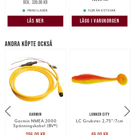
339,00 kr
339,00 kr
FINNS I LAGER.
FLER ÄN 6 ST KVAR
LÄS MER
LÄGG I VARUKORGEN
ANDRA KÖPTE OCKSÅ
GARMIN
LUNKER CITY
Garmin NMEA 2000
LC Grubster 2,75"/7cm
Spänningskabel (BV*)
Nuvarande pris
:
Nuvarande pris
:
206,00 kr
49,00 kr