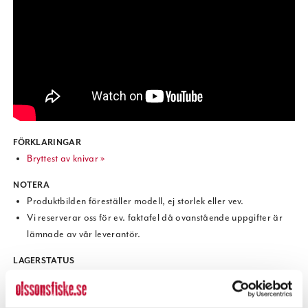
FÖRKLARINGAR
Bryttest av knivar »
NOTERA
Produktbilden föreställer modell, ej storlek eller vev.
Vi reserverar oss för ev. faktafel då ovanstående uppgifter är
lämnade av vår leverantör.
LAGERSTATUS
Förtydligande om lagerstatus för set- och paketartiklar >>