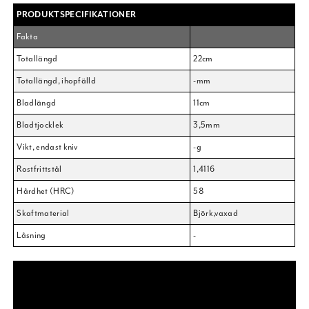
PRODUKTSPECIFIKATIONER
Fakta
Totallängd
22cm
Totallängd, ihopfälld
-mm
Bladlängd
11cm
Bladtjocklek
3,5mm
Vikt, endast kniv
-g
Rostfrittstål
1,4116
Hårdhet (HRC)
58
Skaftmaterial
Björk,vaxad
Låsning
-