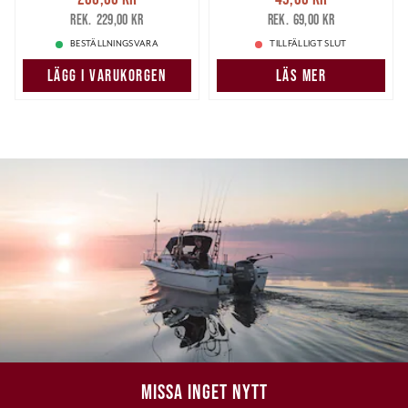
206,00 kr
Tidigare pris
:
49,00 kr
Tidigare pris
:
229,00 kr
69,00 kr
229,00 kr
69,00 kr
BESTÄLLNINGSVARA
TILLFÄLLIGT SLUT
LÄGG I VARUKORGEN
LÄS MER
MISSA INGET NYTT