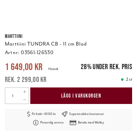
Marttiini
Marttiini TUNDRA CB - 11 cm Blad
Art nr:
03561-126530
Nuvarande pris
:
1 649,00 kr
Tidigare pris
:
2 299,00 kr
1 649,00 kr
28
%
under rek. pris
Historik
2 299,00 kr
2 st
LÄGG I VARUKORGEN
Fri frakt >1000 kr
Supersnabba leveranser
Personlig service
Betala med Walley