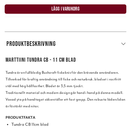
LÄGG I VARUKORG
PRODUKTBESKRIVNING
MARTTIINI TUNDRA CB - 11 CM BLAD
Tundra är en fullblodig Bushcraft fiskekniv för den krävande användaren.
Tillverkad för kraftig användning till fiske och naturbruk. bladset i rostfritt
stål med hög hållfasthet. Bladet är 3,5 mm tjockt.
Traditionellt material och modern design går hand i hand på denna modell.
Vaxad yta på handtaget säkerställer ett fast grepp. Den robusta läderslidan
är föstärkt med nitar.
PRODUKTFAKTA
Tundra CB 11cm blad