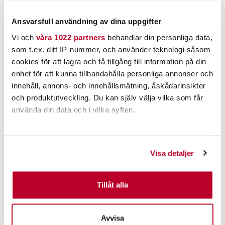
Ansvarsfull användning av dina uppgifter
Vi och
våra 1022 partners
behandlar din personliga data,
som t.ex. ditt IP-nummer, och använder teknologi såsom
POPULÄRT JUST NU
cookies för att lagra och få tillgång till information på din
enhet för att kunna tillhandahålla personliga annonser och
innehåll, annons- och innehållsmätning, åskådarinsikter
och produktutveckling. Du kan själv välja vilka som får
använda din data och i vilka syften.
Med din tillåtelse skulle vi även vilja:
Samla in information om din geografiska plats som
Visa detaljer
kan ha en noggrannhet på upp till flera meter
Identifiera din enhet genom att aktivt skanna den för
STRIKE PRO
SAVAGE GEAR
specifika kännetecken (fingeravtryck)
Tillåt alla
Strike Pro Flap Jack 6,5cm
Savage Gear Needle
14g
Eggsnaps 20pcs.
Ta reda på mer om hur dina personliga uppgifter
Nuvarande pris
:
Nuvarande pris
:
99,00 kr
35,00 kr
behandlas och ställ in dina preferenser i
detaljsektionen
.
99,00 kr
Tidigare pris
:
35,00 kr
Tidigare pris
:
Avvisa
Du kan ändra eller dra tillbaka ditt samtycke när som
119,00 kr
39,00 kr