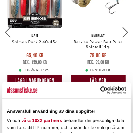
DAM
BERKLEY
Salmon Pack 2 40-45g
Berkley Power Bait Pulse
Spintail 14g.
Nuvarande pris
:
Nuvarande pris
:
65,40 kr
79,00 kr
65,40 kr
Tidigare pris
:
79,00 kr
Tidigare pris
:
159,00 kr
99,00 kr
159,00 kr
99,00 kr
FLER ÄN 6 ST KVAR
FINNS I LAGER.
LÄGG I VARUKORGEN
LÄS MER
ANDRA TITTADE OCKSÅ PÅ
Ansvarsfull användning av dina uppgifter
Vi och
våra 1022 partners
behandlar din personliga data,
som t.ex. ditt IP-nummer, och använder teknologi såsom