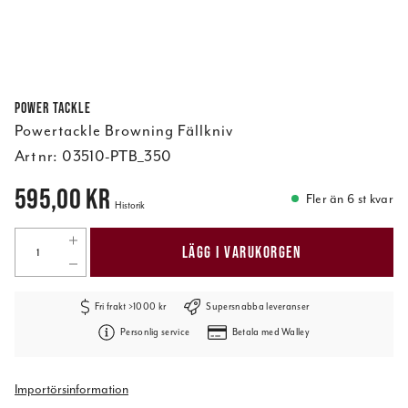
Power Tackle
Powertackle Browning Fällkniv
Art nr:
03510-PTB_350
Pris
:
595,00 kr
595,00 kr
Fler än 6 st kvar
Historik
LÄGG I VARUKORGEN
Fri frakt >1000 kr
Supersnabba leveranser
Personlig service
Betala med Walley
Importörsinformation