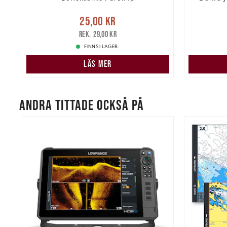
re
Nuvarande pris
:
25,00 kr
Tidigare
25,00 kr
pris
:
29,00 kr
349,00 k
29,00 kr
FINNS I LAGER.
LÄS MER
ANDRA TITTADE OCKSÅ PÅ