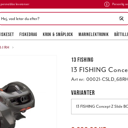
persnabba leveranser
Personlig se
FISKESET
FISKEDRAG
KROK & SMÅPLOCK
MARINELEKTRONIK
BÅTTILL
8:1 RH
13 FISHING
13 FISHING Concep
Art nr:
00021-CSLD_68R
VARIANTER
13 FISHI
Nuvarande pris
:
3 099,00 kr
Tidigare