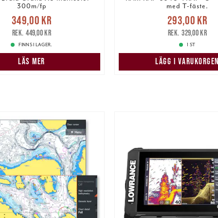
300m/fp
med T-fäste.
Nuvarande pris
:
Nuvarande pris
349,00 kr
293,00 kr
r
Tidigare pris
:
449,00 kr
293,00 kr
Tidigare pris
:
449,00 kr
329,00 kr
FINNS I LAGER.
1 ST
LÄS MER
LÄGG I VARUKORGE