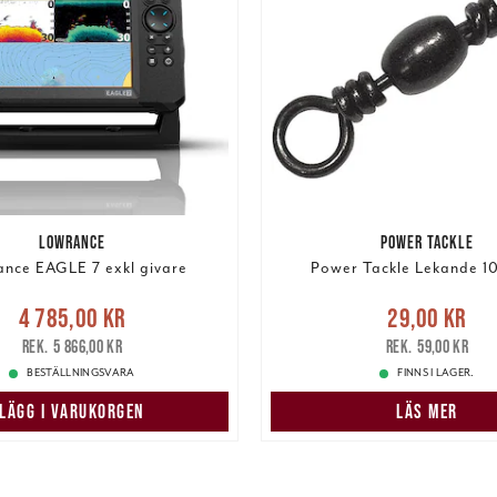
LOWRANCE
POWER TACKLE
nce EAGLE 7 exkl givare
Power Tackle Lekande 10
Nuvarande pris
:
Nuvarande pris
:
29,00 k
4 785,00 kr
29,00 kr
5,00 kr
Tidigare pris
:
pris
:
59,00 kr
5 866,00 kr
59,00 kr
5 866,00 kr
BESTÄLLNINGSVARA
FINNS I LAGER.
LÄGG I VARUKORGEN
LÄS MER