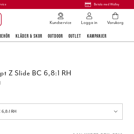
rvice
Betala med Walley
Kundservice
Logga in
Varukorg
BEHÖR
KLÄDER & SKOR
OUTDOOR
OUTLET
KAMPANJER
t Z Slide BC 6,8:1 RH
H
NG Concept Z Slide BC 6,8:1 RH
 pris
:
4 099,00 kr