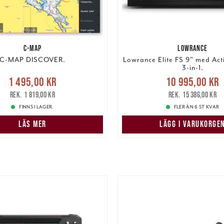
C-MAP
LOWRANCE
C-MAP DISCOVER.
Lowrance Elite FS 9" med Act
3-in-1.
Nuvarande pris
:
Nuvarande pris
1 495,00 kr
10 995,00 kr
5,00 kr
Tidigare pris
:
10 995,00 kr
Tidigar
1 819,00 kr
15 386,00 kr
1 819,00 kr
15 386,00 kr
FINNS I LAGER.
FLER ÄN 6 ST KVAR
LÄS MER
LÄGG I VARUKORGE