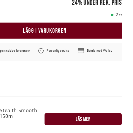
24
%
under rek. pris
2 st
LÄGG I VARUKORGEN
persnabba leveranser
Personlig service
Betala med Walley
 Stealth Smooth
 150m
LÄS MER