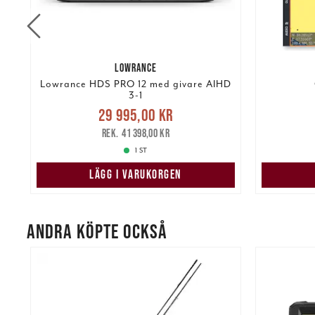
LOWRANCE
Lowrance HDS PRO 12 med givare AIHD
3-1
Nuvarande pris
:
29 995,00 kr
29 995,00 kr
Tidigare pris
:
1 49
41 398,00 kr
41 398,00 kr
1 ST
LÄGG I VARUKORGEN
ANDRA KÖPTE OCKSÅ