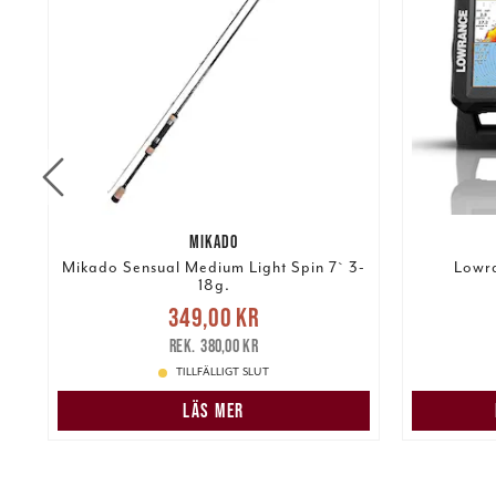
MIKADO
4g
Mikado Sensual Medium Light Spin 7` 3-
Lowra
18g.
Nuvarande pris
:
349,00 kr
4 78
349,00 kr
Tidigare pris
:
380,00 kr
380,00 kr
TILLFÄLLIGT SLUT
LÄS MER