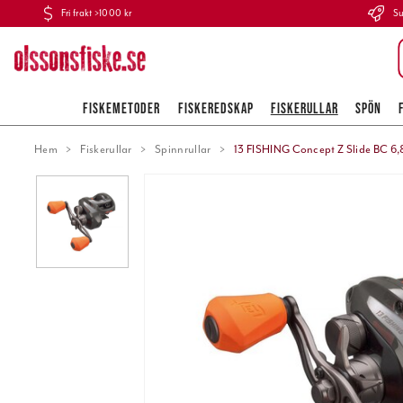
Fri frakt >1000 kr
Su
FISKEMETODER
FISKEREDSKAP
FISKERULLAR
SPÖN
Hem
Fiskerullar
Spinnrullar
13 FISHING Concept Z Slide BC 6,