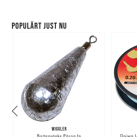
POPULÄRT JUST NU
WIGGLER
Bottensänke Päron fp
Daiwa J