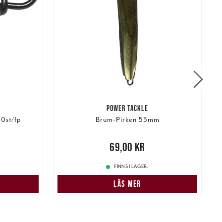
POWER TACKLE
0st/fp
Brum-Pirken 55mm
r
Tidigare
Pris
:
69,00 kr
69,00 kr
4
FINNS I LAGER.
LÄS MER