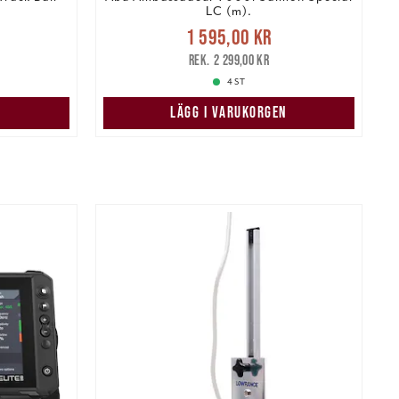
LC (m).
Nuvarande pris
:
:
N
1 595,00 kr
1 595,00 kr
Tidigare pris
:
329,00 kr
2 299,00 kr
2 299,00 kr
4 ST
N
LÄGG I VARUKORGEN