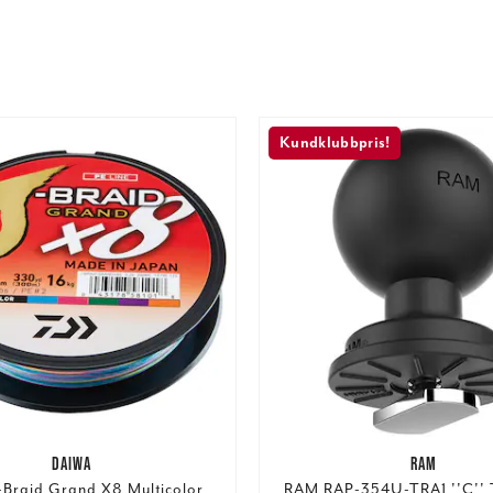
Kundklubbpris!
DAIWA
RAM
-Braid Grand X8 Multicolor
RAM RAP-354U-TRA1 ''C'' T