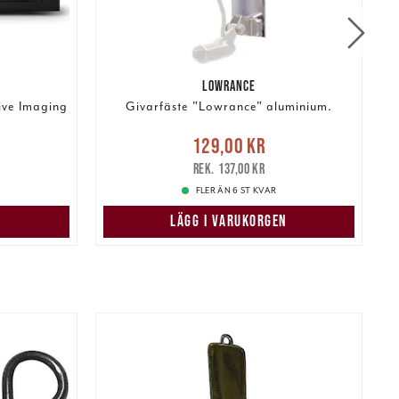
LOWRANCE
ive Imaging
Givarfäste "Lowrance" aluminium.
:
Nuvarande pris
:
129,00 kr
e pris
:
129,00 kr
Tidigare pris
:
137,00 kr
137,00 kr
FLER ÄN 6 ST KVAR
N
LÄGG I VARUKORGEN