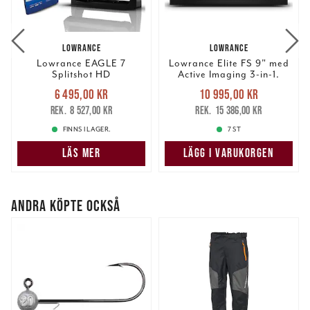
LOWRANCE
LOWRANCE
Lowrance EAGLE 7
Lowrance Elite FS 9" med
Splitshot HD
Active Imaging 3-in-1.
Kampanjpaket
Nuvarande pris
:
Nuvarande pris
:
6 495,00 kr
10 995,00 kr
6 495,00 kr
Tidigare pris
:
10 995,00 kr
Tidigare pris
:
8 527,00 kr
15 386,00 kr
8 527,00 kr
15 386,00 kr
FINNS I LAGER.
7 ST
LÄS MER
LÄGG I VARUKORGEN
ANDRA KÖPTE OCKSÅ