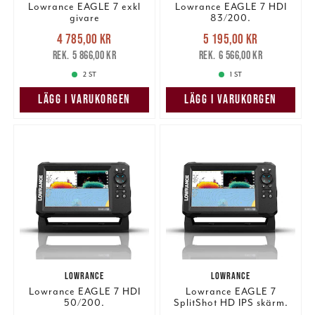
Lowrance EAGLE 7 exkl
Lowrance EAGLE 7 HDI
givare
83/200.
Nuvarande pris
:
Nuvarande pris
:
4 785,00 kr
5 195,00 kr
4 785,00 kr
Tidigare pris
:
5 195,00 kr
Tidigare pris
:
5 866,00 kr
6 566,00 kr
5 866,00 kr
6 566,00 kr
2 ST
1 ST
LÄGG I VARUKORGEN
LÄGG I VARUKORGEN
LOWRANCE
LOWRANCE
Lowrance EAGLE 7 HDI
Lowrance EAGLE 7
50/200.
SplitShot HD IPS skärm.