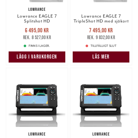
LOWRANCE
Lowrance EAGLE 7
Lowrance EAGLE 7
Splitshot HD
TripleShot HD med sjökort
Kampanjpaket
Nuvarande pris
:
Nuvarande pris
:
6 495,00 kr
7 495,00 kr
6 495,00 kr
Tidigare pris
:
7 495,00 kr
Tidigare pris
:
8 527,00 kr
9 832,00 kr
8 527,00 kr
9 832,00 kr
FINNS I LAGER.
TILLFÄLLIGT SLUT
LÄGG I VARUKORGEN
LÄS MER
LOWRANCE
LOWRANCE