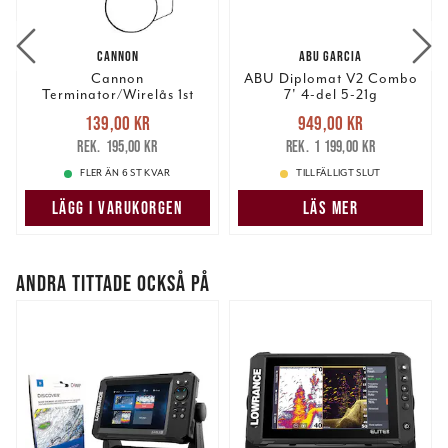
information från din enhet till de sociala medier och
annons- och analysföretag som vi samarbetar med.
CANNON
ABU GARCIA
Dessa kan i sin tur kombinera informationen med annan
Cannon
ABU Diplomat V2 Combo
information som du har tillhandahållit eller som de har
Terminator/Wirelås 1st
7' 4-del 5-21g
samlat in när du har använt deras tjänster.
wirelås
Nuvarande pris
:
Nuvarande pris
:
139,00 kr
949,00 kr
139,00 kr
Tidigare pris
:
949,00 kr
Tidigare pris
:
195,00 kr
1 199,00 kr
195,00 kr
1 199,00 kr
FLER ÄN 6 ST KVAR
TILLFÄLLIGT SLUT
LÄGG I VARUKORGEN
LÄS MER
ANDRA TITTADE OCKSÅ PÅ