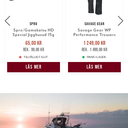
SPRO
SAVAGE GEAR
Spro/Gamakatsu HD
Savage Gear WP
Special Jigghuvud 15g
Performance Trousers
2st/fp.
Nuvarande pris
:
Nuvarande pris
:
65,00 kr
1 249,00 kr
65,00 kr
Tidigare pris
:
1 249,00 kr
Tidigare pris
:
99,00 kr
1 499,00 kr
99,00 kr
1 499,00 kr
TILLFÄLLIGT SLUT
FINNS I LAGER.
LÄS MER
LÄS MER