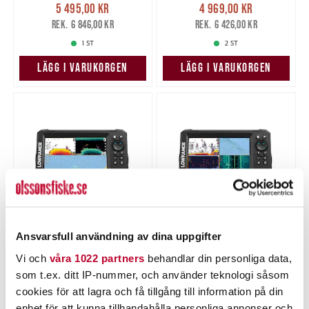
Nuvarande pris
:
Nuvarande pris
:
5 495,00 kr
4 969,00 kr
5 495,00 kr
Tidigare pris
:
4 969,00 kr
Tidigare pris
:
6 846,00 kr
6 426,00 kr
6 846,00 kr
6 426,00 kr
1 ST
2 ST
LÄGG I VARUKORGEN
LÄGG I VARUKORGEN
Ansvarsfull användning av dina uppgifter
LOWRANCE
LOWRANCE
Lowrance EAGLE 7
Lowrance EAGLE 7
Vi och
våra 1022 partners
behandlar din personliga data,
Sommar/Vinterpack
TripleShot HD
som t.ex. ditt IP-nummer, och använder teknologi såsom
Nuvarande pris
:
5 899,00 kr
cookies för att lagra och få tillgång till information på din
Pris
:
7 695,00 kr
7 695,00 kr
5 899,00 kr
Tidigare pris
:
7 690,00 kr
7 690,00 kr
enhet för att kunna tillhandahålla personliga annonser och