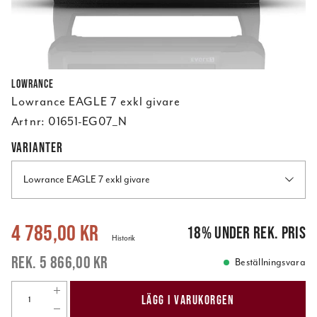
Lowrance
Lowrance EAGLE 7 exkl givare
Art nr:
01651-EG07_N
VARIANTER
Lowrance EAGLE 7 exkl givare
Nuvarande pris
:
4 785,00 kr
Tidigare pris
:
5 866,00 kr
4 785,00 kr
18
%
under rek. pris
Historik
5 866,00 kr
Beställningsvara
LÄGG I VARUKORGEN