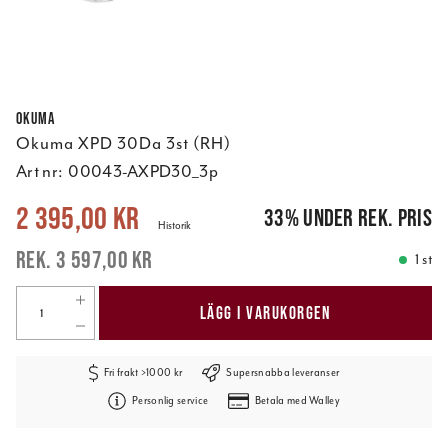
Okuma
Okuma XPD 30Da 3st (RH)
Art nr:
00043-AXPD30_3p
Nuvarande pris
:
2 395,00 kr
Tidigare pris
:
3 597,00 kr
2 395,00 kr
33
%
under rek. pris
Historik
3 597,00 kr
1 st
LÄGG I VARUKORGEN
Fri frakt >1000 kr
Supersnabba leveranser
Personlig service
Betala med Walley