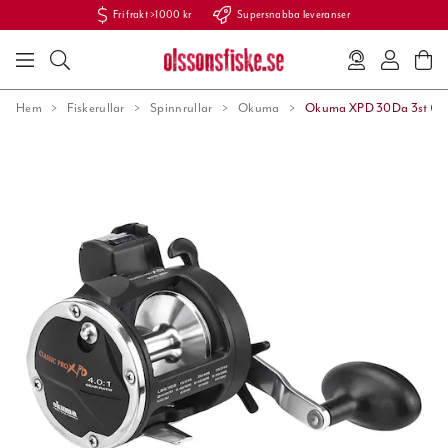
Fri frakt >1000 kr
Supersnabba leveranser
Hem
Fiskerullar
Spinnrullar
Okuma
Okuma XPD 30Da 3st (R