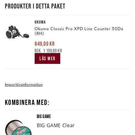
PRODUKTER I DETTA PAKET
OKUMA
Okuma Classic Pro XPD Line Counter 30Da
(RH)
849,00 kr
Nuvarande pris
:
849,00 kr
Tidigare pris
:
1 199,00 kr
1 199,00 kr
LÄS MER
Importörsinformation
KOMBINERA MED:
BIG GAME
BIG GAME Clear