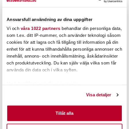
Nuvarande pris
:
Nuvarande pris
:
249,00 kr
99,00 kr
249,00 kr
Tidigare pris
:
99,00 kr
Tidigare pris
:
339,00 kr
129,00 kr
339,00 kr
129,00 kr
Ansvarsfull användning av dina uppgifter
FINNS I LAGER.
FINNS I LAGER.
Vi och
våra 1022 partners
behandlar din personliga data,
LÄS MER
LÄS MER
som t.ex. ditt IP-nummer, och använder teknologi såsom
cookies för att lagra och få tillgång till information på din
enhet för att kunna tillhandahålla personliga annonser och
ANDRA TITTADE OCKSÅ PÅ
innehåll, annons- och innehållsmätning, åskådarinsikter
och produktutveckling. Du kan själv välja vilka som får
använda din data och i vilka syften.
Med din tillåtelse skulle vi även vilja:
Samla in information om din geografiska plats som
Visa detaljer
kan ha en noggrannhet på upp till flera meter
Identifiera din enhet genom att aktivt skanna den för
specifika kännetecken (fingeravtryck)
Tillåt alla
ABU GARCIA
ABU GARCIA
Ta reda på mer om hur dina personliga uppgifter
Abu Garcia Alphamar
Abu Ambassadeur 7000i
behandlas och ställ in dina preferenser i
detaljsektionen
.