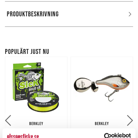
PRODUKTBESKRIVNING
POPULÄRT JUST NU
BERKLEY
BERKLEY
Berkley Sick Braid HV
Berkley Power Bait Pulse
Yellow 150m
Spintail XL 18g.