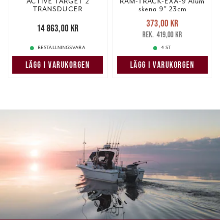
ACTIVE TARGET 2
RAM-TRACK-EXA-9 Alum
TRANSDUCER
skena 9" 23cm
ONLY(BV*).
Nuvarande pris
:
373,00 kr
Pris
:
14 863,00 kr
14 863,00 kr
373,00 kr
Tidigare pris
:
419,00 kr
419,00 kr
BESTÄLLNINGSVARA
4 ST
LÄGG I VARUKORGEN
LÄGG I VARUKORGEN