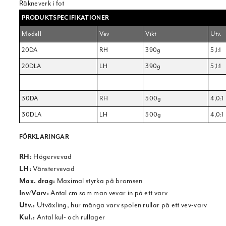
Räkneverk i fot
PRODUKTSPECIFIKATIONER
Modell
Vev
Vikt
Utv.
20DA
RH
390g
5,1:1
20DLA
LH
390g
5,1:1
30DA
RH
500g
4,0:1
30DLA
LH
500g
4,0:1
FÖRKLARINGAR
RH:
Högervevad
LH:
Vänstervevad
Max. drag:
Maximal styrka på bromsen
Inv/Varv:
Antal cm som man vevar in på ett varv
Utv.:
Utväxling, hur många varv spolen rullar på ett vev-varv
Kul.:
Antal kul- och rullager