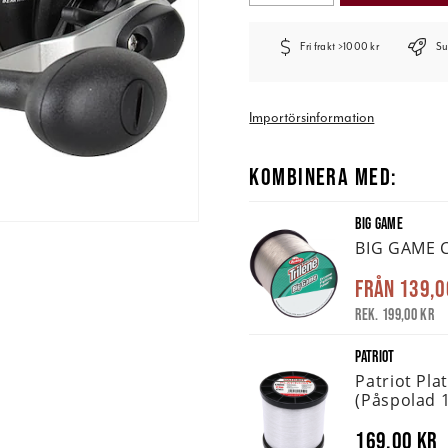
Fri frakt >1000 kr
Su
Importörsinformation
KOMBINERA MED:
BIG GAME
BIG GAME C
Från
139,0
Rek. 199,00 kr
PATRIOT
Patriot Pla
(påspolad 
169,00 kr