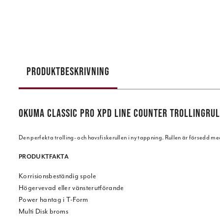
PRODUKTBESKRIVNING
OKUMA CLASSIC PRO XPD LINE COUNTER TROLLINGRU
Den perfekta trolling- och havsfiskerullen i ny tappning. Rullen är försedd med rä
PRODUKTFAKTA
Korrisionsbeständig spole
Högervevad eller vänsterutförande
Power hantag i T-Form
Multi Disk broms