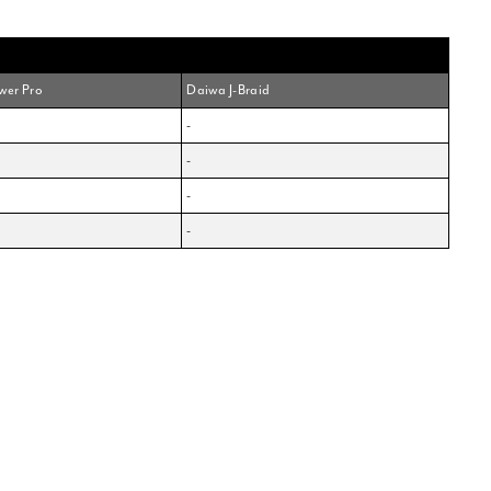
wer Pro
Daiwa J-Braid
-
-
-
-