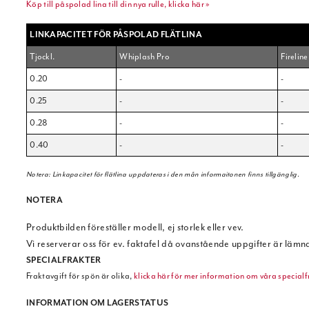
Köp till påspolad lina till din nya rulle, klicka här »
LINKAPACITET FÖR PÅSPOLAD FLÄTLINA
Tjockl.
Whiplash Pro
Fireline
0.20
-
-
0.25
-
-
0.28
-
-
0.40
-
-
Notera: Linkapacitet för flätlina uppdateras i den mån informaitonen finns tillgänglig.
NOTERA
Produktbilden föreställer modell, ej storlek eller vev.
Vi reserverar oss för ev. faktafel då ovanstående uppgifter är lämn
SPECIALFRAKTER
Fraktavgift för spön är olika,
klicka här för mer information om våra specialf
INFORMATION OM LAGERSTATUS