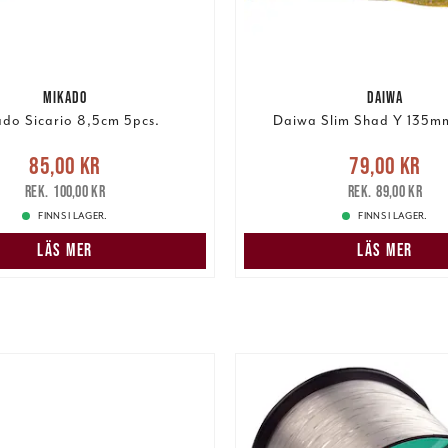
MIKADO
DAIWA
do Sicario 8,5cm 5pcs.
Daiwa Slim Shad Y 135mm
e pris
:
85,00 kr
Tidigare
Nuvarande pris
:
79,00 k
85,00 kr
79,00 kr
pris
:
100,00 kr
pris
:
89,00 kr
100,00 kr
89,00 kr
FINNS I LAGER.
FINNS I LAGER.
LÄS MER
LÄS MER