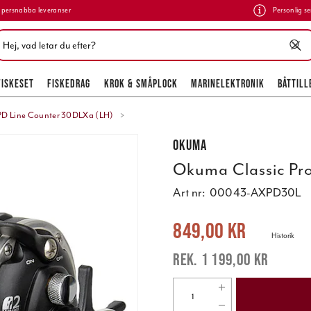
persnabba leveranser
Personlig se
FISKESET
FISKEDRAG
KROK & SMÅPLOCK
MARINELEKTRONIK
BÅTTILL
PD Line Counter 30DLXa (LH)
Okuma
Okuma Classic Pr
Art nr:
00043-AXPD30L
Nuvarande pris
:
849,00 kr
Tidigare 
849,00 kr
Historik
1 199,00 kr