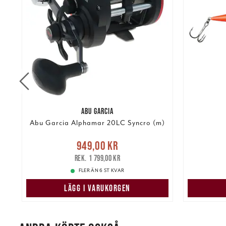
ABU GARCIA
Abu Garcia Alphamar 20LC Syncro (m)
Nuvarande pris
:
949,00 kr
949,00 kr
Tidigare pris
:
kr
169,00 k
1 799,00 kr
1 799,00 kr
FLER ÄN 6 ST KVAR
LÄGG I VARUKORGEN