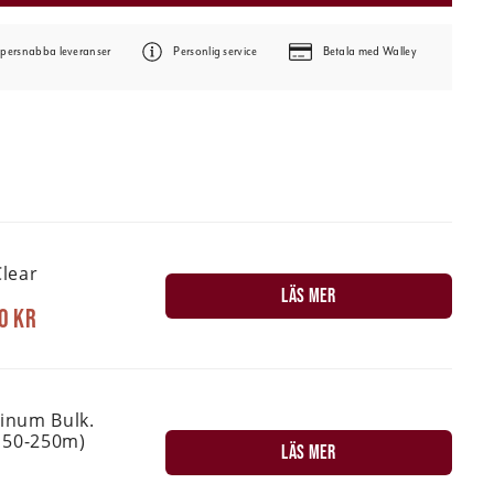
persnabba leveranser
Personlig service
Betala med Walley
lear
LÄS MER
0 kr
tinum Bulk.
150-250m)
LÄS MER