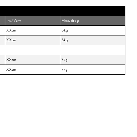
Inv./Varv
Max. drag
XXcm
6kg
XXcm
6kg
XXcm
7kg
XXcm
7kg