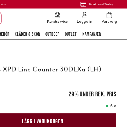
rvice
Betala med Walley
Kundservice
Logga in
Varukorg
BEHÖR
KLÄDER & SKOR
OUTDOOR
OUTLET
KAMPANJER
o XPD Line Counter 30DLXa (LH)
pris
:
1 199,00 kr
29
%
under rek. pris
6 st
LÄGG I VARUKORGEN