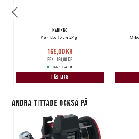
KARIKKO
Karikko 15cm 24g.
Mika
Nuvarande pris
:
Nuvarand
169,00 kr
kr
169,00 kr
Tidigare pris
:
199,00 kr
199,00 kr
FINNS I LAGER.
LÄS MER
ANDRA TITTADE OCKSÅ PÅ