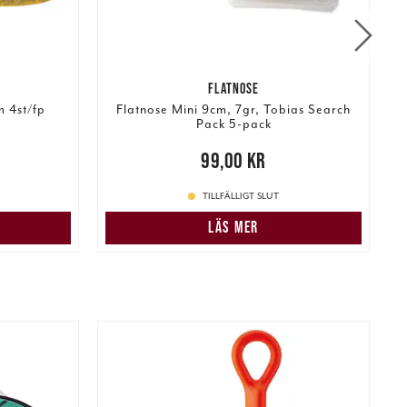
FLATNOSE
 4st/fp
Flatnose Mini 9cm, 7gr, Tobias Search
Pack 5-pack
r
Tidigare
N
Pris
:
99,00 kr
99,00 kr
TILLFÄLLIGT SLUT
LÄS MER