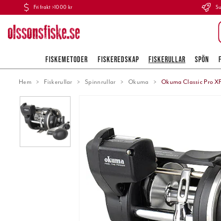
Fri frakt >1000 kr
Su
FISKEMETODER
FISKEREDSKAP
FISKERULLAR
SPÖN
Hem
Fiskerullar
Spinnrullar
Okuma
Okuma Classic Pro X