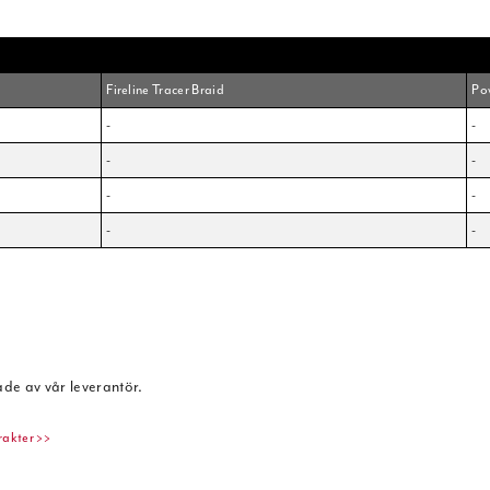
Fireline Tracer Braid
Po
-
-
-
-
-
-
-
-
ade av vår leverantör.
rakter >>