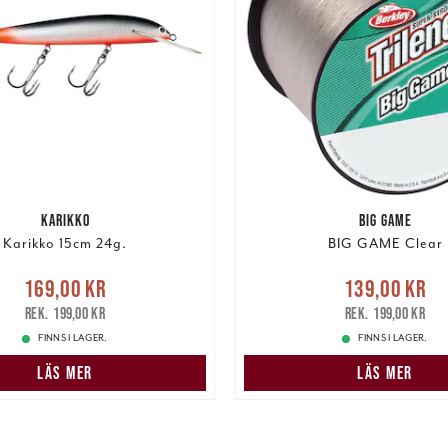
KARIKKO
BIG GAME
Karikko 15cm 24g.
BIG GAME Clear
Nuvarande pris
:
Nuvarande pris
169,00 kr
139,00 kr
r
Tidigare pris
:
199,00 kr
139,00 kr
Tidigare pris
:
199,00 kr
199,00 kr
FINNS I LAGER.
FINNS I LAGER.
LÄS MER
LÄS MER