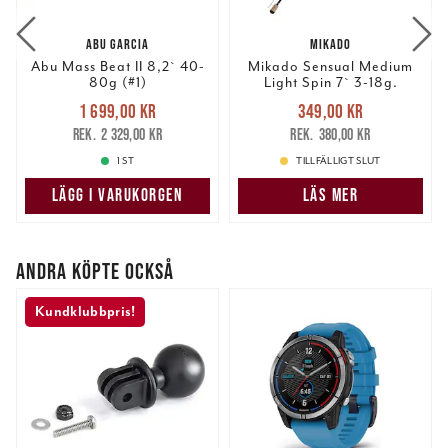
information från din enhet till de sociala medier och
annons- och analysföretag som vi samarbetar med.
ABU GARCIA
MIKADO
Dessa kan i sin tur kombinera informationen med annan
Abu Mass Beat II 8,2` 40-
Mikado Sensual Medium
information som du har tillhandahållit eller som de har
80g (#1)
Light Spin 7` 3-18g.
samlat in när du har använt deras tjänster.
Nuvarande pris
:
Nuvarande pris
:
1 699,00 kr
349,00 kr
1 699,00 kr
Tidigare pris
:
349,00 kr
Tidigare pris
:
2 329,00 kr
380,00 kr
2 329,00 kr
380,00 kr
1 ST
TILLFÄLLIGT SLUT
LÄGG I VARUKORGEN
LÄS MER
ANDRA KÖPTE OCKSÅ
Kundklubbpris!