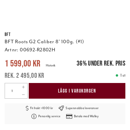
BFT
BFT Roots G2 Caliber 8' 100g. (#1)
Art nr:
00692-R2802H
Nuvarande pris
:
1 599,00 kr
Tidigare pris
:
2 495,00 kr
1 599,00 kr
36
%
under rek. pris
Historik
2 495,00 kr
1 st
LÄGG I VARUKORGEN
Fri frakt >1000 kr
Supersnabba leveranser
Personlig service
Betala med Walley