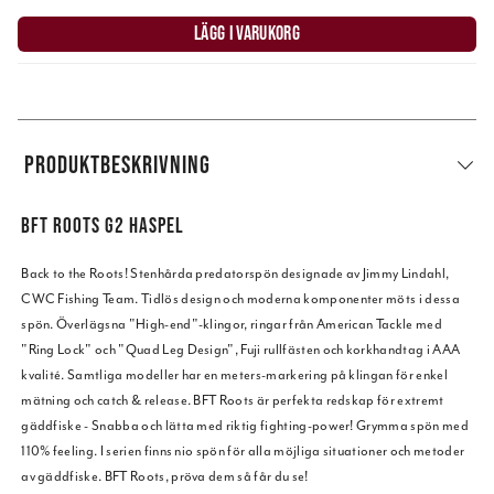
LÄGG I VARUKORG
PRODUKTBESKRIVNING
BFT ROOTS G2 HASPEL
Back to the Roots! Stenhårda predatorspön designade av Jimmy Lindahl,
CWC Fishing Team. Tidlös design och moderna komponenter möts i dessa
spön. Överlägsna "High-end"-klingor, ringar från American Tackle med
"Ring Lock" och "Quad Leg Design", Fuji rullfästen och korkhandtag i AAA
kvalité. Samtliga modeller har en meters-markering på klingan för enkel
mätning och catch & release. BFT Roots är perfekta redskap för extremt
gäddfiske - Snabba och lätta med riktig fighting-power! Grymma spön med
110% feeling. I serien finns nio spön för alla möjliga situationer och metoder
av gäddfiske. BFT Roots, pröva dem så får du se!