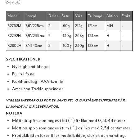
2-delat.]
Modell
Längd
Delar
Bete
Vikt
Tr. längd
Aktion
Frakt
R2762M
7,6'/225cm
2
-60g
212g
121cm
MH
-
R2792H
7,9'/235cm
2
-130g
268g
123cm
H
-
R2802H
8'/240cm
2
-100g
230g
128cm
H
-
SPECIFIKATIONER
Ny High end-klinga
Fuji rullfäste
Korkhandtag i AAA-kvalite
American Tackle spöringar
VI RESERVATERAR OSS FÖR EV. FAKTAFEL, OVANSTÅENDE UPPGIFTER ÄR
LÄMNADE AV VÅR LEVERANTÖR.
NOTERA
Mått på spön som anges i fot ( ' ) är lika med 0,3048 meter
Mått på spön som anges i tum ( " ) är lika med 2,54 centimeter
Produktbilden föreställer modellbild, ej storlek och handtag.