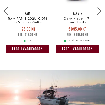
RAM
GARMIN
RAM RAP-B-202U-GOP1
Garmin quatix 7 -
för Virb och GoPro
smartklocka
Nuvarande pris
:
Nuvarande pris
:
195,00 kr
5 995,00 kr
195,00 kr
Tidigare pris
:
5 995,00 kr
Tidigare pris
:
219,00 kr
6 899,00 kr
219,00 kr
6 899,00 kr
1 ST
BESTÄLLNINGSVARA
LÄGG I VARUKORGEN
LÄGG I VARUKORGEN