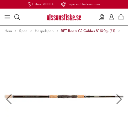
Fri frakt >1000 kr
Supersnabba leveranser
Hem
Spön
Haspelspön
BFT Roots G2 Caliber 8' 100g. (#1)