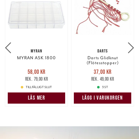
MYRAN
DARTS
MYRAN ASK 1800
Darts Glidknut
(Flötesstopper)
Nuvarande pris
:
Nuvarande pris
:
58,00 kr
37,00 kr
58,00 kr
Tidigare pris
:
37,00 kr
Tidigare pris
:
79,00 kr
49,00 kr
79,00 kr
49,00 kr
TILLFÄLLIGT SLUT
3 ST
LÄS MER
LÄGG I VARUKORGEN