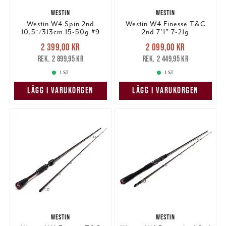
WESTIN
WESTIN
Westin W4 Spin 2nd
Westin W4 Finesse T&C
10,5`/313cm 15-50g #9
2nd 7'1" 7-21g
Nuvarande pris
:
Nuvarande pris
:
2 399,00 kr
2 099,00 kr
2 399,00 kr
Tidigare pris
:
2 099,00 kr
Tidigare pris
:
2 899,95 kr
2 449,95 kr
2 899,95 kr
2 449,95 kr
1 ST
1 ST
LÄGG I VARUKORGEN
LÄGG I VARUKORGEN
WESTIN
WESTIN