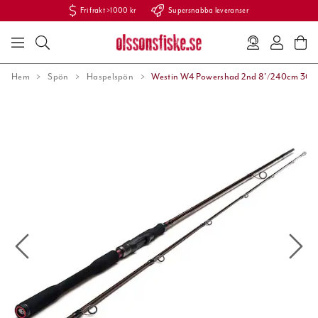
Fri frakt >1000 kr
Supersnabba leveranser
Hem
Spön
Haspelspön
Westin W4 Powershad 2nd 8'/240cm 30-