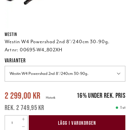
Westin
Westin W4 Powershad 2nd 8'/240cm 30-90g.
Art nr:
00695-W4_802XH
VARIANTER
Westin W4 Powershad 2nd 8'/240cm 30-90g.
Nuvarande pris
:
2 299,00 kr
Tidigare pris
:
2 749,95 kr
2 299,00 kr
16
%
under rek. pris
Historik
2 749,95 kr
1 st
LÄGG I VARUKORGEN