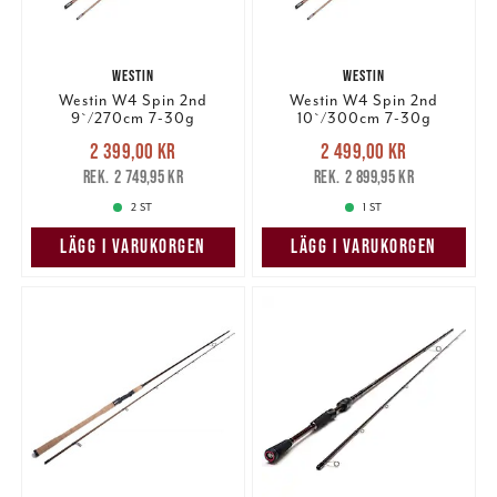
WESTIN
WESTIN
Westin W4 Spin 2nd
Westin W4 Spin 2nd
9`/270cm 7-30g
10`/300cm 7-30g
Nuvarande pris
:
Nuvarande pris
:
2 399,00 kr
2 499,00 kr
2 399,00 kr
Tidigare pris
:
2 499,00 kr
Tidigare pris
:
2 749,95 kr
2 899,95 kr
2 749,95 kr
2 899,95 kr
2 ST
1 ST
LÄGG I VARUKORGEN
LÄGG I VARUKORGEN