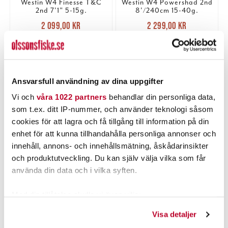
Westin W4 Finesse T&C
Westin W4 Powershad 2nd
2nd 7'1" 5-15g.
8'/240cm 15-40g.
Nuvarande pris
:
Nuvarande pris
:
2 099,00 kr
2 299,00 kr
2 099,00 kr
Tidigare pris
:
2 299,00 kr
Tidigare pris
:
2 449,95 kr
2 749,95 kr
2 449,95 kr
2 749,95 kr
1 ST
1 ST
LÄGG I VARUKORGEN
LÄGG I VARUKORGEN
Ansvarsfull användning av dina uppgifter
Vi och
våra 1022 partners
behandlar din personliga data,
som t.ex. ditt IP-nummer, och använder teknologi såsom
PRODUKTBESKRIVNING
cookies för att lagra och få tillgång till information på din
enhet för att kunna tillhandahålla personliga annonser och
innehåll, annons- och innehållsmätning, åskådarinsikter
och produktutveckling. Du kan själv välja vilka som får
använda din data och i vilka syften.
POPULÄRT JUST NU
Med din tillåtelse skulle vi även vilja:
Samla in information om din geografiska plats som
Visa detaljer
kan ha en noggrannhet på upp till flera meter