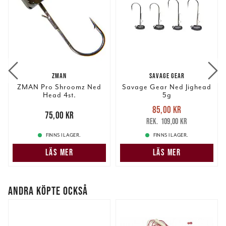
ZMAN
SAVAGE GEAR
ZMAN Pro Shroomz Ned
Savage Gear Ned Jighead
Head 4st.
5g
Nuvarande pris
:
85,00 kr
Pris
:
75,00 kr
75,00 kr
85,00 kr
Tidigare pris
:
109,00 kr
109,00 kr
FINNS I LAGER.
FINNS I LAGER.
LÄS MER
LÄS MER
ANDRA KÖPTE OCKSÅ