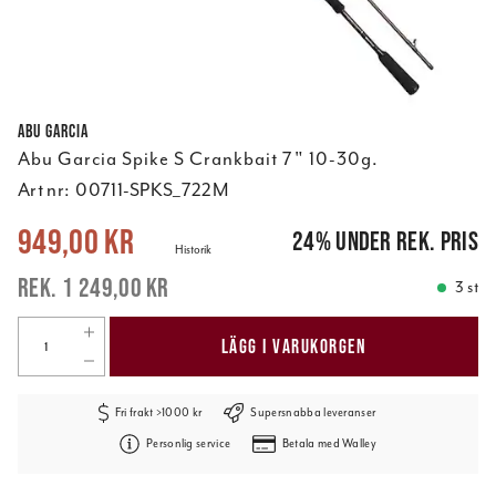
Abu Garcia
Abu Garcia Spike S Crankbait 7" 10-30g.
Art nr:
00711-SPKS_722M
Nuvarande pris
:
949,00 kr
Tidigare pris
:
1 249,00 kr
949,00 kr
24
%
under rek. pris
Historik
1 249,00 kr
3 st
LÄGG I VARUKORGEN
Fri frakt >1000 kr
Supersnabba leveranser
Personlig service
Betala med Walley