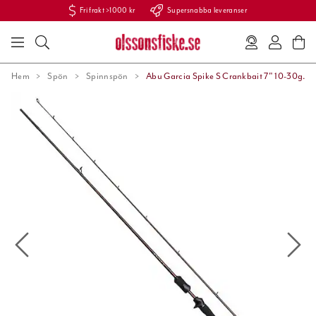
Fri frakt >1000 kr
Supersnabba leveranser
Hem
Spön
Spinnspön
Abu Garcia Spike S Crankbait 7" 10-30g.