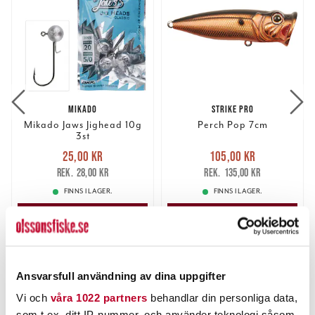
MIKADO
STRIKE PRO
Mikado Jaws Jighead 10g
Perch Pop 7cm
3st
Nuvarande pris
:
Nuvarande pris
:
25,00 kr
105,00 kr
25,00 kr
Tidigare pris
:
105,00 kr
Tidigare pris
:
28,00 kr
135,00 kr
28,00 kr
135,00 kr
FINNS I LAGER.
FINNS I LAGER.
LÄS MER
LÄS MER
ANDRA TITTADE OCKSÅ PÅ
Ansvarsfull användning av dina uppgifter
5%
5%
Vi och
våra 1022 partners
behandlar din personliga data,
som t.ex. ditt IP-nummer, och använder teknologi såsom