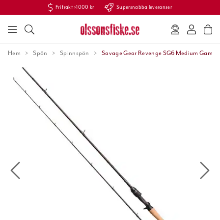
Fri frakt >1000 kr
Supersnabba leveranser
Hem
Spön
Spinnspön
Savage Gear Revenge SG6 Medium Game 2.