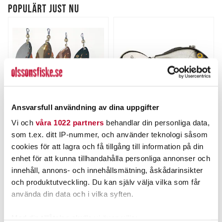
POPULÄRT JUST NU
Ansvarsfull användning av dina uppgifter
Vi och
våra 1022 partners
behandlar din personliga data,
MYRAN
BERKLEY
som t.ex. ditt IP-nummer, och använder teknologi såsom
TONI spinnare 12g
Berkley Power Bait Pulse
Spintail XL 18g.
cookies för att lagra och få tillgång till information på din
Nuvarande pris
:
Nuvarande pris
:
64,00 kr
99,00 kr
enhet för att kunna tillhandahålla personliga annonser och
64,00 kr
Tidigare pris
:
99,00 kr
Tidigare pris
:
79,00 kr
129,00 kr
innehåll, annons- och innehållsmätning, åskådarinsikter
79,00 kr
129,00 kr
och produktutveckling. Du kan själv välja vilka som får
FINNS I LAGER.
FINNS I LAGER.
använda din data och i vilka syften.
LÄS MER
LÄS MER
Med din tillåtelse skulle vi även vilja: