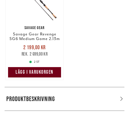
SAVAGE GEAR
Savage Gear Revenge
SG6 Medium Game 2.13m
15-45g 2del
Nuvarande pris
:
2 199,00 kr
2 199,00 kr
Tidigare pris
:
2 699,00 kr
2 699,00 kr
2 ST
LÄGG I VARUKORGEN
PRODUKTBESKRIVNING