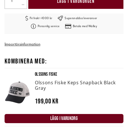
LÄGG I VARUKORGEN
Fri frakt >1000 kr
Supersnabba leveranser
Personlig service
Betala med Walley
Importörsinformation
KOMBINERA MED:
OLSSONS FISKE
Olssons Fiske Keps Snapback Black
Gray
199,00 kr
LÄGG I VARUKORG