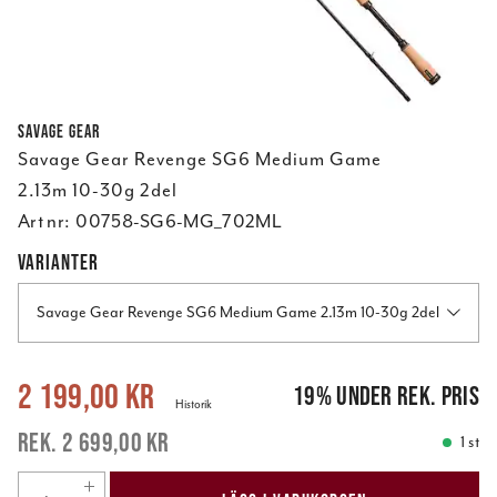
Savage Gear
Savage Gear Revenge SG6 Medium Game
2.13m 10-30g 2del
Art nr:
00758-SG6-MG_702ML
VARIANTER
Savage Gear Revenge SG6 Medium Game 2.13m 10-30g 2del
Nuvarande pris
:
2 199,00 kr
Tidigare pris
:
2 699,00 kr
2 199,00 kr
19
%
under rek. pris
Historik
2 699,00 kr
1 st