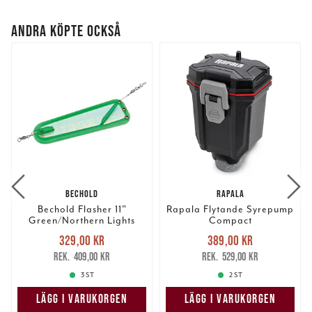
ANDRA KÖPTE OCKSÅ
BECHOLD
RAPALA
Bechold Flasher 11"
Rapala Flytande Syrepump
Green/Northern Lights
Compact
Nuvarande pris
:
Nuvarande pris
:
329,00 kr
389,00 kr
329,00 kr
Tidigare pris
:
389,00 kr
Tidigare pris
:
409,00 kr
529,00 kr
409,00 kr
529,00 kr
3 ST
2 ST
LÄGG I VARUKORGEN
LÄGG I VARUKORGEN