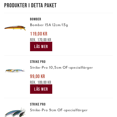
PRODUKTER I DETTA PAKET
BOMBER
Bomber 15A 12cm/13g
119,00 kr
Nuvarande pris
:
119,00 kr
Tidigare pris
:
170,00 kr
170,00 kr
LÄS MER
STRIKE PRO
Strike-Pro 10,5cm OF-specialfärger
99,00 kr
Nuvarande pris
:
99,00 kr
Tidigare pris
:
109,00 kr
109,00 kr
LÄS MER
STRIKE PRO
Strike-Pro 9cm OF-specialfärger