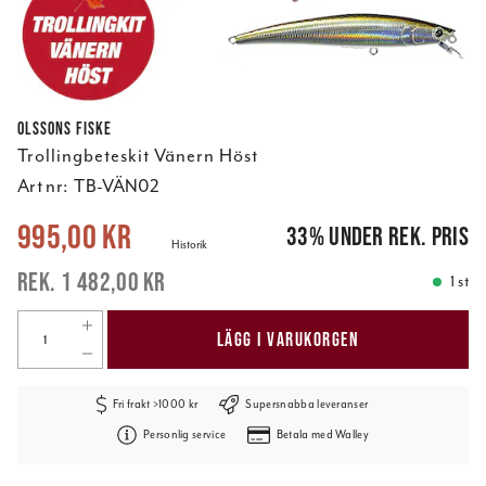
Olssons Fiske
Trollingbeteskit Vänern Höst
Art nr:
TB-VÄN02
Nuvarande pris
:
995,00 kr
Tidigare pris
:
1 482,00 kr
995,00 kr
33
%
under rek. pris
Historik
1 482,00 kr
1 st
LÄGG I VARUKORGEN
Fri frakt >1000 kr
Supersnabba leveranser
Personlig service
Betala med Walley