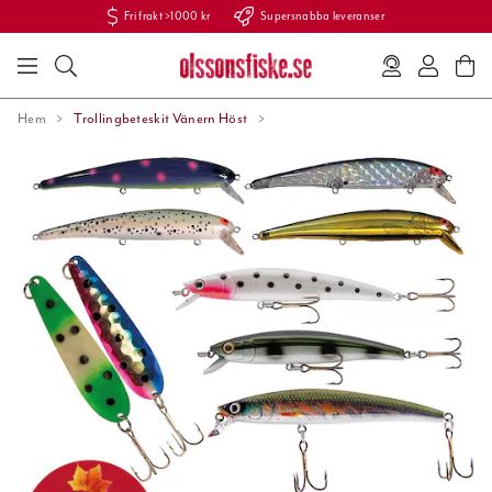
Fri frakt >1000 kr
Supersnabba leveranser
Hem
Trollingbeteskit Vänern Höst