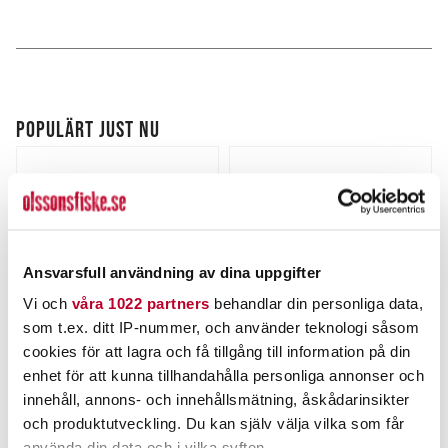
POPULÄRT JUST NU
Ansvarsfull användning av dina uppgifter
Vi och
våra 1022 partners
behandlar din personliga data,
som t.ex. ditt IP-nummer, och använder teknologi såsom
cookies för att lagra och få tillgång till information på din
ABU GARCIA
ABU GARCIA
enhet för att kunna tillhandahålla personliga annonser och
Abu Konvoj K/Red-
Abu Ambassadeur 7000i
innehåll, annons- och innehållsmätning, åskådarinsikter
S/Green.
Salmon Special LC (m).
Nuvarande pris
:
Nuvarande pris
:
och produktutveckling. Du kan själv välja vilka som får
89,00 kr
1 595,00 kr
89,00 kr
Tidigare pris
:
1 595,00 kr
Tidigare pris
:
använda din data och i vilka syften.