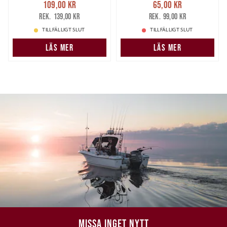
Nuvarande pris
:
Nuvarande pris
:
109,00 kr
65,00 kr
109,00 kr
Tidigare pris
:
65,00 kr
Tidigare pris
:
139,00 kr
99,00 kr
139,00 kr
99,00 kr
TILLFÄLLIGT SLUT
TILLFÄLLIGT SLUT
LÄS MER
LÄS MER
MISSA INGET NYTT