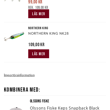
99,00 kr
Nuvarande pris
:
99,00 kr
Tidigare pris
:
109,00 kr
109,00 kr
LÄS MER
NORTHERN KING
NORTHERN KING NK28
Pris
109,00 kr
:
109,00 kr
LÄS MER
Importörsinformation
KOMBINERA MED:
OLSSONS FISKE
Olssons Fiske Keps Snapback Black