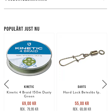
POPULÄRT JUST NU
KINETIC
DARTS
Kinetic 4 Braid 150m Dusty
Hard Lock Beteslås fp.
Green
Nuvarande pris
:
Nuvarande pris
:
69,00 kr
55,00 kr
69,00 kr
Tidigare pris
:
55,00 kr
Tidigare pris
:
79,95 kr
69,00 kr
79,95 kr
69,00 kr