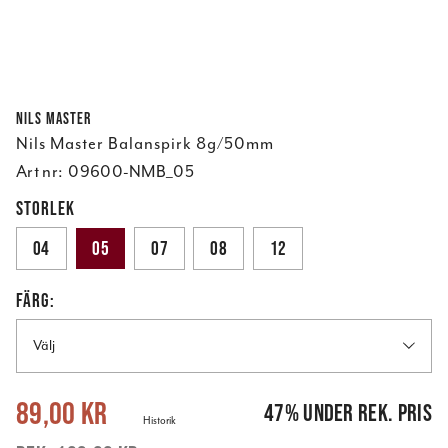
Nils Master
Nils Master Balanspirk 8g/50mm
Art nr:
09600-NMB_05
STORLEK
04
05
07
08
12
FÄRG:
Välj
Nuvarande pris
:
89,00 kr
Tidigare pris
:
169,00 kr
89,00 kr
47
%
under rek. pris
Historik