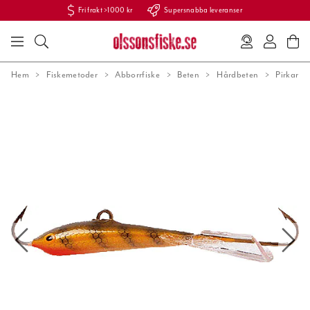
Fri frakt >1000 kr
Supersnabba leveranser
Hem
Fiskemetoder
Abborrfiske
Beten
Hårdbeten
Pirkar