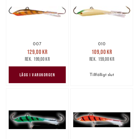
007
010
Nuvarande pris
:
Nuvarande pris
:
129,00 kr
109,00 kr
129,00 kr
Tidigare pris
:
109,00 kr
Tidigare pris
:
199,00 kr
159,00 kr
199,00 kr
159,00 kr
Tillfälligt slut
LÄGG I VARUKORGEN