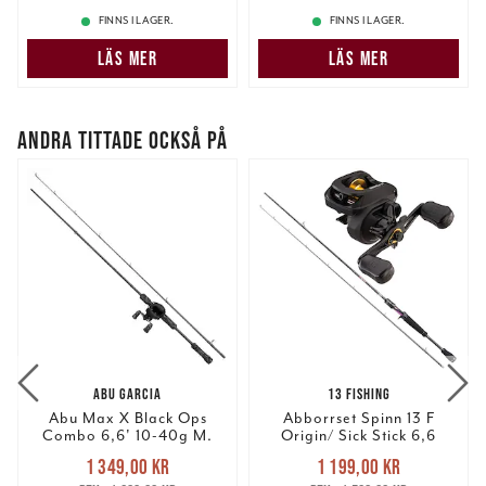
FINNS I LAGER.
FINNS I LAGER.
LÄS MER
LÄS MER
ANDRA TITTADE OCKSÅ PÅ
ABU GARCIA
13 FISHING
Abu Max X Black Ops
Abborrset Spinn 13 F
Combo 6,6' 10-40g M.
Origin/ Sick Stick 6,6
Nuvarande pris
:
Nuvarande pris
:
1 349,00 kr
1 199,00 kr
1 349,00 kr
Tidigare pris
:
1 199,00 kr
Tidigare pris
: