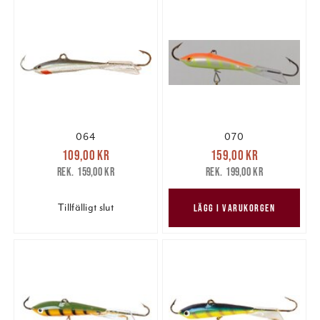
064
070
Nuvarande pris
:
Nuvarande pris
:
109,00 kr
159,00 kr
109,00 kr
Tidigare pris
:
159,00 kr
Tidigare pris
:
159,00 kr
199,00 kr
159,00 kr
199,00 kr
Tillfälligt slut
LÄGG I VARUKORGEN