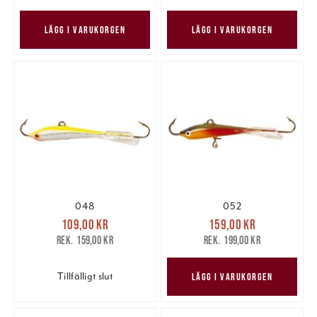
LÄGG I VARUKORGEN
LÄGG I VARUKORGEN
048
052
Nuvarande pris
:
Nuvarande pris
:
109,00 kr
159,00 kr
109,00 kr
Tidigare pris
:
159,00 kr
Tidigare pris
:
159,00 kr
199,00 kr
159,00 kr
199,00 kr
Tillfälligt slut
LÄGG I VARUKORGEN