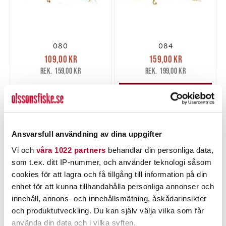
080
084
Nuvarande pris
:
Nuvarande pris
:
109,00 kr
159,00 kr
109,00 kr
Tidigare pris
:
159,00 kr
Tidigare pris
:
159,00 kr
199,00 kr
159,00 kr
199,00 kr
Tillfälligt slut
LÄGG I VARUKORGEN
Ansvarsfull användning av dina uppgifter
Vi och
våra 1022 partners
behandlar din personliga data,
som t.ex. ditt IP-nummer, och använder teknologi såsom
cookies för att lagra och få tillgång till information på din
enhet för att kunna tillhandahålla personliga annonser och
innehåll, annons- och innehållsmätning, åskådarinsikter
och produktutveckling. Du kan själv välja vilka som får
085
087
använda din data och i vilka syften.