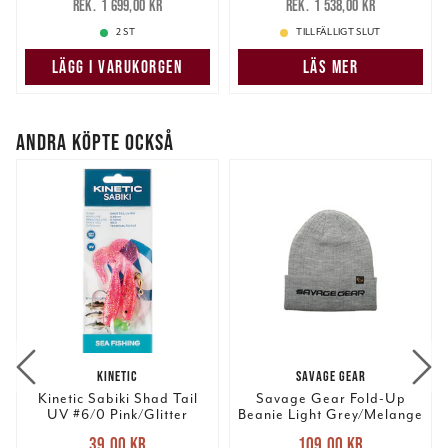
1 699,00 kr
1 538,00 kr
1 699,00 kr
1 538,00 kr
2 ST
TILLFÄLLIGT SLUT
LÄGG I VARUKORGEN
LÄS MER
ANDRA KÖPTE OCKSÅ
KINETIC
SAVAGE GEAR
Kinetic Sabiki Shad Tail
Savage Gear Fold-Up
UV #6/0 Pink/Glitter
Beanie Light Grey/Melange
Nuvarande pris
:
Nuvarande pris
:
39,00 kr
109,00 kr