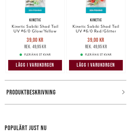
KINETIC
KINETIC
Kinetic Sabiki Shad Tail
Kinetic Sabiki Shad Tail
UV #6/0 Glow/Yellow
UV #6/0 Red/Glitter
Nuvarande pris
:
Nuvarande pris
:
39,00 kr
39,00 kr
39,00 kr
Tidigare pris
:
39,00 kr
Tidigare pris
:
49,95 kr
49,95 kr
49,95 kr
49,95 kr
FLER ÄN 6 ST KVAR
FLER ÄN 6 ST KVAR
LÄGG I VARUKORGEN
LÄGG I VARUKORGEN
PRODUKTBESKRIVNING
POPULÄRT JUST NU