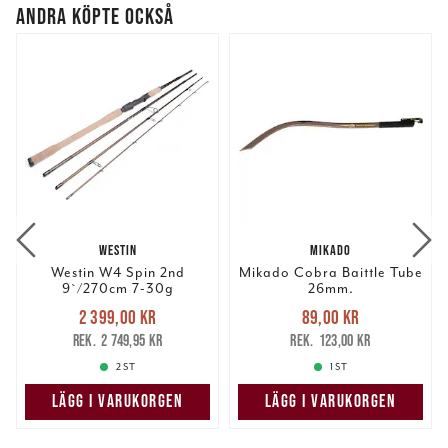
ANDRA KÖPTE OCKSÅ
WESTIN
MIKADO
Westin W4 Spin 2nd
Mikado Cobra Baittle Tube
9`/270cm 7-30g
26mm.
Nuvarande pris
:
Nuvarande pris
:
2 399,00 kr
89,00 kr
2 399,00 kr
Tidigare pris
:
89,00 kr
Tidigare pris
:
2 749,95 kr
123,00 kr
2 749,95 kr
123,00 kr
2 ST
1 ST
LÄGG I VARUKORGEN
LÄGG I VARUKORGEN