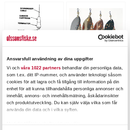
Ansvarsfull användning av dina uppgifter
CANNON
MYRAN
Vi och
våra 1022 partners
behandlar din personliga data,
Cannon
TONI spinnare 12g
som t.ex. ditt IP-nummer, och använder teknologi såsom
Terminator/Wirelås 1st
wirelås
Nuvarande pris
:
Nuvarande pris
:
cookies för att lagra och få tillgång till information på din
139,00 kr
64,00 kr
139,00 kr
Tidigare pris
:
64,00 kr
Tidigare pris
:
enhet för att kunna tillhandahålla personliga annonser och
195,00 kr
79,00 kr
195,00 kr
79,00 kr
innehåll, annons- och innehållsmätning, åskådarinsikter
FLER ÄN 6 ST KVAR
FINNS I LAGER.
och produktutveckling. Du kan själv välja vilka som får
LÄGG I VARUKORGEN
LÄS MER
använda din data och i vilka syften.
Med din tillåtelse skulle vi även vilja: