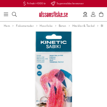
Fri frakt >1000 kr
Supersnabba leveranser
Hem
Fiskemetoder
Havsfiske
Beten
Häcklor & Tackel
Bläc