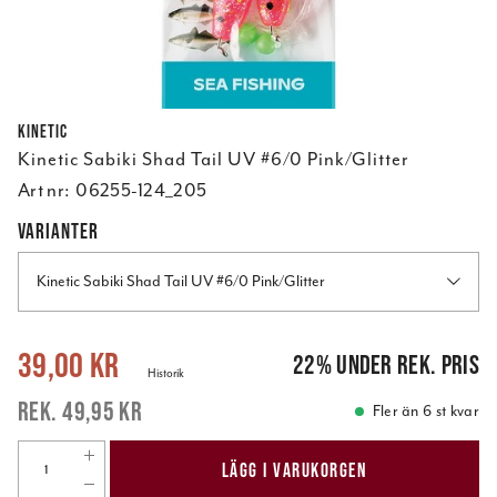
Kinetic
Kinetic Sabiki Shad Tail UV #6/0 Pink/Glitter
Art nr:
06255-124_205
VARIANTER
Kinetic Sabiki Shad Tail UV #6/0 Pink/Glitter
Nuvarande pris
:
39,00 kr
Tidigare pris
:
49,95 kr
39,00 kr
22
%
under rek. pris
Historik
49,95 kr
Fler än 6 st kvar
LÄGG I VARUKORGEN