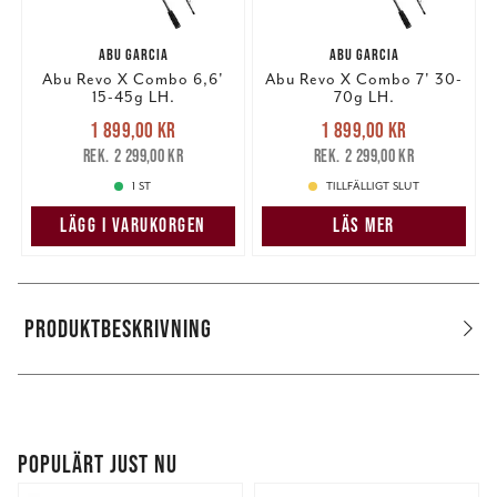
ABU GARCIA
ABU GARCIA
Abu Revo X Combo 6,6'
Abu Revo X Combo 7' 30-
15-45g LH.
70g LH.
Nuvarande pris
:
Nuvarande pris
:
1 899,00 kr
1 899,00 kr
1 899,00 kr
Tidigare pris
:
1 899,00 kr
Tidigare pris
:
2 299,00 kr
2 299,00 kr
2 299,00 kr
2 299,00 kr
1 ST
TILLFÄLLIGT SLUT
LÄGG I VARUKORGEN
LÄS MER
PRODUKTBESKRIVNING
POPULÄRT JUST NU