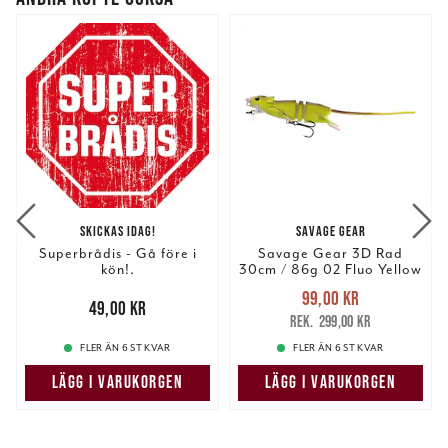
SKICKAS IDAG!
SAVAGE GEAR
Superbrådis - Gå före i
Savage Gear 3D Rad
kön!.
30cm / 86g 02 Fluo Yellow
Nuvarande pris
:
99,00 kr
Pris
:
49,00 kr
49,00 kr
99,00 kr
Tidigare pris
:
299,00 kr
299,00 kr
FLER ÄN 6 ST KVAR
FLER ÄN 6 ST KVAR
LÄGG I VARUKORGEN
LÄGG I VARUKORGEN