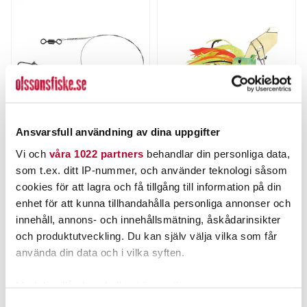
Ansvarsfull användning av dina uppgifter
DAIWA
THE PIG
Vi och
våra 1022 partners
behandlar din personliga data,
Prorex Titaniumtafs 30cm
Pig Hula Tiny Chatterbait
22kg
7g
som t.ex. ditt IP-nummer, och använder teknologi såsom
Nuvarande pris
:
Nuvarande pris
:
39,00 kr
69,00 kr
cookies för att lagra och få tillgång till information på din
39,00 kr
Tidigare pris
:
69,00 kr
Tidigare pris
:
44,00 kr
89,00 kr
enhet för att kunna tillhandahålla personliga annonser och
44,00 kr
89,00 kr
innehåll, annons- och innehållsmätning, åskådarinsikter
TILLFÄLLIGT SLUT
FINNS I LAGER.
och produktutveckling. Du kan själv välja vilka som får
LÄS MER
LÄS MER
använda din data och i vilka syften.
Med din tillåtelse skulle vi även vilja:
ANDRA TITTADE OCKSÅ PÅ
Samla in information om din geografiska plats som