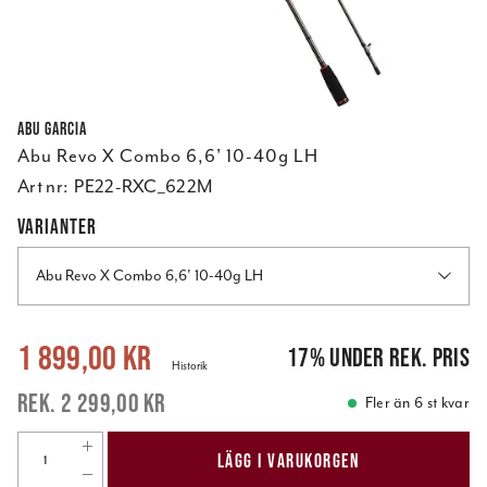
Abu Garcia
Abu Revo X Combo 6,6' 10-40g LH
Art nr:
PE22-RXC_622M
VARIANTER
Abu Revo X Combo 6,6' 10-40g LH
Nuvarande pris
:
1 899,00 kr
Tidigare pris
:
2 299,00 kr
1 899,00 kr
17
%
under rek. pris
Historik
2 299,00 kr
Fler än 6 st kvar
LÄGG I VARUKORGEN