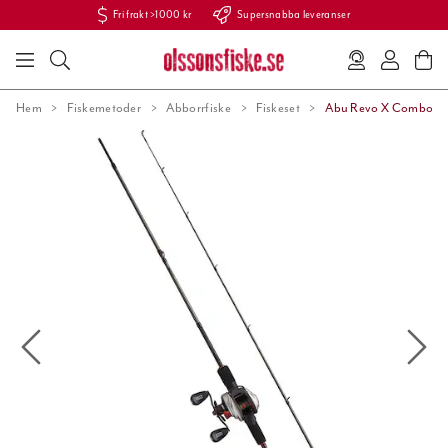
Fri frakt >1000 kr
Supersnabba leveranser
Hem
Fiskemetoder
Abborrfiske
Fiskeset
Abu Revo X Combo 6,