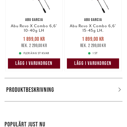
ABU GARCIA
ABU GARCIA
Abu Revo X Combo 6,6'
Abu Revo X Combo 6,6'
10-40g LH
15-45g LH.
Nuvarande pris
:
Nuvarande pris
:
1 899,00 kr
1 899,00 kr
1 899,00 kr
Tidigare pris
:
1 899,00 kr
Tidigare pris
:
2 299,00 kr
2 299,00 kr
2 299,00 kr
2 299,00 kr
FLER ÄN 6 ST KVAR
1 ST
LÄGG I VARUKORGEN
LÄGG I VARUKORGEN
PRODUKTBESKRIVNING
POPULÄRT JUST NU