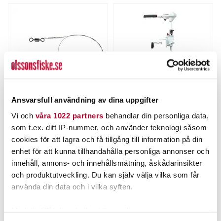
Ansvarsfull användning av dina uppgifter
DAIWA
WATERSNAKE
Vi och
våra 1022 partners
behandlar din personliga data,
Prorex Titaniumtafs 30cm
Watersnake Venom SXW
som t.ex. ditt IP-nummer, och använder teknologi såsom
22kg
54 /(36") (#7).
Nuvarande pris
:
Nuvarande pris
:
cookies för att lagra och få tillgång till information på din
39,00 kr
2 795,00 kr
39,00 kr
Tidigare pris
:
2 795,00 kr
Tidigare pris
:
enhet för att kunna tillhandahålla personliga annonser och
44,00 kr
3 199,00 kr
44,00 kr
3 199,00 kr
innehåll, annons- och innehållsmätning, åskådarinsikter
TILLFÄLLIGT SLUT
FLER ÄN 6 ST KVAR
och produktutveckling. Du kan själv välja vilka som får
LÄS MER
LÄGG I VARUKORGEN
använda din data och i vilka syften.
Med din tillåtelse skulle vi även vilja: