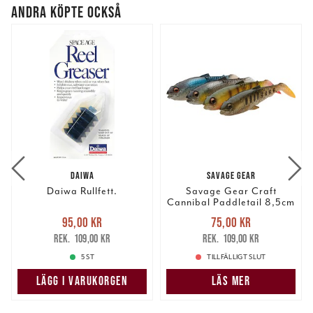
ANDRA KÖPTE OCKSÅ
DAIWA
SAVAGE GEAR
Daiwa Rullfett.
Savage Gear Craft
Cannibal Paddletail 8,5cm
7g 5st/fp.
Nuvarande pris
:
Nuvarande pris
:
95,00 kr
75,00 kr
95,00 kr
Tidigare pris
:
75,00 kr
Tidigare pris
:
109,00 kr
109,00 kr
109,00 kr
109,00 kr
5 ST
TILLFÄLLIGT SLUT
LÄGG I VARUKORGEN
LÄS MER