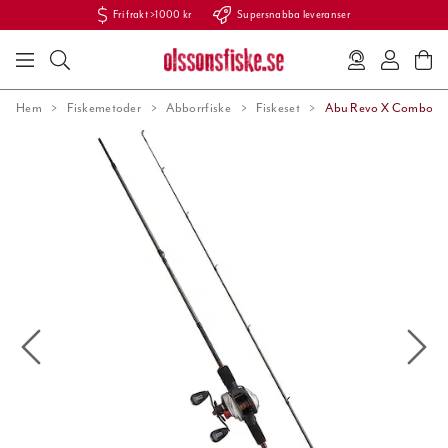
Fri frakt >1000 kr
Supersnabba leveranser
Hem
Fiskemetoder
Abborrfiske
Fiskeset
Abu Revo X Combo 7'