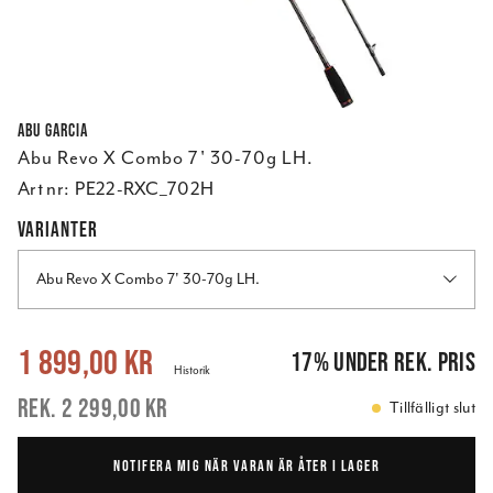
Abu Garcia
Abu Revo X Combo 7' 30-70g LH.
Art nr:
PE22-RXC_702H
VARIANTER
Abu Revo X Combo 7' 30-70g LH.
Nuvarande pris
:
1 899,00 kr
Tidigare pris
:
2 299,00 kr
1 899,00 kr
17
%
under rek. pris
Historik
2 299,00 kr
Tillfälligt slut
NOTIFERA MIG NÄR VARAN ÄR ÅTER I LAGER