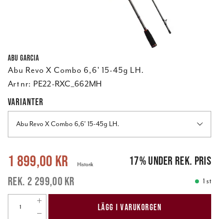
Abu Garcia
Abu Revo X Combo 6,6' 15-45g LH.
Art nr:
PE22-RXC_662MH
VARIANTER
Abu Revo X Combo 6,6' 15-45g LH.
Nuvarande pris
:
1 899,00 kr
Tidigare pris
:
2 299,00 kr
1 899,00 kr
17
%
under rek. pris
Historik
2 299,00 kr
1 st
LÄGG I VARUKORGEN