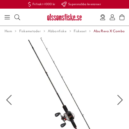
Fri frakt >1000 kr
Supersnabba leveranser
Hem
Fiskemetoder
Abborrfiske
Fiskeset
Abu Revo X Combo 6,6