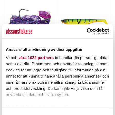
Ansvarsfull användning av dina uppgifter
STRIKE PRO
WESTIN
Vi och
våra 1022 partners
behandlar din personliga data,
Strike Pro Strike Pro RatN
Westin Shadteez Slim
Chat 14g
7,5cm 3st
som t.ex. ditt IP-nummer, och använder teknologi såsom
Nuvarande pris
:
Nuvarande pris
:
125,00 kr
65,00 kr
cookies för att lagra och få tillgång till information på din
125,00 kr
Tidigare pris
:
65,00 kr
Tidigare pris
:
139,00 kr
74,95 kr
enhet för att kunna tillhandahålla personliga annonser och
139,00 kr
74,95 kr
innehåll, annons- och innehållsmätning, åskådarinsikter
FINNS I LAGER.
FINNS I LAGER.
och produktutveckling. Du kan själv välja vilka som får
LÄS MER
LÄS MER
använda din data och i vilka syften.
Med din tillåtelse skulle vi även vilja:
ANDRA TITTADE OCKSÅ PÅ
Samla in information om din geografiska plats som