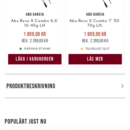
ABU GARCIA
ABU GARCIA
Abu Revo X Combo 6,6'
Abu Revo X Combo 7' 30-
10-40g LH
70g LH.
Nuvarande pris
:
Nuvarande pris
:
1 899,00 kr
1 899,00 kr
1 899,00 kr
Tidigare pris
:
1 899,00 kr
Tidigare pris
:
2 299,00 kr
2 299,00 kr
2 299,00 kr
2 299,00 kr
FLER ÄN 6 ST KVAR
TILLFÄLLIGT SLUT
LÄGG I VARUKORGEN
LÄS MER
PRODUKTBESKRIVNING
POPULÄRT JUST NU