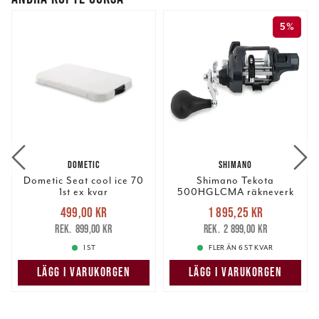
5%
DOMETIC
SHIMANO
Dometic Seat cool ice 70
Shimano Tekota
1st ex kvar
500HGLCMA räkneverk
(m)
Nuvarande pris
:
Nuvarande pris
:
499,00 kr
1 895,25 kr
499,00 kr
Tidigare pris
:
1 895,25 kr
Tidigare pris
:
899,00 kr
2 899,00 kr
899,00 kr
2 899,00 kr
1 ST
FLER ÄN 6 ST KVAR
LÄGG I VARUKORGEN
LÄGG I VARUKORGEN