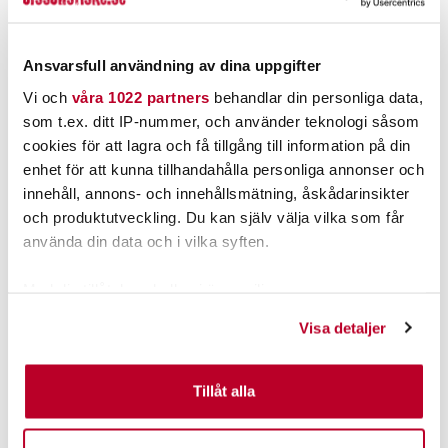
Nuvarande pris
:
Nuvarande pris
:
169,00 kr
37,00 kr
169,00 kr
Tidigare pris
:
37,00 kr
Tidigare pris
:
219,00 kr
49,00 kr
219,00 kr
49,00 kr
Ansvarsfull användning av dina uppgifter
FINNS I LAGER.
FINNS I LAGER.
Vi och
våra 1022 partners
behandlar din personliga data,
LÄS MER
LÄS MER
som t.ex. ditt IP-nummer, och använder teknologi såsom
cookies för att lagra och få tillgång till information på din
enhet för att kunna tillhandahålla personliga annonser och
ANDRA TITTADE OCKSÅ PÅ
innehåll, annons- och innehållsmätning, åskådarinsikter
och produktutveckling. Du kan själv välja vilka som får
använda din data och i vilka syften.
Med din tillåtelse skulle vi även vilja:
Samla in information om din geografiska plats som
Visa detaljer
kan ha en noggrannhet på upp till flera meter
Identifiera din enhet genom att aktivt skanna den för
specifika kännetecken (fingeravtryck)
Tillåt alla
OLSSONS FISKE
STORM
Ta reda på mer om hur dina personliga uppgifter
Kräftfiskekit Vättern 6st
Storm WildEye Live Pike
behandlas och ställ in dina preferenser i
detaljsektionen
.