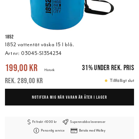
1852
1852 vattentät väska 15 l blå.
Art nr:
03045-S1354234
Nuvarande pris
:
199,00 kr
Tidigare pris
:
289,00 kr
199,00 kr
31
%
under rek. pris
Historik
289,00 kr
Tillfälligt slut
NOTIFERA MIG NÄR VARAN ÄR ÅTER I LAGER
Fri frakt >1000 kr
Supersnabba leveranser
Personlig service
Betala med Walley