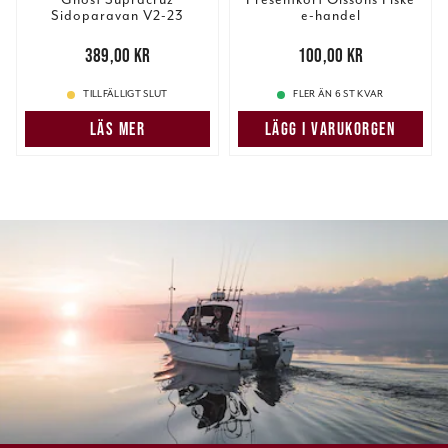
Sidoparavan V2-23
e-handel
Medium Nr3 Vänster.
Pris
:
389,00 kr
389,00 kr
Pris
:
100,00 kr
100,00 kr
TILLFÄLLIGT SLUT
FLER ÄN 6 ST KVAR
LÄS MER
LÄGG I VARUKORGEN