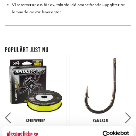
Vi reserverar oss för ev. faktafel då ovanstående uppgifter är
lämnade av vår leverantör.
POPULÄRT JUST NU
SPIDERWIRE
KAMASAN
Spiderwire Dura-4 Yellow
Kamasan B982 X-Strong
150m.