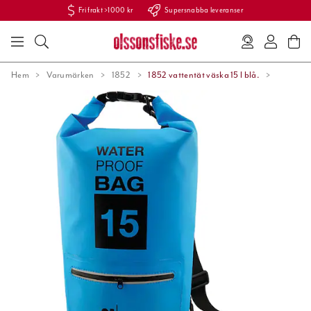
Fri frakt >1000 kr
Supersnabba leveranser
Hem
Varumärken
1852
1852 vattentät väska 15 l blå.