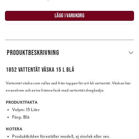
LÄGG I VARUKORG
PRODUKTBESKRIVNING
1852 VATTENTÄT VÄSKA 15 L BLÅ
Vattentät väska som rullas ned från toppen för att bli vattentät. Väskan har
en axelrem och extra främre fack med vattentät dragkedja.
PRODUKTFAKTA
Volym: 15 Liter
Färg: Blå
NOTERA
Produktbilden föreställer modell, ej storlek eller vev.