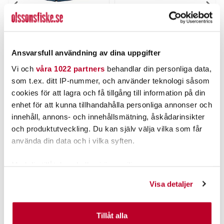
BALTIC
STRIKE PRO
Baltic Classic E.I Recycled
Strike Pro Strike Pro RatN
Aqua Blue/Marin
Chat 14g
Nuvarande pris
:
Nuvarande pris
:
439,00 kr
125,00 kr
Ansvarsfull användning av dina uppgifter
439,00 kr
Tidigare pris
:
125,00 kr
Tidigare pris
:
548,00 kr
139,00 kr
548,00 kr
139,00 kr
Vi och
våra 1022 partners
behandlar din personliga data,
FINNS I LAGER.
FINNS I LAGER.
som t.ex. ditt IP-nummer, och använder teknologi såsom
LÄS MER
LÄS MER
cookies för att lagra och få tillgång till information på din
enhet för att kunna tillhandahålla personliga annonser och
innehåll, annons- och innehållsmätning, åskådarinsikter
ANDRA TITTADE OCKSÅ PÅ
och produktutveckling. Du kan själv välja vilka som får
använda din data och i vilka syften.
Med din tillåtelse skulle vi även vilja:
Samla in information om din geografiska plats som
Visa detaljer
kan ha en noggrannhet på upp till flera meter
Identifiera din enhet genom att aktivt skanna den för
specifika kännetecken (fingeravtryck)
Tillåt alla