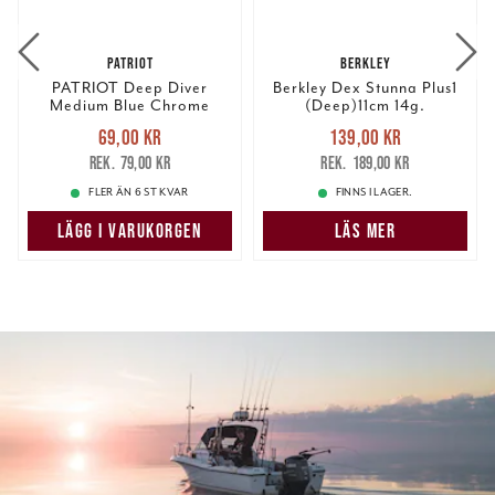
PATRIOT
BERKLEY
PATRIOT Deep Diver
Berkley Dex Stunna Plus1
Medium Blue Chrome
(Deep)11cm 14g.
Nuvarande pris
:
Nuvarande pris
:
69,00 kr
139,00 kr
69,00 kr
Tidigare pris
:
139,00 kr
Tidigare pris
:
79,00 kr
189,00 kr
79,00 kr
189,00 kr
FLER ÄN 6 ST KVAR
FINNS I LAGER.
LÄGG I VARUKORGEN
LÄS MER