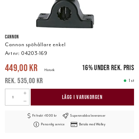
Cannon
Cannon spöhållare enkel
Art nr:
04203-169
Nuvarande pris
:
449,00 kr
Tidigare pris
:
535,00 kr
449,00 kr
16
%
under rek. pris
Historik
535,00 kr
1 st
LÄGG I VARUKORGEN
Fri frakt >1000 kr
Supersnabba leveranser
Personlig service
Betala med Walley