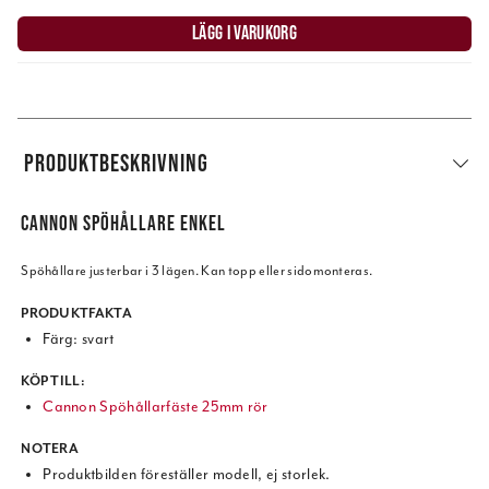
LÄGG I VARUKORG
PRODUKTBESKRIVNING
CANNON SPÖHÅLLARE ENKEL
Spöhållare justerbar i 3 lägen. Kan topp eller sidomonteras.
PRODUKTFAKTA
Färg: svart
KÖP TILL:
Cannon Spöhållarfäste 25mm rör
NOTERA
Produktbilden föreställer modell, ej storlek.