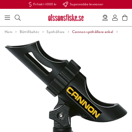
Fri frakt >1000 kr
Supersnabba leveranser
Hem
Båttillbehör
Spöhållare
Cannon spöhållare enkel