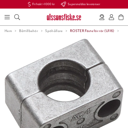
Fri frakt >1000 kr
Supersnabba leveranser
Hem
Båttillbehör
Spöhållare
ROSTER Fäste för rör (U116)