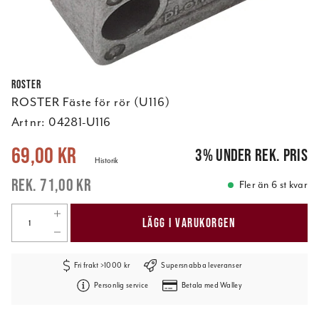
ROSTER
ROSTER Fäste för rör (U116)
Art nr:
04281-U116
Nuvarande pris
:
69,00 kr
Tidigare pris
:
71,00 kr
69,00 kr
3
%
under rek. pris
Historik
71,00 kr
Fler än 6 st kvar
LÄGG I VARUKORGEN
Fri frakt >1000 kr
Supersnabba leveranser
Personlig service
Betala med Walley