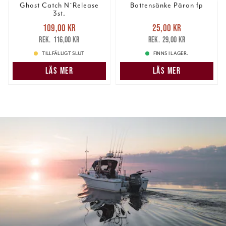
Ghost Catch N`Release
Bottensänke Päron fp
3st.
Nuvarande pris
:
Nuvarande pris
:
109,00 kr
25,00 kr
109,00 kr
Tidigare pris
:
25,00 kr
Tidigare pris
:
116,00 kr
29,00 kr
116,00 kr
29,00 kr
TILLFÄLLIGT SLUT
FINNS I LAGER.
LÄS MER
LÄS MER