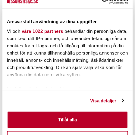
Nuvarande pris
:
Nuvarande pris
:
39,00 kr
55,00 kr
39,00 kr
Tidigare pris
:
55,00 kr
Tidigare pris
:
59,00 kr
69,00 kr
59,00 kr
69,00 kr
Ansvarsfull användning av dina uppgifter
FINNS I LAGER.
FINNS I LAGER.
Vi och
våra 1022 partners
behandlar din personliga data,
LÄS MER
LÄS MER
som t.ex. ditt IP-nummer, och använder teknologi såsom
cookies för att lagra och få tillgång till information på din
enhet för att kunna tillhandahålla personliga annonser och
ANDRA TITTADE OCKSÅ PÅ
innehåll, annons- och innehållsmätning, åskådarinsikter
och produktutveckling. Du kan själv välja vilka som får
använda din data och i vilka syften.
Med din tillåtelse skulle vi även vilja:
Samla in information om din geografiska plats som
Visa detaljer
kan ha en noggrannhet på upp till flera meter
Identifiera din enhet genom att aktivt skanna den för
specifika kännetecken (fingeravtryck)
Tillåt alla
Ta reda på mer om hur dina personliga uppgifter
WIGGLER
SMART HOOK
AH spöhållare 25mm Silver
Smart Hook
behandlas och ställ in dina preferenser i
detaljsektionen
.