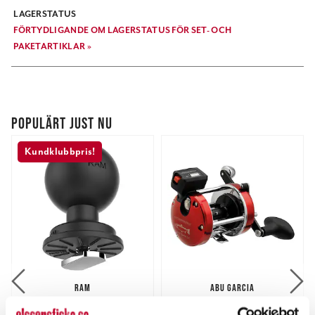
LAGERSTATUS
FÖRTYDLIGANDE OM LAGERSTATUS FÖR SET- OCH
PAKETARTIKLAR »
POPULÄRT JUST NU
Kundklubbpris!
RAM
ABU GARCIA
RAM RAP-354U-TRA1 ''C''
Abu Ambassadeur 7000i
Track Ball med T-fäste.
Salmon Special LC (m).