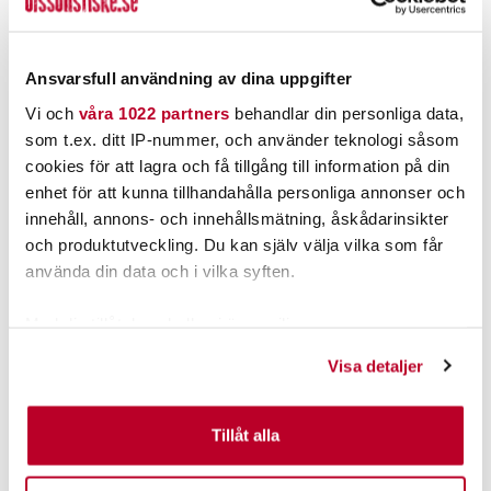
Nuvarande pris
:
Nuvarande pris
:
293,00 kr
1 595,00 kr
293,00 kr
Tidigare pris
:
1 595,00 kr
Tidigare pris
:
329,00 kr
2 299,00 kr
329,00 kr
2 299,00 kr
Ansvarsfull användning av dina uppgifter
1 ST
4 ST
Vi och
våra 1022 partners
behandlar din personliga data,
LÄGG I VARUKORGEN
LÄGG I VARUKORGEN
som t.ex. ditt IP-nummer, och använder teknologi såsom
cookies för att lagra och få tillgång till information på din
enhet för att kunna tillhandahålla personliga annonser och
ANDRA TITTADE OCKSÅ PÅ
innehåll, annons- och innehållsmätning, åskådarinsikter
och produktutveckling. Du kan själv välja vilka som får
använda din data och i vilka syften.
Med din tillåtelse skulle vi även vilja:
Samla in information om din geografiska plats som
Visa detaljer
kan ha en noggrannhet på upp till flera meter
Identifiera din enhet genom att aktivt skanna den för
specifika kännetecken (fingeravtryck)
Tillåt alla
Ta reda på mer om hur dina personliga uppgifter
SMART HOOK
IFISH
Smart Hook
IFish Spöhållare Transport.
behandlas och ställ in dina preferenser i
detaljsektionen
.