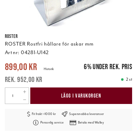
ROSTER
ROSTER Rostfri hållare för askar mm
Art nr:
04281-U142
Nuvarande pris
:
899,00 kr
Tidigare pris
:
952,00 kr
899,00 kr
6
%
under rek. pris
Historik
952,00 kr
2 st
LÄGG I VARUKORGEN
Fri frakt >1000 kr
Supersnabba leveranser
Personlig service
Betala med Walley