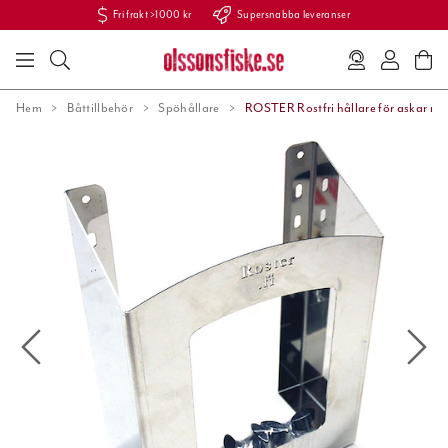
Fri frakt >1000 kr
Supersnabba leveranser
Hem
Båttillbehör
Spöhållare
ROSTER Rostfri hållare för askar m