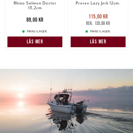
Rhino Salmon Doctor
Prorex Lazy Jerk 12cm.
13,2cm
Nuvarande pris
:
115,00 kr
Pris
:
89,00 kr
89,00 kr
115,00 kr
Tidigare pris
:
135,00 kr
135,00 kr
FINNS I LAGER.
FINNS I LAGER.
LÄS MER
LÄS MER