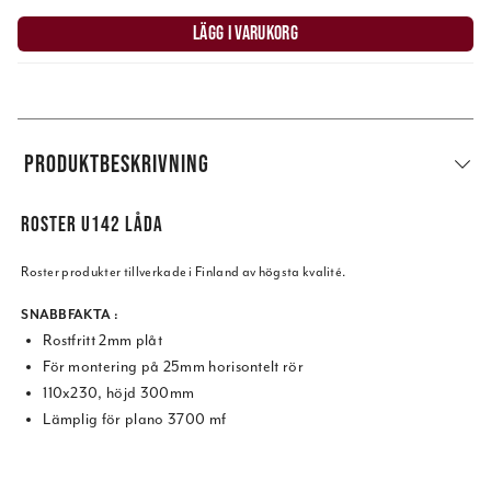
LÄGG I VARUKORG
PRODUKTBESKRIVNING
ROSTER U142 LÅDA
Roster produkter tillverkade i Finland av högsta kvalité.
SNABBFAKTA :
Rostfritt 2mm plåt
För montering på 25mm horisontelt rör
110x230, höjd 300mm
Lämplig för plano 3700 mf