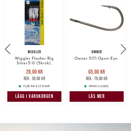
WIGGLER
OWNER
Wiggler Flasher Rig
Owner 5171 Open-Eye.
Silver3/0 (5krok).
Nuvarande pris
:
Nuvarande pris
:
28,00 kr
65,00 kr
28,00 kr
Tidigare pris
:
65,00 kr
Tidigare pris
:
39,00 kr
79,00 kr
39,00 kr
79,00 kr
FLER ÄN 6 ST KVAR
FINNS I LAGER.
LÄGG I VARUKORGEN
LÄS MER