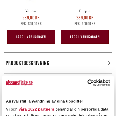
Yellow
Purple
Nuvarande pris
:
Nuvarande pris
:
239,00 kr
239,00 kr
239,00 kr
Tidigare pris
:
239,00 kr
Tidigare pris
:
609,00 kr
609,00 kr
609,00 kr
609,00 kr
LÄGG I VARUKORGEN
LÄGG I VARUKORGEN
PRODUKTBESKRIVNING
POPULÄRT JUST NU
Ansvarsfull användning av dina uppgifter
Vi och
våra 1022 partners
behandlar din personliga data,
som t.ex. ditt IP-nummer, och använder teknologi såsom