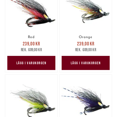
Red
Orange
Nuvarande pris
:
Nuvarande pris
:
239,00 kr
239,00 kr
239,00 kr
Tidigare pris
:
239,00 kr
Tidigare pris
:
609,00 kr
609,00 kr
609,00 kr
609,00 kr
LÄGG I VARUKORGEN
LÄGG I VARUKORGEN