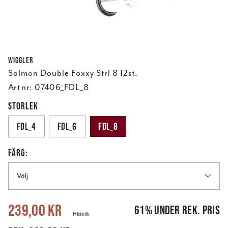
Wiggler
Salmon Double Foxxy Strl 8 12st.
Art nr:
07406_FDL_8
STORLEK
FDL_4
FDL_6
FDL_8
FÄRG:
Välj
Nuvarande pris
:
239,00 kr
Tidigare pris
:
609,00 kr
239,00 kr
61
%
under rek. pris
Historik