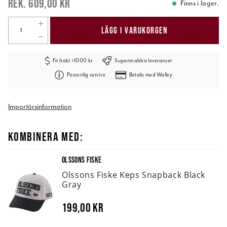
609,00 kr
Finns i lager.
LÄGG I VARUKORGEN
Fri frakt >1000 kr
Supersnabba leveranser
Personlig service
Betala med Walley
Importörsinformation
KOMBINERA MED:
OLSSONS FISKE
Olssons Fiske Keps Snapback Black
Gray
199,00 kr