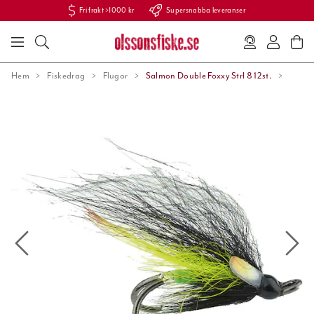
Fri frakt >1000 kr
Supersnabba leveranser
Hem
Fiskedrag
Flugor
Salmon Double Foxxy Strl 8 12st.