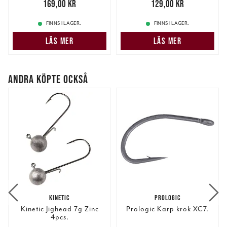
Pris
:
169,00 kr
169,00 kr
Pris
:
129,00 kr
129,00 kr
FINNS I LAGER.
FINNS I LAGER.
LÄS MER
LÄS MER
ANDRA KÖPTE OCKSÅ
KINETIC
PROLOGIC
Kinetic Jighead 7g Zinc
Prologic Karp krok XC7.
4pcs.