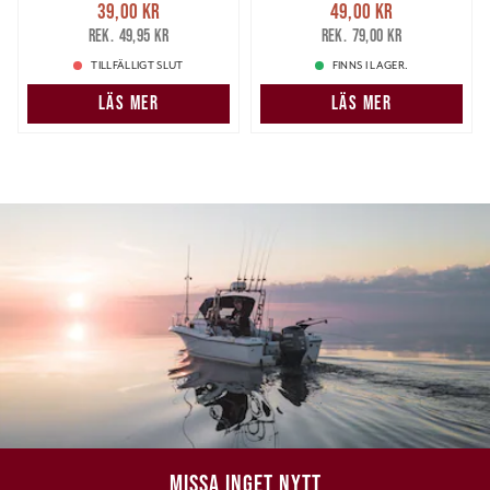
Nuvarande pris
:
Nuvarande pris
:
39,00 kr
49,00 kr
39,00 kr
Tidigare pris
:
49,00 kr
Tidigare pris
:
49,95 kr
79,00 kr
49,95 kr
79,00 kr
TILLFÄLLIGT SLUT
FINNS I LAGER.
LÄS MER
LÄS MER
MISSA INGET NYTT