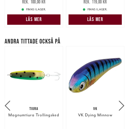
100,00 kr
119,00 kr
100,00 kr
119,00 kr
information som du har tillhandahållit eller som de har
FINNS I LAGER.
FINNS I LAGER.
samlat in när du har använt deras tjänster.
LÄS MER
LÄS MER
ANDRA TITTADE OCKSÅ PÅ
TIURA
VK
Magnumtiura Trollingsked
VK Dying Minnow