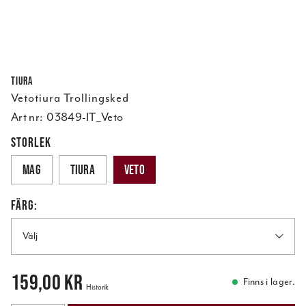
Tiura
Vetotiura Trollingsked
Art nr:
03849-IT_Veto
STORLEK
MAG
Tiura
Veto
FÄRG:
Välj
Pris
:
159,00 kr
159,00 kr
Finns i lager.
Historik