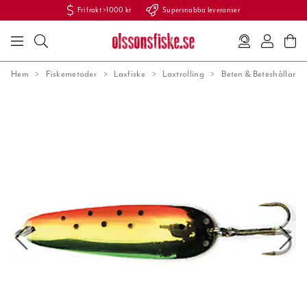
Fri frakt >1000 kr
Supersnabba leveranser
Hem
Fiskemetoder
Laxfiske
Laxtrolling
Beten & Beteshållare