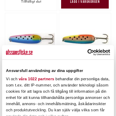
Tillfälligt slut
LÄGG I VARUKORGEN
Blå/Vit/Rosa
Blå/Koppar/Orange/Gul
Ansvarsfull användning av dina uppgifter
Pris
:
159,00 kr
159,00 kr
Pris
:
159,00 kr
159,00 kr
Vi och
våra 1022 partners
behandlar din personliga data,
som t.ex. ditt IP-nummer, och använder teknologi såsom
cookies för att lagra och få tillgång till information på din
LÄGG I VARUKORGEN
LÄGG I VARUKORGEN
enhet för att kunna tillhandahålla personliga annonser och
innehåll, annons- och innehållsmätning, åskådarinsikter
och produktutveckling. Du kan själv välja vilka som får
använda din data och i vilka syften.