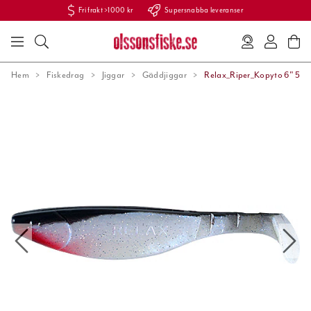
Fri frakt >1000 kr
Supersnabba leveranser
Hem
Fiskedrag
Jiggar
Gäddjiggar
Relax_Riper_Kopyto 6" 5st