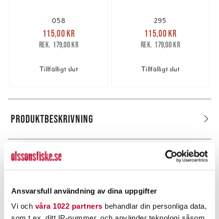
058
295
Nuvarande pris
:
Nuvarande pris
:
115,00 kr
115,00 kr
115,00 kr
Tidigare pris
:
115,00 kr
Tidigare pris
:
179,00 kr
179,00 kr
179,00 kr
179,00 kr
Tillfälligt slut
Tillfälligt slut
PRODUKTBESKRIVNING
POPULÄRT JUST NU
Ansvarsfull användning av dina uppgifter
Vi och
våra 1022 partners
behandlar din personliga data,
som t.ex. ditt IP-nummer, och använder teknologi såsom