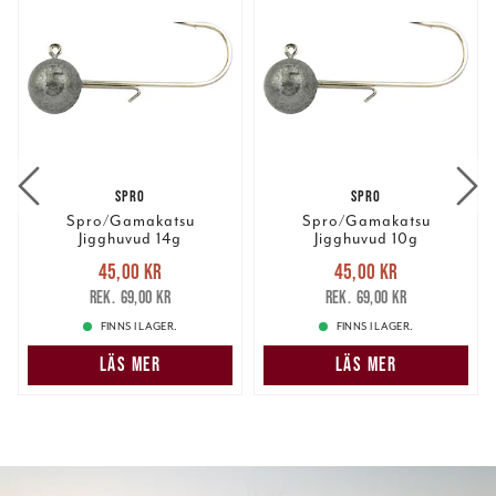
SPRO
SPRO
Spro/Gamakatsu
Spro/Gamakatsu
Jigghuvud 14g
Jigghuvud 10g
Nuvarande pris
:
Nuvarande pris
:
45,00 kr
45,00 kr
45,00 kr
Tidigare pris
:
45,00 kr
Tidigare pris
:
69,00 kr
69,00 kr
69,00 kr
69,00 kr
FINNS I LAGER.
FINNS I LAGER.
LÄS MER
LÄS MER