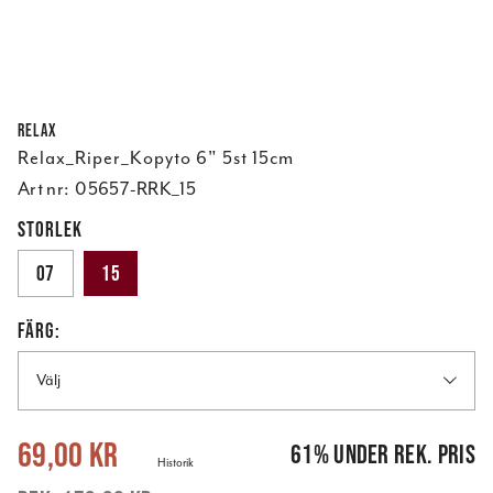
Relax
Relax_Riper_Kopyto 6" 5st 15cm
Art nr:
05657-RRK_15
STORLEK
07
15
FÄRG:
Välj
Nuvarande pris
:
69,00 kr
Tidigare pris
:
179,00 kr
69,00 kr
61
%
under rek. pris
Historik