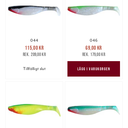
044
046
Nuvarande pris
:
Nuvarande pris
:
115,00 kr
69,00 kr
115,00 kr
Tidigare pris
:
69,00 kr
Tidigare pris
:
209,00 kr
179,00 kr
209,00 kr
179,00 kr
Tillfälligt slut
LÄGG I VARUKORGEN