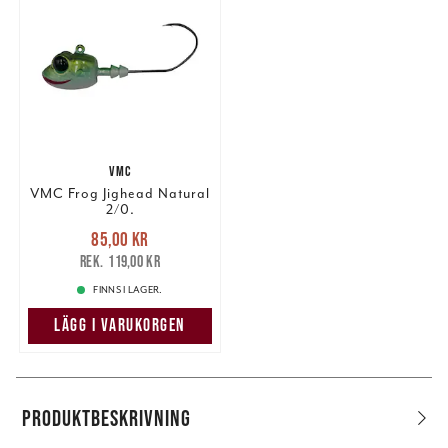
VMC
VMC Frog Jighead Natural
2/0.
Nuvarande pris
:
85,00 kr
85,00 kr
Tidigare pris
:
119,00 kr
119,00 kr
FINNS I LAGER.
LÄGG I VARUKORGEN
PRODUKTBESKRIVNING