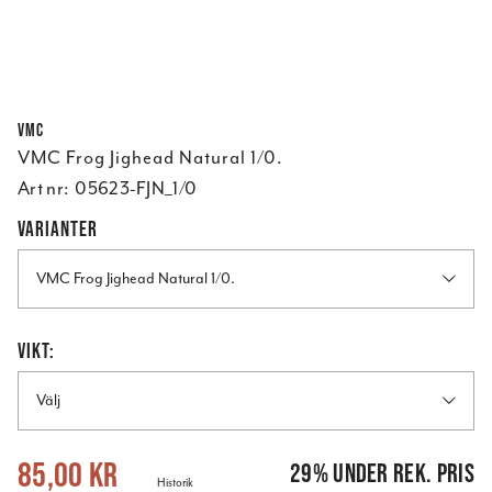
VMC
VMC Frog Jighead Natural 1/0.
Art nr:
05623-FJN_1/0
VARIANTER
VMC Frog Jighead Natural 1/0.
VIKT:
Välj
Nuvarande pris
:
85,00 kr
Tidigare pris
:
119,00 kr
85,00 kr
29
%
under rek. pris
Historik