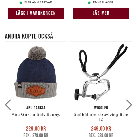
FLER ÄN 6 ST KVAR
FINNS I LAGER.
samlat in när du har använt deras tjänster.
LÄGG I VARUKORGEN
LÄS MER
ANDRA KÖPTE OCKSÅ
ABU GARCIA
WIGGLER
Abu Garcia Sölv Beany.
Spöhållare skruvtvingfäste
12
Nuvarande pris
:
Nuvarande pris
:
229,00 kr
249,00 kr
229,00 kr
Tidigare pris
:
249,00 kr
Tidigare pris
:
279,00 kr
329,00 kr