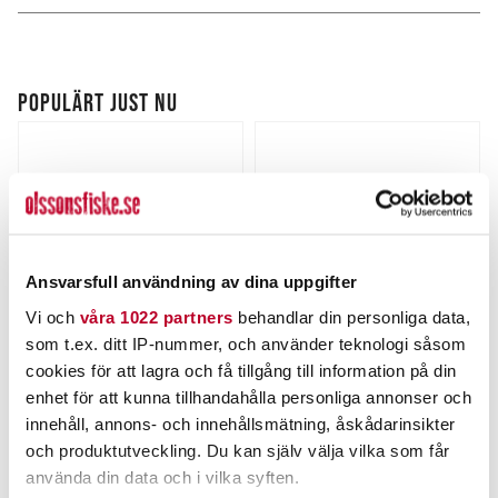
POPULÄRT JUST NU
Ansvarsfull användning av dina uppgifter
Vi och
våra 1022 partners
behandlar din personliga data,
som t.ex. ditt IP-nummer, och använder teknologi såsom
KARIKKO
DAIWA
cookies för att lagra och få tillgång till information på din
Karikko 15cm 24g.
Daiwa Slim Shad Y 135mm
enhet för att kunna tillhandahålla personliga annonser och
4st/fp
innehåll, annons- och innehållsmätning, åskådarinsikter
Nuvarande pris
:
Nuvarande pris
:
169,00 kr
79,00 kr
169,00 kr
Tidigare pris
:
79,00 kr
Tidigare pris
:
och produktutveckling. Du kan själv välja vilka som får
199,00 kr
89,00 kr
199,00 kr
89,00 kr
använda din data och i vilka syften.
FINNS I LAGER.
FINNS I LAGER.