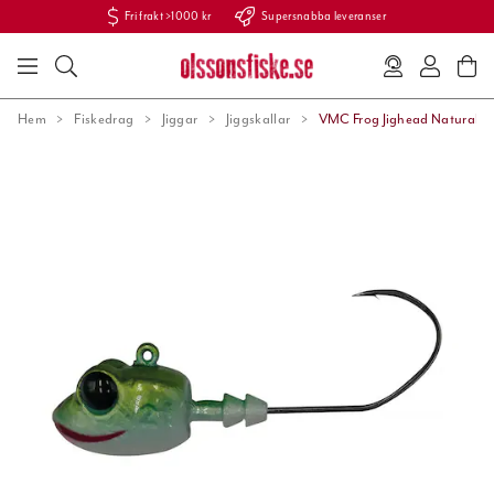
Fri frakt >1000 kr
Supersnabba leveranser
Hem
Fiskedrag
Jiggar
Jiggskallar
VMC Frog Jighead Natural 1/