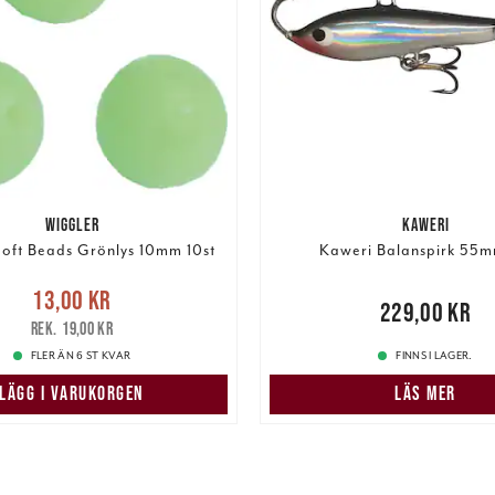
WIGGLER
KAWERI
oft Beads Grönlys 10mm 10st
Kaweri Balanspirk 55
e pris
:
13,00 kr
Tidigare
13,00 kr
Pris
:
229,00 kr
229,00 kr
pris
:
19,00 kr
19,00 kr
FLER ÄN 6 ST KVAR
FINNS I LAGER.
LÄGG I VARUKORGEN
LÄS MER