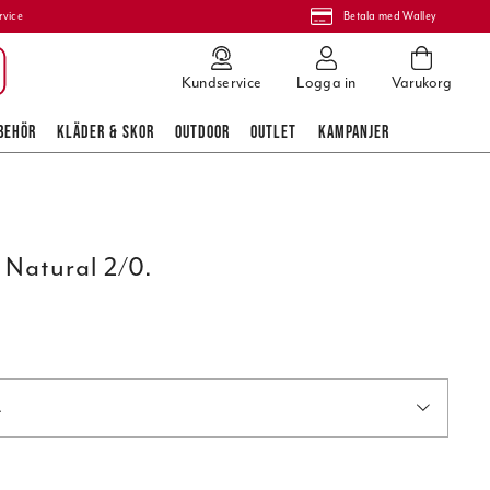
rvice
Betala med Walley
Kundservice
Logga in
Varukorg
BEHÖR
KLÄDER & SKOR
OUTDOOR
OUTLET
KAMPANJER
 Natural 2/0.
.