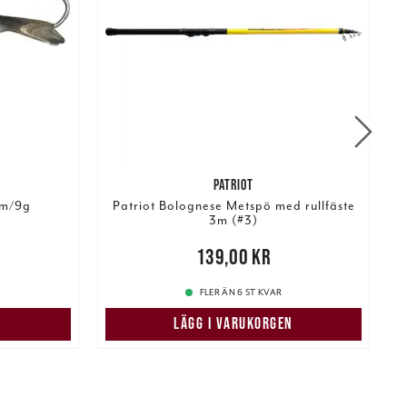
PATRIOT
mm/9g
Patriot Bolognese Metspö med rullfäste
A
3m (#3)
Pris
:
139,00 kr
139,00 kr
FLER ÄN 6 ST KVAR
LÄGG I VARUKORGEN