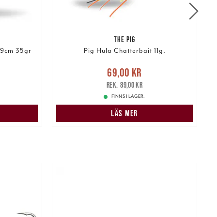
THE PIG
 9cm 35gr
Pig Hula Chatterbait 11g.
:
Nuvarande pris
:
69,00 kr
Tidigare
N
69,00 kr
249,00 kr
pris
:
89,00 kr
89,00 kr
FINNS I LAGER.
LÄS MER