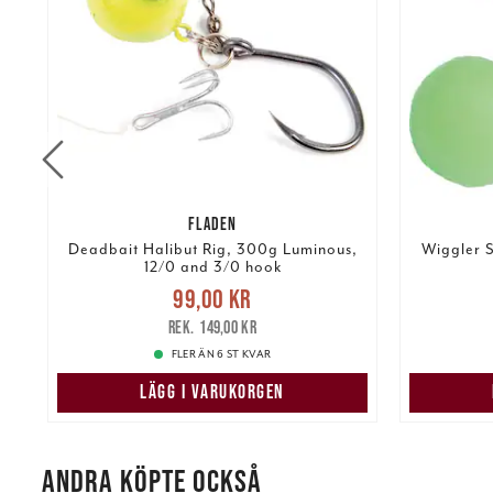
FLADEN
Deadbait Halibut Rig, 300g Luminous,
Wiggler S
12/0 and 3/0 hook
re
Nuvarande pris
:
99,00 kr
Tidigare
Nuvarand
99,00 kr
pris
:
149,00 kr
149,00 kr
FLER ÄN 6 ST KVAR
LÄGG I VARUKORGEN
ANDRA KÖPTE OCKSÅ