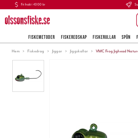
Fri frakt >1000 kr
Su
FISKEMETODER
FISKEREDSKAP
FISKERULLAR
SPÖN
Hem
Fiskedrag
Jiggar
Jiggskallar
VMC Frog Jighead Natura