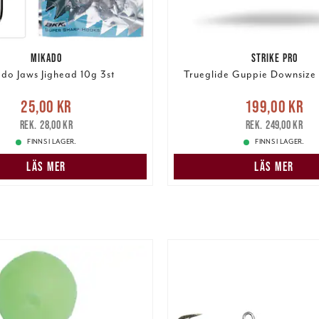
MIKADO
STRIKE PRO
do Jaws Jighead 10g 3st
Trueglide Guppie Downsize
e pris
:
25,00 kr
Tidigare
Nuvarande pris
25,00 kr
199,00 kr
pris
:
28,00 kr
199,00 kr
Tidigare pris
:
28,00 kr
249,00 kr
FINNS I LAGER.
FINNS I LAGER.
LÄS MER
LÄS MER