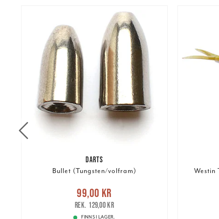
DARTS
5A
Bullet (Tungsten/volfram)
Westin 
Nuvarande pris
:
99,00 kr
Tidigare
Nuvarand
99,00 kr
pris
:
129,00 kr
129,00 kr
FINNS I LAGER.