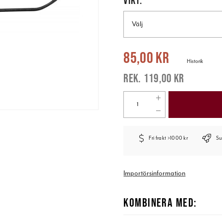
Välj
Nuvarande pris
:
85,00 kr
Tidigare pr
85,00 kr
Historik
119,00 kr
Fri frakt >1000 kr
Su
Importörsinformation
KOMBINERA MED: