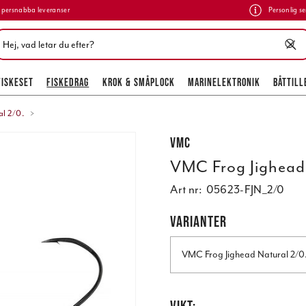
persnabba leveranser
Personlig se
FISKESET
FISKEDRAG
KROK & SMÅPLOCK
MARINELEKTRONIK
BÅTTILL
l 2/0.
VMC
VMC Frog Jighead
Art nr:
05623-FJN_2/0
VARIANTER
VMC Frog Jighead Natural 2/0
VIKT: