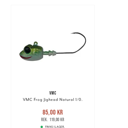
VMC
VMC Frog Jighead Natural 1/0.
Nuvarande pris
:
85,00 kr
85,00 kr
Tidigare pris
:
119,00 kr
119,00 kr
FINNS I LAGER.