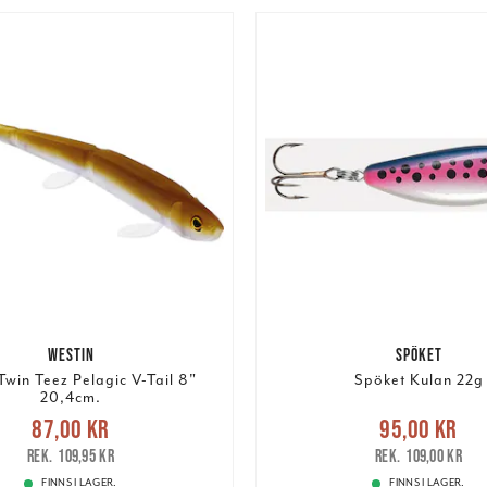
WESTIN
SPÖKET
Twin Teez Pelagic V-Tail 8"
Spöket Kulan 22g
20,4cm.
e pris
:
87,00 kr
Tidigare
Nuvarande pris
:
95,00 k
87,00 kr
95,00 kr
pris
:
109,95 kr
pris
:
109,00 k
109,95 kr
109,00 kr
FINNS I LAGER.
FINNS I LAGER.