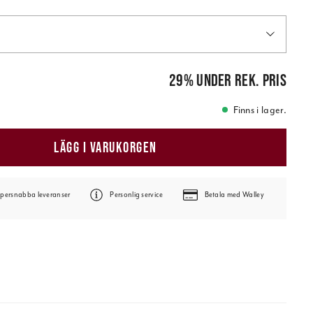
is
:
119,00 kr
29
%
under rek. pris
Finns i lager.
LÄGG I VARUKORGEN
persnabba leveranser
Personlig service
Betala med Walley