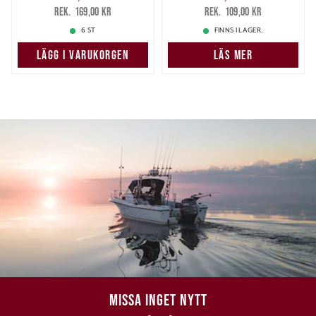
125,00 kr
Tidigare pris
:
89,00 kr
Tidigare pris
:
169,00 kr
109,00 kr
169,00 kr
109,00 kr
6 ST
FINNS I LAGER.
LÄGG I VARUKORGEN
LÄS MER
MISSA INGET NYTT