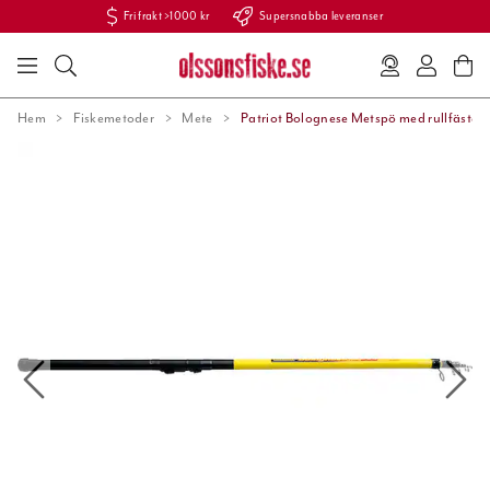
Fri frakt >1000 kr
Supersnabba leveranser
Hem
Fiskemetoder
Mete
Patriot Bolognese Metspö med rullfäste 