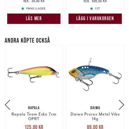
39,00 kr
699,00 kr
information som du har tillhandahållit eller som de har
39,00 kr
699,00 kr
samlat in när du har använt deras tjänster.
FINNS I LAGER.
1 ST
LÄS MER
LÄGG I VARUKORGEN
ANDRA KÖPTE OCKSÅ
RAPALA
DAIWA
Rapala Team Esko 7cm
Daiwa Prorex Metal Vibe
OPRT
14g
Nuvarande pris
:
Nuvarande pris
:
125,00 kr
89,00 kr