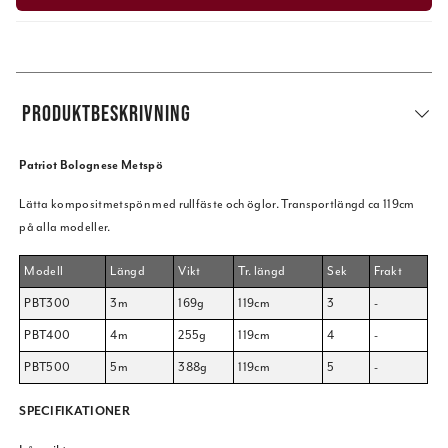
PRODUKTBESKRIVNING
Patriot Bolognese Metspö
Lätta kompositmetspön med rullfäste och öglor. Transportlängd ca 119cm
på alla modeller.
Modell
Längd
Vikt
Tr. längd
Sek
Frakt
PBT300
3m
169g
119cm
3
-
PBT400
4m
255g
119cm
4
-
PBT500
5m
388g
119cm
5
-
SPECIFIKATIONER