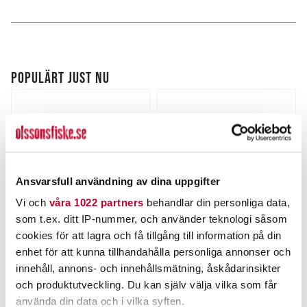
POPULÄRT JUST NU
Ansvarsfull användning av dina uppgifter
Vi och
våra 1022 partners
behandlar din personliga data,
som t.ex. ditt IP-nummer, och använder teknologi såsom
cookies för att lagra och få tillgång till information på din
DAIWA
THE PIG
enhet för att kunna tillhandahålla personliga annonser och
Prorex Titaniumtafs 30cm
Pig Jig Spin 15g
22kg
innehåll, annons- och innehållsmätning, åskådarinsikter
Nuvarande pris
:
Nuvarande pris
:
39,00 kr
69,00 kr
och produktutveckling. Du kan själv välja vilka som får
39,00 kr
Tidigare pris
:
69,00 kr
Tidigare pris
:
44,00 kr
89,00 kr
använda din data och i vilka syften.
44,00 kr
89,00 kr