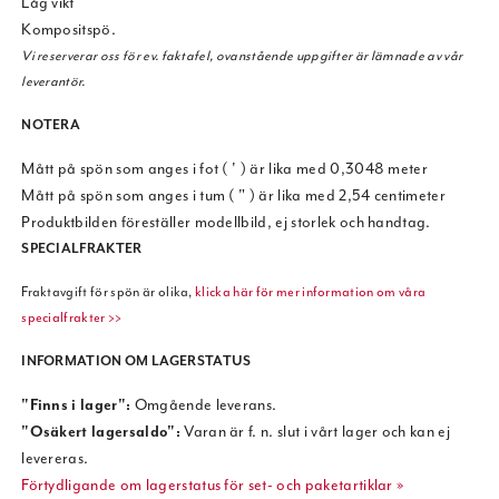
Låg vikt
Kompositspö.
Vi reserverar oss för ev. faktafel, ovanstående uppgifter är lämnade av vår
leverantör.
NOTERA
Mått på spön som anges i fot ( ' ) är lika med 0,3048 meter
Mått på spön som anges i tum ( " ) är lika med 2,54 centimeter
Produktbilden föreställer modellbild, ej storlek och handtag.
SPECIALFRAKTER
Fraktavgift för spön är olika,
klicka här för mer information om våra
specialfrakter >>
INFORMATION OM LAGERSTATUS
"Finns i lager":
Omgående leverans.
"Osäkert lagersaldo":
Varan är f. n. slut i vårt lager och kan ej
levereras.
Förtydligande om lagerstatus för set- och paketartiklar »