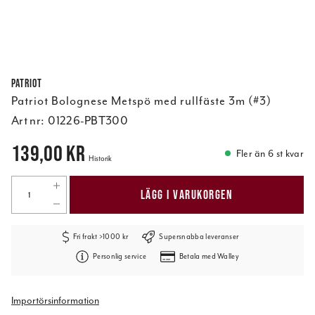
Patriot
Patriot Bolognese Metspö med rullfäste 3m (#3)
Art nr:
01226-PBT300
Pris
:
139,00 kr
139,00 kr
Fler än 6 st kvar
Historik
LÄGG I VARUKORGEN
Fri frakt >1000 kr
Supersnabba leveranser
Personlig service
Betala med Walley
Importörsinformation