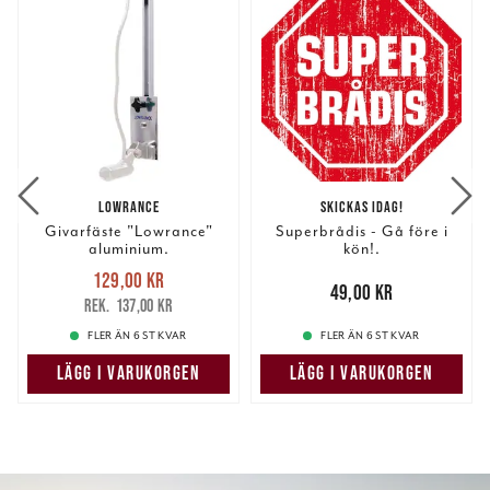
LOWRANCE
SKICKAS IDAG!
Givarfäste "Lowrance"
Superbrådis - Gå före i
aluminium.
kön!.
Nuvarande pris
:
129,00 kr
129,00 kr
Tidigare pris
:
Pris
:
49,00 kr
49,00 kr
137,00 kr
137,00 kr
FLER ÄN 6 ST KVAR
FLER ÄN 6 ST KVAR
LÄGG I VARUKORGEN
LÄGG I VARUKORGEN