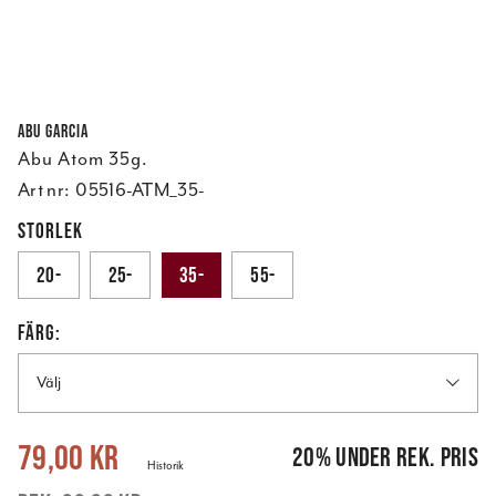
Abu Garcia
Abu Atom 35g.
Art nr:
05516-ATM_35-
STORLEK
20-
25-
35-
55-
FÄRG:
Välj
Nuvarande pris
:
79,00 kr
Tidigare pris
:
99,00 kr
79,00 kr
20
%
under rek. pris
Historik