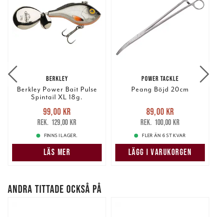
BERKLEY
POWER TACKLE
Berkley Power Bait Pulse
Peang Böjd 20cm
Spintail XL 18g.
Nuvarande pris
:
Nuvarande pris
:
99,00 kr
89,00 kr
99,00 kr
Tidigare pris
:
89,00 kr
Tidigare pris
:
129,00 kr
100,00 kr
129,00 kr
100,00 kr
FINNS I LAGER.
FLER ÄN 6 ST KVAR
LÄS MER
LÄGG I VARUKORGEN
ANDRA TITTADE OCKSÅ PÅ