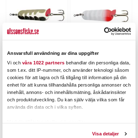
Gold
Redhead
Nuvarande pris
:
Nuvarande pris
:
Ansvarsfull användning av dina uppgifter
79,00 kr
79,00 kr
79,00 kr
Tidigare pris
:
79,00 kr
Tidigare pris
:
99,00 kr
99,00 kr
Vi och
våra 1022 partners
behandlar din personliga data,
99,00 kr
99,00 kr
som t.ex. ditt IP-nummer, och använder teknologi såsom
cookies för att lagra och få tillgång till information på din
LÄGG I VARUKORGEN
LÄGG I VARUKORGEN
enhet för att kunna tillhandahålla personliga annonser och
innehåll, annons- och innehållsmätning, åskådarinsikter
och produktutveckling. Du kan själv välja vilka som får
använda din data och i vilka syften.
Med din tillåtelse skulle vi även vilja:
Samla in information om din geografiska plats som
Visa detaljer
kan ha en noggrannhet på upp till flera meter