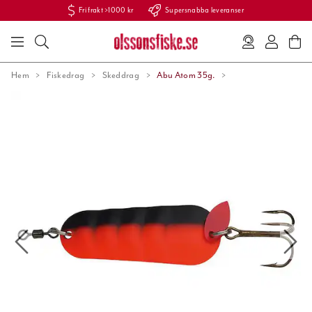
Fri frakt >1000 kr
Supersnabba leveranser
Hem
Fiskedrag
Skeddrag
Abu Atom 35g.