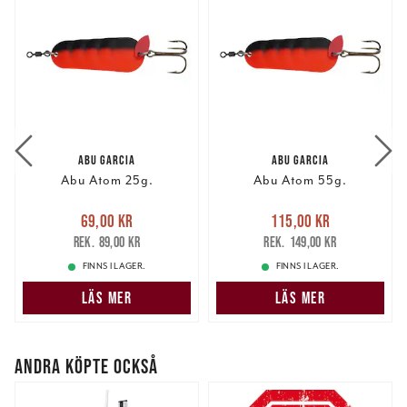
ABU GARCIA
ABU GARCIA
Abu Atom 25g.
Abu Atom 55g.
Nuvarande pris
:
Nuvarande pris
:
69,00 kr
115,00 kr
69,00 kr
Tidigare pris
:
115,00 kr
Tidigare pris
:
89,00 kr
149,00 kr
89,00 kr
149,00 kr
FINNS I LAGER.
FINNS I LAGER.
LÄS MER
LÄS MER
ANDRA KÖPTE OCKSÅ