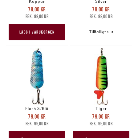
Koppar
Silver
Nuvarande pris
:
Nuvarande pris
:
79,00 kr
79,00 kr
79,00 kr
Tidigare pris
:
79,00 kr
Tidigare pris
:
99,00 kr
99,00 kr
99,00 kr
99,00 kr
Tillfälligt slut
LÄGG I VARUKORGEN
Flash S/Blå
Tiger
Nuvarande pris
:
Nuvarande pris
:
79,00 kr
79,00 kr
79,00 kr
Tidigare pris
:
79,00 kr
Tidigare pris
:
99,00 kr
99,00 kr
99,00 kr
99,00 kr