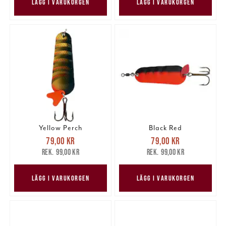
LÄGG I VARUKORGEN
LÄGG I VARUKORGEN
Yellow Perch
Black Red
Nuvarande pris
:
Nuvarande pris
:
79,00 kr
79,00 kr
79,00 kr
Tidigare pris
:
79,00 kr
Tidigare pris
:
99,00 kr
99,00 kr
99,00 kr
99,00 kr
LÄGG I VARUKORGEN
LÄGG I VARUKORGEN