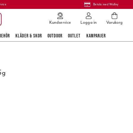
rvice
Betala med Walley
Kundservice
Logga in
Varukorg
BEHÖR
KLÄDER & SKOR
OUTDOOR
OUTLET
KAMPANJER
5g