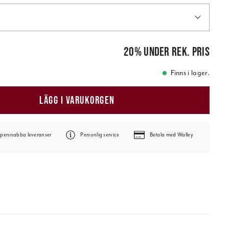
is
:
99,00 kr
20
%
under rek. pris
Finns i lager.
LÄGG I VARUKORGEN
persnabba leveranser
Personlig service
Betala med Walley