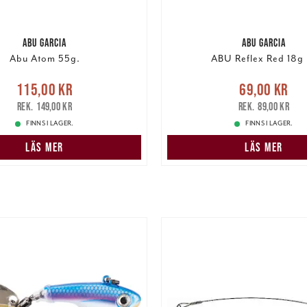
ABU GARCIA
ABU GARCIA
Abu Atom 55g.
ABU Reflex Red 18g 
Nuvarande pris
:
Nuvarande pris
:
69,00 k
115,00 kr
69,00 kr
r
Tidigare pris
:
149,00 kr
pris
:
89,00 kr
149,00 kr
89,00 kr
FINNS I LAGER.
FINNS I LAGER.
LÄS MER
LÄS MER