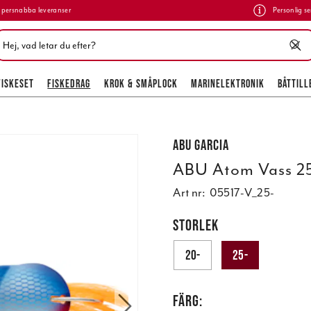
persnabba leveranser
Personlig se
FISKESET
FISKEDRAG
KROK & SMÅPLOCK
MARINELEKTRONIK
BÅTTILL
Abu Garcia
ABU Atom Vass 2
Art nr:
05517-V_25-
STORLEK
20-
25-
FÄRG: