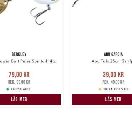
BERKLEY
ABU GARCIA
ower Bait Pulse Spintail 14g.
Abu Tafs 23cm 3st/f
e pris
:
79,00 kr
Tidigare
Nuvarande pris
:
39,00 k
79,00 kr
39,00 kr
pris
:
99,00 kr
pris
:
49,00 kr
99,00 kr
49,00 kr
FINNS I LAGER.
TILLFÄLLIGT SLUT
LÄS MER
LÄS MER