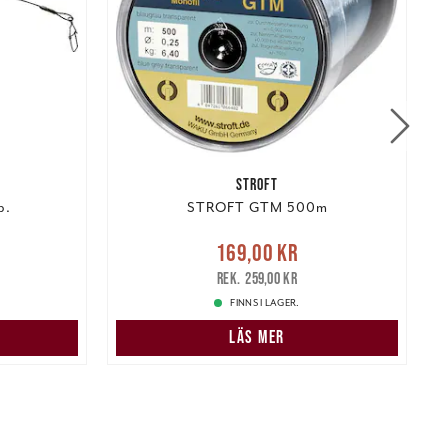
STROFT
p.
STROFT GTM 500m
r
Tidigare
Nuvarande pris
:
169,00 kr
169,00 kr
Tidigare pris
:
259,00 kr
2
259,00 kr
FINNS I LAGER.
LÄS MER