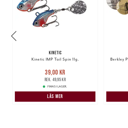
KINETIC
o
Kinetic IMP Tail Spin 11g.
Berkley P
Nuvarande pris
:
39,00 kr
Tidigare
Nuvarand
39,00 kr
kr
pris
:
49,95 kr
49,95 kr
FINNS I LAGER.
LÄS MER