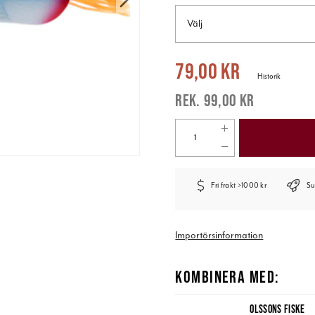
Välj
Nuvarande pris
:
79,00 kr
Tidigare pr
79,00 kr
Historik
99,00 kr
Fri frakt >1000 kr
Su
Importörsinformation
KOMBINERA MED:
OLSSONS FISKE