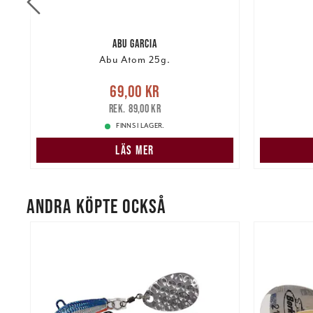
ABU GARCIA
Abu Atom 25g.
re
Nuvarande pris
:
69,00 kr
Tidigare
69,00 kr
pris
:
89,00 kr
115,00 k
89,00 kr
FINNS I LAGER.
LÄS MER
ANDRA KÖPTE OCKSÅ