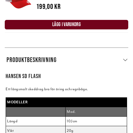
199,00 kr
LÄGG I VARUKORG
PRODUKTBESKRIVNING
HANSEN SD FLASH
Ett långsmalt skeddrag bra för öring och regnbåge.
MODELLER
Mod.
Längd
10,1cm
Vikt
20g