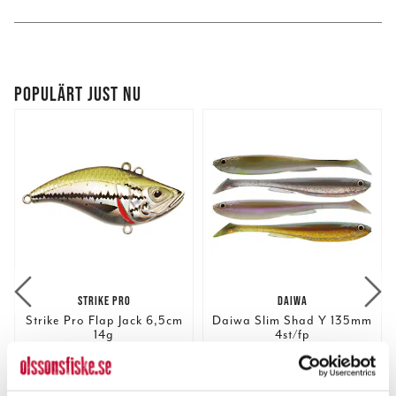
POPULÄRT JUST NU
STRIKE PRO
DAIWA
Strike Pro Flap Jack 6,5cm
Daiwa Slim Shad Y 135mm
14g
4st/fp
Nuvarande pris
:
Nuvarande pris
:
99,00 kr
79,00 kr
99,00 kr
Tidigare pris
:
79,00 kr
Tidigare pris
:
119,00 kr
89,00 kr
119,00 kr
89,00 kr