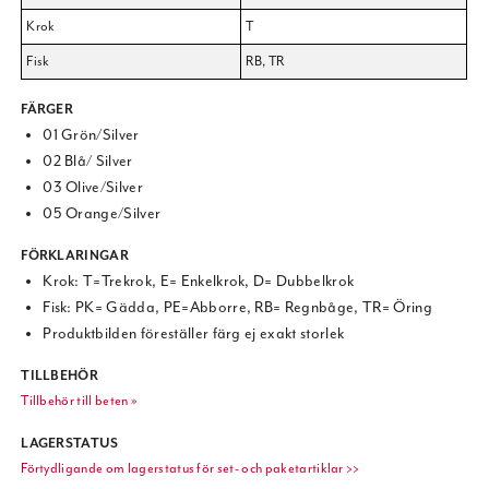
Krok
T
Fisk
RB, TR
FÄRGER
01 Grön/Silver
02 Blå/ Silver
03 Olive/Silver
05 Orange/Silver
FÖRKLARINGAR
Krok: T=Trekrok, E= Enkelkrok, D= Dubbelkrok
Fisk: PK= Gädda, PE=Abborre, RB= Regnbåge, TR= Öring
Produktbilden föreställer färg ej exakt storlek
TILLBEHÖR
Tillbehör till beten »
LAGERSTATUS
Förtydligande om lagerstatus för set- och paketartiklar >>