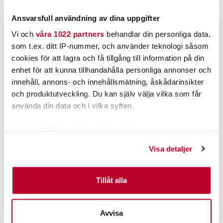
FINNS I LAGER.
FINNS I LAGER.
Ansvarsfull användning av dina uppgifter
LÄS MER
LÄS MER
Vi och
våra 1022 partners
behandlar din personliga data,
som t.ex. ditt IP-nummer, och använder teknologi såsom
cookies för att lagra och få tillgång till information på din
ANDRA TITTADE OCKSÅ PÅ
enhet för att kunna tillhandahålla personliga annonser och
innehåll, annons- och innehållsmätning, åskådarinsikter
och produktutveckling. Du kan själv välja vilka som får
använda din data och i vilka syften.
Med din tillåtelse skulle vi även vilja:
Samla in information om din geografiska plats som
Visa detaljer
kan ha en noggrannhet på upp till flera meter
Identifiera din enhet genom att aktivt skanna den för
LOWRANCE
LOWRANCE
specifika kännetecken (fingeravtryck)
Tillåt alla
NAVICO NMEA2000
Lowrance ActiveTarge
Ta reda på mer om hur dina personliga uppgifter
Förlängningskabel
Fäste: Transom Mount
4,5m/15fot N2K-EXT
(BV*)
Nuvarande pris
:
Nuvarande pris
:
behandlas och ställ in dina preferenser i
detaljsektionen
.
679,00 kr
599,00 kr
Avvisa
679,00 kr
Tidigare pris
:
599,00 kr
Tidigare pris
:
Du kan ändra eller dra tillbaka ditt samtycke när som
823,00 kr
735,00 kr