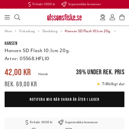
Fri frakt >1000 kr
Supersnabba leveranser
Hem
Fiskedrag
Skeddrag
Hansen SD Flash 10.1cm 20g.
Hansen
Hansen SD Flash 10.1cm 20g.
Art nr:
05568.HFL10
Nuvarande pris
:
42,00 kr
Tidigare pris
:
69,00 kr
42,00 kr
39
%
under rek. pris
Historik
69,00 kr
Tillfälligt slut
NOTIFERA MIG NÄR VARAN ÄR ÅTER I LAGER
Fri frakt >1000 kr
Supersnabba leveranser